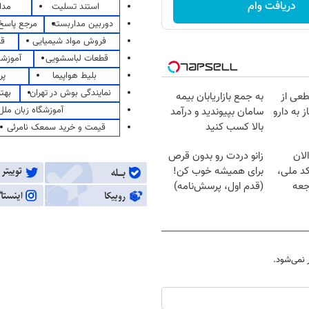
دریافت وام
استند تسلیت
مدا
دوربین مداربسته
مرجع پاسخ 
فروش مواد شیمیایی
قی
قطعات لباسشویی
آموزشگ
بلیط هواپیما
پر
نمایندگی بوش در تهران
بهت
طعی از
به جمع بازاریابان بیمه
آموزشگاه زبان ملل
ز به دارو
سامان بپیوندید و درآمد
بالا کسب کنید
قیمت و خرید سمعک نامرئی
لان
زانو دردت رو بدون قرص
کد ملی،
برای همیشه خوب کن!
جعه
(قدم اول، پرسش‌نامه)
نمی‌شود.