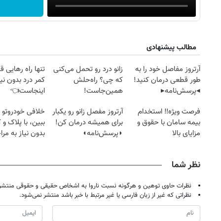
مطالب پیشنهادی
آرتروز مفاصل خود را به
زانو درد رو تحمل می‌کنی
تنها راه رهایی ق
طور قطعی درمان کنید!
که چی؟ راه‌حلش
کمر درد بدون نیا
◂پرسش‌نامه▸
همین‌جاست!
اینجاست👈
(پرسش‌نامه)
فرصت ویژه‼️ استخدام
آرتروز مفصل زانو رو یکبار
خلافی خودروتو ا
بیمه سامان با حقوق و
برای همیشه درمان کن!
ببین، با پلاک و 
مزایای بالا
◗پرسش‌نامه◖
بدون نیاز به مرا
حضوری
نظر شما
نظرات حاوی توهین و هرگونه نسبت ناروا به اشخاص حقیقی و حقوقی منتشر 
نظراتی که غیر از زبان فارسی یا غیر مرتبط با خبر باشد منتشر نمی‌شود.