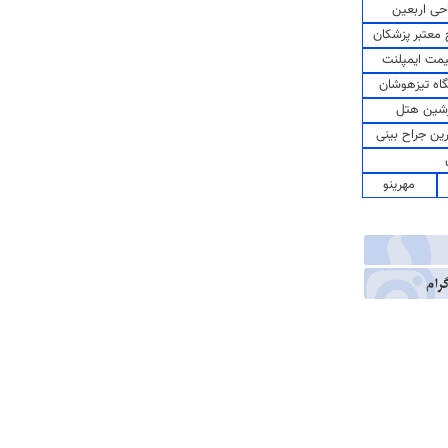
حی اربعین
معتبر پزشکان
مت ایمپلنت
اه تیزهوشان
شین هتل
رین جراح بینی
مهرینو