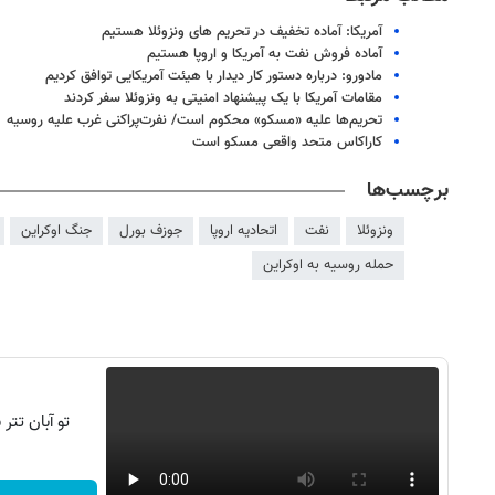
آمریکا: آماده تخفیف در تحریم های ونزوئلا هستیم
آماده فروش نفت به آمریکا و اروپا هستیم
مادورو: درباره دستور کار دیدار با هیئت آمریکایی توافق کردیم
مقامات آمریکا با یک پیشنهاد امنیتی به ونزوئلا سفر کردند
تحریم‌ها علیه «مسکو» محکوم است/ نفرت‌پراکنی غرب علیه روسیه
کاراکاس متحد واقعی مسکو است
برچسب‌ها
ونزوئلا
نفت
اتحادیه اروپا
جوزف بورل
جنگ اوکراین
حمله روسیه به اوکراین
۱۴
روزنامه‌های صبح پنج‌شنبه ۱۵ مرداد ۱۴۰۵
روزنام
تو آبان تت