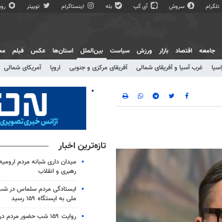
تلگرام
سروش
آی گپ
بله
اینستاگرام
توییتر
روبی
جامعه
اقتصاد
بازار
ورزش
سیاست
بین‌الملل
استان‌ها
عکس
فیلم
مج
اسیا
غرب آسیا و آفریقای شمالی
آفریقای مرکزی و جنوبی
اروپا
آمریکای شمالی
تازه‌ترین اخبار
میدان داری شبانه مردم ارومیه 
رهبری و انقلاب
ایستادگی مردم سلماس در شب 
ملی به ایستگاه ۱۵۹ رسید
روایت ۱۵۹ شب حضور مردم در کرج