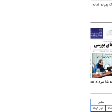
گ پهپادی آماده
۱۴
روزنامه‌های صبح پنج‌شنبه ۱۵ مرداد ۱۴۰۵
روزنام
سفیر
کت
تور کربلا