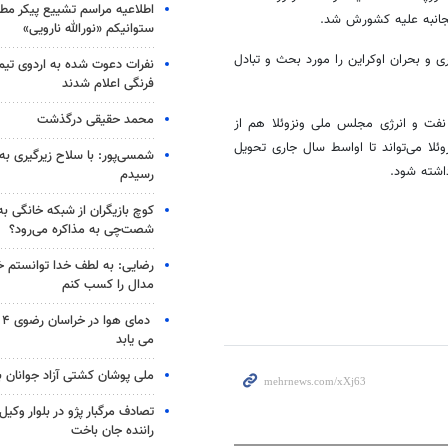
اطلاعیه مراسم تشییع پیکر مط
جانبه علیه کشورش شد.
ستوانیکم «نورالله نارویی»
 و بحران اوکراین را مورد بحث و تبادل
نفرات دعوت شده به اردوی تی
فرنگی اعلام شدند
محمد حقیقی درگذشت
نفت و انرژی مجلس ملی ونزوئلا هم از
ئلا می‌تواند تا اواسط سال جاری تحویل
شمسی‌پور: با سلاح زیرگیری به
داشته شود.
رسیدم
کوچ بازیگران از شبکه خانگی ب
شصت‌چی به مذاکره می‌رود؟
رضایی: به لطف خدا توانستم خ
مدال را کسب کنم
دم
می یابد
ملی پوشان کشتی آزاد جوانان 
تصادف مرگبار پژو در بلوار وکیل‌
راننده جان باخت