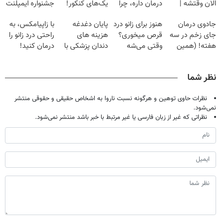
الان وقتشه |
درمان داره، چرا
یک‌های کنکور!
جشنواره ایمپلنت
فقط با ۲۵
دردش رو داری
تهران پر کنید ! |
جادوی درمان
هنوز برای زانو درد
پایان دغدغه
با زاپیامکس، به
میلیون تومان!!!
تحمل میکنی؟❗
فقط ۲۵ میلیون
جای زخم در سه
قرص میخوری؟
هزینه های
راحتی درد زانو را
هفته! (همین
وقتی می‌شه
دندان پزشکی با
درمان کنید!
حالا رایگان
بدون عمل
پک سفید کننده
صحبت کنید)
درمانش کرد؟؟؟؟
خانگی
نظر شما
نظرات حاوی توهین و هرگونه نسبت ناروا به اشخاص حقیقی و حقوقی منتشر
نمی‌شود.
نظراتی که غیر از زبان فارسی یا غیر مرتبط با خبر باشد منتشر نمی‌شود.