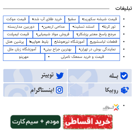
تبلیغات
قیمت شیشه سکوریت
سفیر
خرید طلای آب شده
قیمت موکت
تور کربلا
استند تسلیت
مداحی اربعین
دوربین مداربسته
مرجع پاسخ معتبر پزشکان
فروش مواد شیمیایی
قیمت ایمپلنت
قطعات لباسشویی
آموزشگاه تیزهوشان
بلیط هواپیما
پرشین هتل
نمایندگی بوش در تهران
بهترین جراح بینی
آموزشگاه زبان ملل
قیمت و خرید سمعک نامرئی
مهرینو