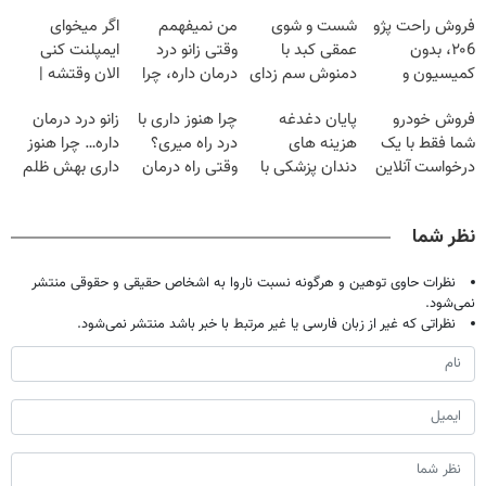
فروش راحت پژو
شست و شوی
من نمیفهمم
اگر میخوای
۲۰6، بدون
عمقی کبد با
وقتی زانو درد
ایمپلنت کنی
کمیسیون و
دمنوش سم زدای
درمان داره، چرا
الان وقتشه |
دردسر
گیاهی
دردش رو داری
فقط با ۲۵
فروش خودرو
پایان دغدغه
چرا هنوز داری با
زانو درد درمان
تحمل میکنی؟❗
میلیون تومان!!!
شما فقط با یک
هزینه های
درد راه میری؟
داره… چرا هنوز
درخواست آنلاین
دندان پزشکی با
وقتی راه درمان
داری بهش ظلم
✔
پک سفید کننده
جلو پاته!
می‌کنی؟
خانگی
نظر شما
نظرات حاوی توهین و هرگونه نسبت ناروا به اشخاص حقیقی و حقوقی منتشر
نمی‌شود.
نظراتی که غیر از زبان فارسی یا غیر مرتبط با خبر باشد منتشر نمی‌شود.