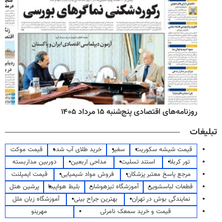
روزنامه‌های اقتصادی پنج‌شنبه ۱۵ مرداد ۱۴۰۵
تبلیغات
قیمت شیشه سکوریت
سفیر
خرید طلای آب شده
قیمت موکت
تور کربلا
استند تسلیت
مداحی اربعین
دوربین مداربسته
مرجع پاسخ معتبر پزشکان
فروش مواد شیمیایی
قیمت ایمپلنت
قطعات لباسشویی
آموزشگاه تیزهوشان
بلیط هواپیما
پرشین هتل
نمایندگی بوش در تهران
بهترین جراح بینی
آموزشگاه زبان ملل
قیمت و خرید سمعک نامرئی
مهرینو