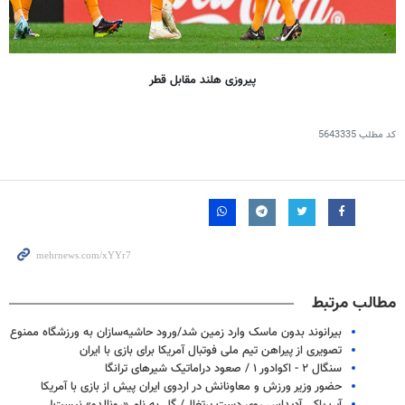
پیروزی هلند مقابل قطر
کد مطلب
5643335
مطالب مرتبط
بیرانوند بدون ماسک وارد زمین شد/ورود حاشیه‌سازان به ورزشگاه ممنوع
تصویری از پیراهن تیم ملی فوتبال آمریکا برای بازی با ایران
سنگال ۲ - اکوادور ۱ / صعود دراماتیک شیرهای ترانگا
حضور وزیر ورزش و معاونانش در اردوی ایران پیش از بازی با آمریکا
آب پاکی آدیداس روی دست پرتغال/ گل به نام «رونالدو» نیست!