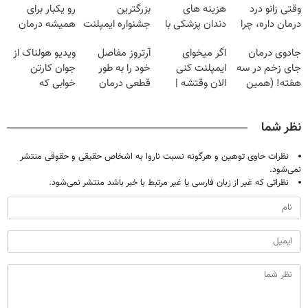
وقتی زانو درد
هزینه های
بزرگترین
رو یکبار برای
درمان داره، چرا
دندان پزشکی با
جشنواره ایمپلنت
همیشه درمان
دردش رو داری
پک سفید کننده
تهران پر کنید ! |
کن!
جادوی درمان
اگر میخوای
آرتروز مفاصل
ویدیو هولناک از
تحمل میکنی؟❗
خانگی
فقط ۲۵ میلیون
◗پرسش‌نامه◖
جای زخم در سه
ایمپلنت کنی
خود را به طور
جوان کارتن
هفته! (همین
الان وقتشه |
قطعی درمان
خوابی که
حالا رایگان
فقط با ۲۵
کنید!
میلیاردر شد.
صحبت کنید)
میلیون تومان!!!
◂پرسش‌نامه▸
آموزش رایگان
نظر شما
نظرات حاوی توهین و هرگونه نسبت ناروا به اشخاص حقیقی و حقوقی منتشر
نمی‌شود.
نظراتی که غیر از زبان فارسی یا غیر مرتبط با خبر باشد منتشر نمی‌شود.