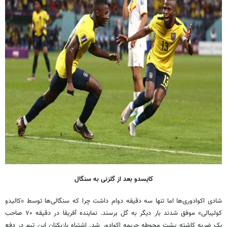
کایسدو بعد از گلزنی به سنگال
شادی اکوادوری‌ها اما تنها سه دقیقه دوام داشت چرا که سنگالی‌ها توسط «
کالیدو
کولیبالی
» موفق شدند بار دیگر به گل برسند. نماینده آفریقا در دقیقه ۷۰ صاحب
یک ضربه کاشته پشت محوطه جریمه اکوادور شد. اشتباه بازیکنان این تیم در دفع