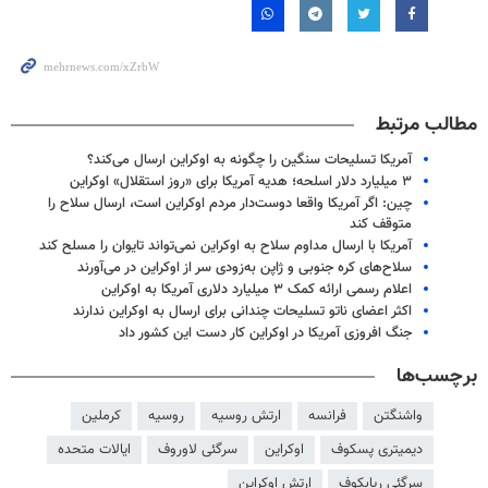
مطالب مرتبط
آمریکا تسلیحات سنگین را چگونه به اوکراین ارسال می‌کند؟
۳ میلیارد دلار اسلحه؛ هدیه آمریکا برای «روز استقلال» اوکراین
چین: اگر آمریکا واقعا دوست‌دار مردم اوکراین است، ارسال سلاح را
متوقف کند
آمریکا با ارسال مداوم سلاح به اوکراین نمی‌تواند تایوان را مسلح کند
سلاح‌های کره جنوبی و ژاپن به‌زودی سر از اوکراین در می‌آورند
اعلام رسمی ارائه کمک ۳ میلیارد دلاری آمریکا به اوکراین
اکثر اعضای ناتو تسلیحات چندانی برای ارسال به اوکراین ندارند
جنگ افروزی آمریکا در اوکراین کار دست این کشور داد
برچسب‌ها
واشنگتن
فرانسه
ارتش روسیه
روسیه
کرملین
دیمیتری پسکوف
اوکراین
سرگئی لاوروف
ایالات متحده
سرگئی ریابکوف
ارتش اوکراین