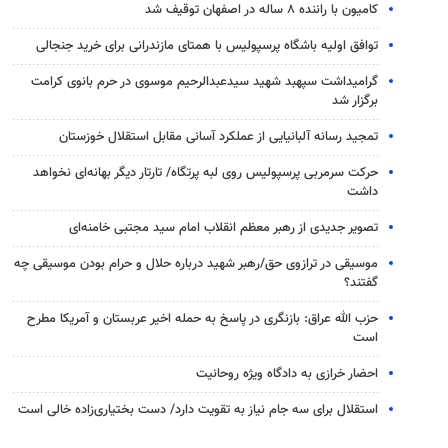
کامیون با راننده ۸ ساله در اصفهان توقیف شد
توافق اولیه باشگاه پرسپولیس با همتای مازندرانی برای خرید جنجالی
گرامیداشت سپهبد شهید سیدعبدالرحیم موسوی در حرم بانوی کرامت
برگزار شد
تمجید رسانه آلبانیایی از عملکرد آسانی مقابل استقلال خوزستان
حرکت سرمربی پرسپولیس روی لبه پرتگاه/ تارتار دیگر بهانه‌ای نخواهد
داشت
تصویر جدیدی از رهبر معظم انقلاب امام سید مجتبی خامنه‌ای
موسیقی در ترازوی حق/رهبر شهید درباره حلال و حرام بودن موسیقی چه
گفتند؟
حزب الله عراق: بازنگری در پاسخ به حمله اخیر عربستان و آمریکا مطرح
است
احضار خرازی به دادگاه ویژه روحانیت
استقلال برای سه جام نیاز به تقویت دارد/ دست بختیاری‌زاده خالی است