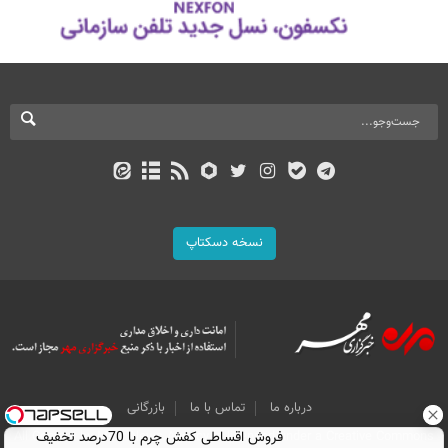
نسخه دسکتاپ
درباره ما
تماس با ما
بازرگانی
فروش اقساطی کفش چرم با 70درصد تخفیف
All Content by Mehr News Agency is licensed under a Creative Commons