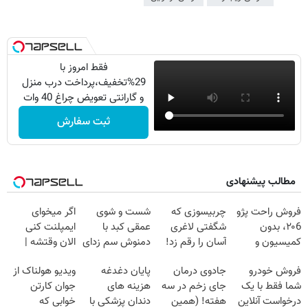
فقط امروز با
29%تخفیف،پرداخت درب منزل
و گارانتی تعویض چراغ 40 وات
بخر
ثبت سفارش
مطالب پیشنهادی
فروش راحت پژو
چربیسوزی که
شست و شوی
اگر میخوای
۲۰6، بدون
شگفتی لاغری
عمقی کبد با
ایمپلنت کنی
کمیسیون و
آسان را رقم زد!
دمنوش سم زدای
الان وقتشه |
دردسر
گیاهی
فقط با ۲۵
فروش خودرو
جادوی درمان
پایان دغدغه
ویدیو هولناک از
میلیون تومان!!!
شما فقط با یک
جای زخم در سه
هزینه های
جوان کارتن
درخواست آنلاین
هفته! (همین
دندان پزشکی با
خوابی که