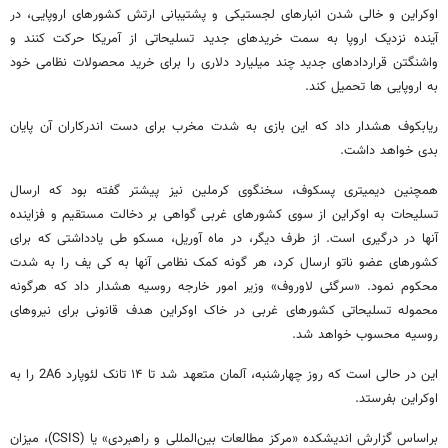
اوکراین و خالی شدن انبارهای لجستیکی و پشتیبانی ارتش کشورهای اروپایی، در
آینده نزدیک اروپا به سمت خریدهای جدید تسلیحاتی از آمریکا حرکت کنند و
واشنگتن قراردادهای جدید چند میلیارد دلاری را برای خرید محصولات نظامی خود
به اروپایی ها تحمیل کند.
ریابکوف هشدار داد که این بازی به شدت مخرب برای دست اندرکاران آن پایان
بدی خواهد داشت.
همچنین دیمیتری پسکوف، سخنگوی کرملین نیز پیشتر گفته بود که ارسال
تسلیحات به اوکراین از سوی کشورهای غربی گواهی بر دخالت مستقیم و فزاینده
آنها در درگیری است. از طرف دیگر، در ماه آوریل، مسکو طی یادداشتی که برای
کشورهای عضو ناتو ارسال کرد، هر گونه کمک نظامی آنها به کی یف را به شدت
محکوم نمود. «سرگئی لاوروف» وزیر امور خارجه روسیه هشدار داد که هرگونه
محموله تسلیحاتی کشورهای غربی در خاک اوکراین هدف قانونی برای نیروهای
روسیه محسوب خواهد شد.
این در حالی است که روز چهارشنبه، آلمان متعهد شد تا ۱۴ تانک لئوپارد 2A6 را به
اوکراین بفرستد.
براساس گزارش اندیشکده «مرکز مطالعات بین‌المللی و راهبردی» یا (CSIS)، میزان