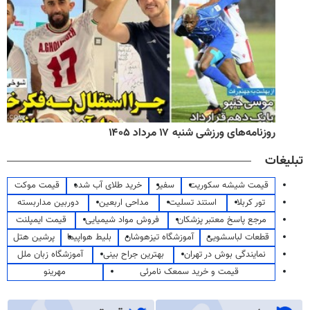
روزنامه‌های ورزشی شنبه ۱۷ مرداد ۱۴۰۵
تبلیغات
قیمت شیشه سکوریت
سفیر
خرید طلای آب شده
قیمت موکت
تور کربلا
استند تسلیت
مداحی اربعین
دوربین مداربسته
مرجع پاسخ معتبر پزشکان
فروش مواد شیمیایی
قیمت ایمپلنت
قطعات لباسشویی
آموزشگاه تیزهوشان
بلیط هواپیما
پرشین هتل
نمایندگی بوش در تهران
بهترین جراح بینی
آموزشگاه زبان ملل
قیمت و خرید سمعک نامرئی
مهرینو