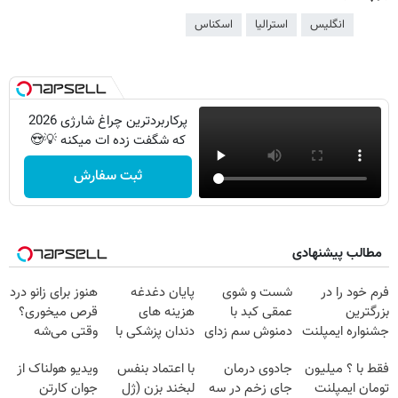
انگلیس
استرالیا
اسکناس
پرکاربردترین چراغ شارژی 2026
که شگفت زده ات میکنه 💡😍
ثبت سفارش
مطالب پیشنهادی
فرم خود را در
شست و شوی
پایان دغدغه
هنوز برای زانو درد
بزرگترین
عمقی کبد با
هزینه های
قرص میخوری؟
جشنواره ایمپلنت
دمنوش سم زدای
دندان پزشکی با
وقتی می‌شه
تهران پر کنید ! |
گیاهی
پک سفید کننده
بدون عمل
فقط با ؟ میلیون
جادوی درمان
با اعتماد بنفس
ویدیو هولناک از
فقط ۲۵ میلیون
خانگی
درمانش کرد؟؟؟؟
تومان ایمپلنت
جای زخم در سه
لبخند بزن (ژل
جوان کارتن