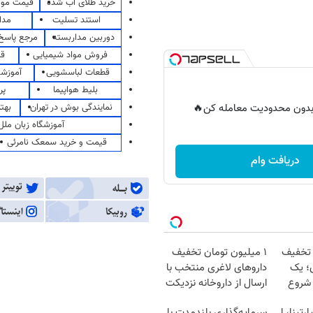
خرید طلای آب شده
قیمت مو
استند تسلیت
مدا
دوربین مداربسته
مرجع پاسخ 
فروش مواد شیمیایی
قی
قطعات لباسشویی
آموزشگ
بلیط هواپیما
پر
نمایندگی بوش در تهران
بهت
ر بدون محدودیت معامله کن🔥
آموزشگاه زبان ملل
قیمت و خرید سمعک نامرئی
دریافت وام
 تخفیف
۱ میلیون تومان تخفیف
؛ یک
داروهای لاغری منتخب با
 شروع
ارسال از داروخانه نزدیکت
رتینا، ا
سرمایه‌گذاری بلندمدت با