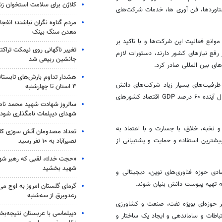
کلاژن برای سلامت استخوان زن
تاوردها، فن آوری ها، خدمات شرکت‌های
مردم گناوه نگران نباشند؛ انفجا
معدن سنگ بینک
انع فعالیت این شرکت‌ها و با تاکید بر
تغییر ناگهانی روی نیمکت تراکتو
رفع نیازهای کشور دارند، دستورات لازم
جانشین ربیعی شد
های بین المللی صادر کرد.
هشدار تداوم بارش‌های تابستان
ه ظرفیت‌های بسیار زیاد شرکت‌های دانش
۴ استان تا چهارشنبه
بنیان و اقتصاد دیجیتال داخلی در حل مشکلات کشور، تاکید کرد: ظرف چند سال آینده ۶۰ درصد GDP اقتصاد کشورهای
سالروز شهادت شهید محمد ناص
شهدای دیپلمات نامگذاری شود
نخبه، خلاق، با جسارت و با اعتماد به
تعداد مصدومان آتش سوزی کار
شترین استفاده و حمایت و پشتیبانی از
نصیرآباد به ۱۰ نفر رسید
«حجت خدا»، لقبی که رهبر شهی
شهید بخشید
ی حوزه فناوری‌های نوین، دیجیتالی و
 تهیه پیوست دانش بنیان شوند.
گرمای گلستان امروز به اوج می‌ر
رعدوبرق از سه‌شنبه
هر حوزه‌ای بویژه نفت، صنعت و کشاورزی
دیپلماسی با عربستان نتیجه‌
رتباطات و ساماندهی و ایجاد یک ساختار و