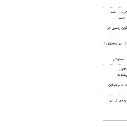
یری برداشت
ه است
ائران رضوی در
 در ارسباران از
ش مصنوعی
کانون
‌شوند
بات مالباختگان
گی و مهارتی در