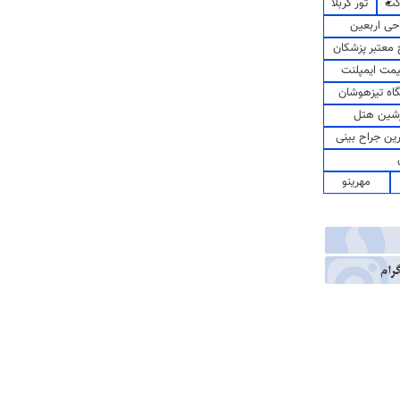
کت
تور کربلا
حی اربعین
معتبر پزشکان
مت ایمپلنت
اه تیزهوشان
شین هتل
رین جراح بینی
مهرینو