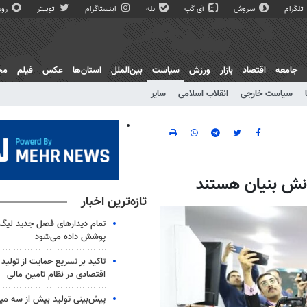
تلگرام
سروش
آی گپ
بله
اینستاگرام
توییتر
روبی
جامعه
اقتصاد
بازار
ورزش
سیاست
بین‌الملل
استان‌ها
عکس
فیلم
مج
سیاست خارجی
انقلاب اسلامی
سایر
نش بنیان هستند
تازه‌ترین اخبار
پوشش داده می‌شود
تاکید بر تسریع حمایت از تولید 
اقتصادی در نظام تامین مالی
پیش‌بینی تولید بیش از سه میل