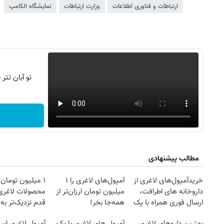
ارتباطات و فناوری اطلاعات
وزارت ارتباطات
نمایشگاه الکامپ
تو آبان تت
مطالب پیشنهادی
خریدآمپول‌های لاغری از
آمپول‌های لاغری را ۱
۱ میلیون تومان
داروخانه های اطرافت،
میلیون تومان ارزان‌تر از
محصولات لاغری
ارسال فوری همراه با پک
همه‌جا بخر!
قدم نزدیک‌تر به
یخ!
کاهش وزن
بهترین داروهای لاغری
آمپول های لاغری با یک
آمپول لاغری اسپا