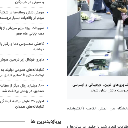
و صیفی در هرمزگان
مومنی:نقش رسانه‌ها در شکل‌گ
مردم از واقعیات بسیار برجست
تمهیدات ویژه برای میزبانی از ز
دهه پایانی ماه صفر
کاهش محسوس دما و رگبار باران
دوشنبه
داوری فوتبال زیر ذره‌بین هو
کتابخانه‌های عمومی نهاوند به 
توانمندسازی اقتصادی تبدیل می
وری‌های نوین، دیجیتالی و اینترنتی
۸۰۰ میلیارد ریال دیگر از مطال
پیوست دانش بنیان شوند.
صندوق در بهمئی پرداخت شد
اجرای ۳۰ عنوان برنامه فرهن
کتابخانه‎‌های همدان
گاه بین المللی الکامپ (الکترونیک،
پربازدیدترین ها
طلاعات انجام شد، با حضور در سالن‌ها و