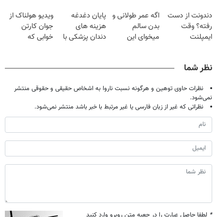
وقتشه | فقط با
گیاهی
حالا رایگان
دندونت از دست
اگه عمر طولانی و
پایان دغدغه
ویدیو هولناک از
۲۵ میلیون
صحبت کنید)
رفته؟ وقت
بدن سالم
هزینه های
جوان کارتن
تومان!!!
ایمپلنت
میخوای این
دندان پزشکی با
خوابی که
دیجیتاله
نوشیدنی رو با
پک سفید کننده
میلیاردر شد.
تخفیف بخر
خانگی
آموزش رایگان
نظر شما
نظرات حاوی توهین و هرگونه نسبت ناروا به اشخاص حقیقی و حقوقی منتشر
نمی‌شود.
نظراتی که غیر از زبان فارسی یا غیر مرتبط با خبر باشد منتشر نمی‌شود.
*
لطفا حاصل عبارت را در جعبه متن روبرو وارد کنید