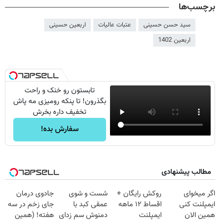
برچسب‌ها
سید حسن حسینی
عتبات عالیات
اربعین حسینی
اربعین 1402
تابستون رو خنک و راحت
بگذرون! تا پنکه رومیزی مه پاش
تخفیف داره بخرش
سفارش بده!
مطالب پیشنهادی
اگر میخوای
روکش رایگان +
شست و شوی
جادوی درمان
ایمپلنت کنی
اقساط ۱۲ ماهه
عمقی کبد با
جای زخم در سه
همین الان
ایمپلنت
دمنوش سم زدای
هفته! (همین