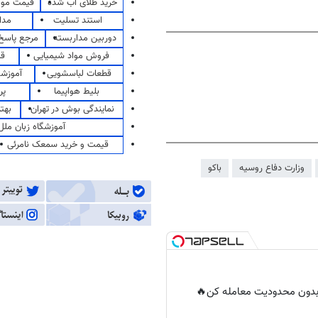
خرید طلای آب شده
قیمت مو
استند تسلیت
مدا
دوربین مداربسته
مرجع پاسخ 
فروش مواد شیمیایی
قی
قطعات لباسشویی
آموزشگ
بلیط هواپیما
پر
نمایندگی بوش در تهران
بهت
آموزشگاه زبان ملل
قیمت و خرید سمعک نامرئی
وزارت دفاع روسیه
باکو
ر بدون محدودیت معامله کن🔥