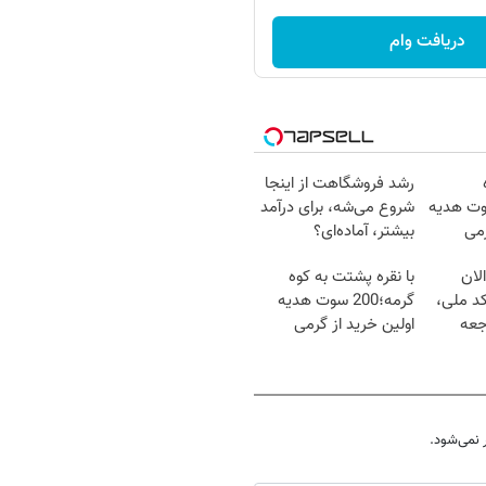
دریافت وام
رشد فروشگاهت از اینجا
هته؛200سوت هدیه
شروع می‌شه، برای درآمد
رمی
بیشتر، آماده‌ای؟
لان
با نقره پشتت به کوه
کد ملی،
گرمه؛200 سوت هدیه
جعه
اولین خرید از گرمی
نمی‌شود.