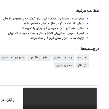
مطالب مرتبط
درخواست ارمنستان از اتحادیه اروپا برای کمک به پناهجویان قره‌باغ
ایروان: اقدامات باکو در قبال قره‌باغ مشخص شود
مقام ارمنستان: غرب جمهوری آذربایجان را تحریم کند
قره‌باغ، ضرورت واقع‌بینی آنکارا و باکو و موضع خردمندانه ایران
نزدیک به ۱۰۰ هزار ارمنی قره‌باغ را ترک کردند
برچسب‌ها
فرانسه
ولادیمیر پوتین
امانوئل ماکرون
جمهوری آذربایجان
قره باغ
جدایی طلبان
تو آبان تت