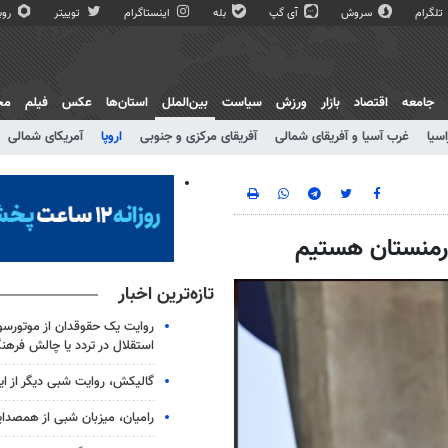
تلگرام
سروش
آی گپ
بله
اینستاگرام
توییتر
روبی
جامعه
اقتصاد
بازار
ورزش
سیاست
بین‌الملل
استان‌ها
عکس
فیلم
مج
اسیا
غرب آسیا و آفریقای شمالی
آفریقای مرکزی و جنوبی
اروپا
آمریکای شمالی
 ارمنستان هستیم
تازه‌ترین اخبار
روایت یک حقوقدان از موتورسوا
استقلال در تردد یا چالش فرهن
گالیکش، روایت شبی دیگر از ا
رامیان، میزبان شبی از همصدا