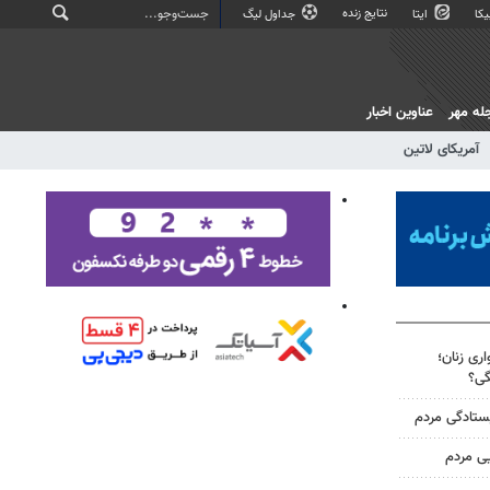
نتایج زنده
کا
ایتا
جداول لیگ
له مهر
عناوین اخبار
آمریکای لاتین
ری زنان؛
گی؟
یستادگی مردم
یی مردم