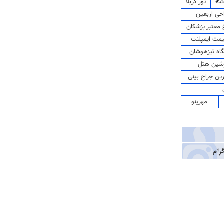
کت
تور کربلا
حی اربعین
معتبر پزشکان
مت ایمپلنت
اه تیزهوشان
شین هتل
رین جراح بینی
مهرینو