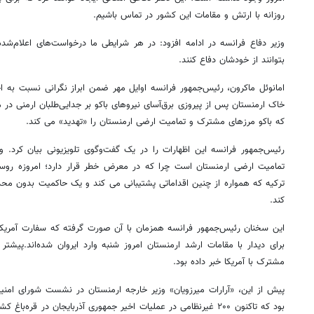
روزانه با ارتش و مقامات این کشور در تماس باشیم.
وزیر دفاع فرانسه در ادامه افزود: در هر شرایطی ما درخواست‌های اعلام‌شده
بتوانند از خودشان دفاع کنند.
امانوئل ماکرون، رئیس‌جمهور فرانسه اوایل مهر ضمن ابراز نگرانی نسبت به ا
خاک ارمنستان پس از پیروزی برق‌آسای نیروهای باکو بر جدایی‌طلبان ارمنی در م
که باکو مرزهای مشترک و تمامیت ارضی ارمنستان را «تهدید» می کند.
رئیس‌جمهور فرانسه این اظهارات را در یک گفت‌وگوی تلویزیونی بیان کرد. و
تمامیت ارضی ارمنستان است چرا که در معرض خطر قرار دارد؛ امروزه روس
ترکیه که همواره از چنین اقداماتی پشتیبانی می کند و یک حاکمیت بدون محد
کند.
این سخنان رئیس‌جمهور فرانسه همزمان با آن صورت گرفته که سفارت آمریکا د
برای دیدار با مقامات ارشد ارمنستان امروز شنبه وارد ایروان شده‌اند.پیشتر
مشترک با آمریکا خبر داده بود.
پیش از این، «آرارات میرزویان» وزیر خارجه ارمنستان در نشست شورای امنیت 