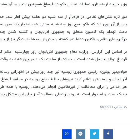
وزیر خارجه ارمنستان، عملیات نظامی باکو در قره‌باغ همچنین منجر به آواره‌شدن بیش از ۱۰ هزار 
دور تازه تنش‌های نظامی در قره‌باغ از سه شنبه دو هفته پیش آغاز شد. حمل
پس از آن روی داد که باکو صبح روز سه شنبه مدعی شد، انفجار یک مین ضد
باعث انهدام یک کامیون متعلق به جمهوری آذربایجان و کشته شدن چند 
درگیری‌های نظامی، تاکنون ده‌ها نفر کشته و بیش از صدها نفر دیگر نیز از جمله ۱۲ کودک زخمی شد
بر اساس این گزارش، وزارت دفاع جمهوری آذربایجان روز چهارشنبه اعلام 
قره‌باغ توافق حاصل شده است و حملات از ساعت یک عصر چهارشنبه به وقت
«ولادیمیر پوتین» رئیس جمهوری روسیه نیز چند روز پیش در اظهاراتی رسانه‌ا
آذربایجان و ارمنستان اعلام کرد: نیروهای حافظ صلح روسیه در منطقه قره‌باغ
هر اقدامی را برای محافظت از غیرنظامیان انجام می‌دهند. روسیه با همه طر
نزدیک است و امیدوار است به زودی راه‌حلی مسالمت‌آمیز برای این مشکل پیدا
۱۴
روزنامه‌های صبح پنج‌شنبه ۱۵ مرداد ۱۴۰۵
روزنام
کد مطلب
5899971