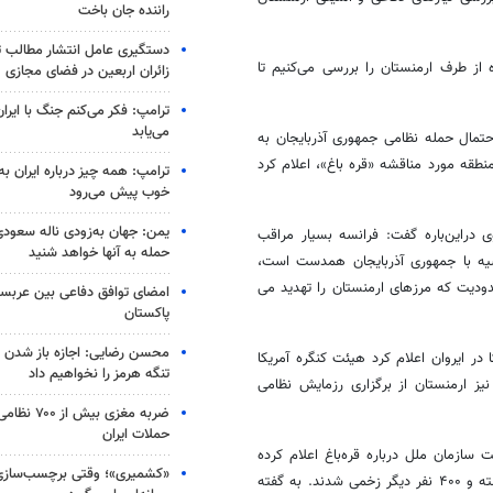
راننده جان باخت
دستگیری عامل انتشار مطالب تو
 از طرف ارمنستان را بررسی می‌کنیم تا
زائران اربعین در فضای مجازی
ترامپ: فکر می‌کنم جنگ با ایران
می‌یابد
حتمال حمله نظامی جمهوری آذربایجان به
نطقه مورد مناقشه «قره باغ»، اعلام کرد
ترامپ: همه چیز درباره ایران به
خوب پیش می‌رود
یمن: جهان به‌زودی ناله سعودی‌
ی دراین‌باره گفت: فرانسه بسیار مراقب
حمله به آنها خواهد شنید
یه با جمهوری آذربایجان همدست است،
ودیت که مرزهای ارمنستان را تهدید می
امضای توافق دفاعی بین عربستا
پاکستان
محسن رضایی: اجازه باز شدن 
ر ایروان اعلام کرد هیئت کنگره آمریکا
تنگه هرمز را نخواهیم داد
 نیز ارمنستان از برگزاری رزمایش نظامی
ضربه مغزی بیش
حملات ایران
سازمان ملل درباره قره‌باغ اعلام کرده
«کشمیری»؛ وقتی برچسب‌سازی
بود که تاکنون ۲۰۰ غیرنظامی در عملیات اخیر جمهوری آذربایجان در قره‌باغ کشته و ۴۰۰ نفر دیگر زخمی شدند. به گفته