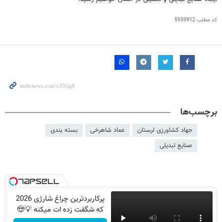
کد مطلب
5959912
برچسب‌ها
جهاد کشاورزی لرستان
عماد شاهرخی
بسته بندی
صنایع تبدیلی
پرکاربردترین چراغ شارژی 2026
که شگفت زده ات میکنه 💡😍