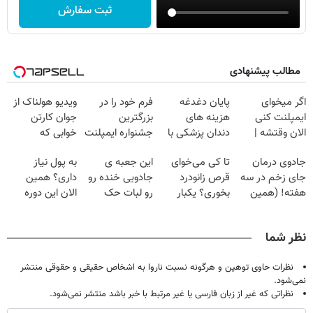
ثبت سفارش
مطالب پیشنهادی
اگر میخوای
پایان دغدغه
فرم خود را در
ویدیو هولناک از
ایمپلنت کنی
هزینه های
بزرگترین
جوان کارتن
الان وقتشه |
دندان پزشکی با
جشنواره ایمپلنت
خوابی که
فقط با ۲۵
پک سفید کننده
تهران پر کنید ! |
میلیاردر شد.
جادوی درمان
تا کی می‌خوای
این جعبه ی
به پول نیاز
میلیون تومان!!!
خانگی
فقط ۲۵ میلیون
آموزش رایگان
جای زخم در سه
قرص زانودرد
جادویی خنده رو
داری؟ همین
هفته! (همین
بخوری؟ یکبار
رو لبات حک
الان این دوره
حالا رایگان
اصولی درمانش
میکنه
رایگان رو شرکت
صحبت کنید)
کن
خرید40%تخفیف
کن تا دیر نشده!
نظر شما
نظرات حاوی توهین و هرگونه نسبت ناروا به اشخاص حقیقی و حقوقی منتشر
نمی‌شود.
نظراتی که غیر از زبان فارسی یا غیر مرتبط با خبر باشد منتشر نمی‌شود.