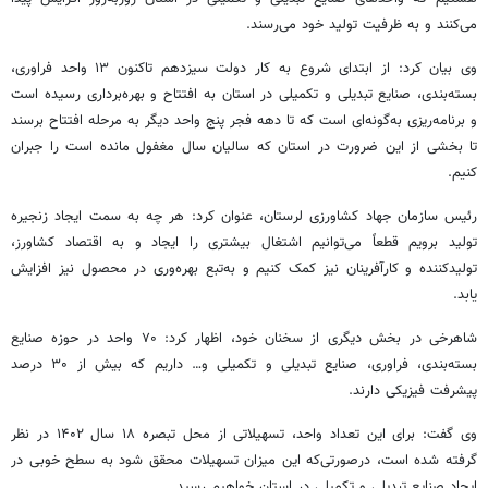
می‌کنند و به ظرفیت تولید خود می‌رسند.
وی بیان کرد: از ابتدای شروع به کار دولت سیزدهم تاکنون ۱۳ واحد
فراوری
،
بسته‌بندی، صنایع تبدیلی و تکمیلی در استان به افتتاح و بهره‌برداری رسیده است
و برنامه‌ریزی به‌گونه‌ای است که تا دهه فجر پنج واحد دیگر به مرحله افتتاح برسند
تا بخشی از این ضرورت در استان که سالیان سال مغفول مانده است را جبران
کنیم.
رئیس سازمان جهاد کشاورزی لرستان، عنوان کرد: هر چه به سمت ایجاد زنجیره
تولید برویم قطعاً می‌توانیم اشتغال بیشتری را ایجاد و به اقتصاد کشاورز،
تولیدکننده و کارآفرینان نیز کمک کنیم و به‌تبع بهره‌وری در محصول نیز افزایش
یابد.
شاهرخی در بخش دیگری از سخنان خود، اظهار کرد: ۷۰ واحد در حوزه صنایع
بسته‌بندی،
فراوری
، صنایع تبدیلی و تکمیلی و… داریم که بیش از ۳۰ درصد
پیشرفت فیزیکی دارند.
وی گفت: برای این تعداد واحد، تسهیلاتی از محل تبصره ۱۸ سال ۱۴۰۲ در نظر
گرفته شده است، درصورتی‌که این میزان تسهیلات محقق شود به سطح خوبی در
ایجاد صنایع تبدیلی و تکمیلی در استان خواهیم رسید.