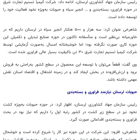
رئیس سازمان جهاد کشاورزی لرستان، ادامه داد: شرکت کیمیا تسنیم تجارت شرق
در حوزه
فراوری
، بسته‌بندی و … انجیر سیاه و حبوبات به‌ویژه نخود فعالیت خود را
توسعه داده است.
شاهرخی عنوان کرد: سه هزار و ۵۰۰ هکتار انجیر سیاه در لرستان داریم که در
خاورمیانه بی‌نظیر است و متأسفانه تاکنون در حوزه صنایع تبدیلی و تکمیلی این
حوزه کاری صورت نگرفته بود؛ اما خوشبختانه امسال به‌صورت آزمایشی توسط
شرکت کیمیا تسنیم تجارت شرق ۳۰ تن باکیفیت بسیار عالی
فراوری
شده است.
وی گفت: قطعاً می‌توان با توسعه این محصول در سطح کشور به‌راحتی به فروش
برود و ارزش‌افزوده در بخش ایجاد کند و در زمینه اشتغال و اقتصاد استان نقش
مهمی داشته باشد.
حبوبات لرستان نیازمند فراوری و بسته‌بندی
رئیس سازمان جهاد کشاورزی لرستان، اظهار کرد: در حوزه حبوبات به‌ویژه کشت
نخود نیز در سطح زیر کشت در کشور رتبه اول را داریم که نیاز بود در بحث
فراوری
و بسته‌بندی اقداماتی صورت گیرد.
شاهرخی، افزود: این شرکت در این حوزه نیز کار را شروع کرده است و خوشحال
هستیم که واحدهای صنایع تبدیلی و تکمیلی در استان روزبه‌روز افزایش پیدا