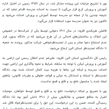
وی با تشریح جزئیات این پرونده متذکر شد: در سال ۱۳۵۹ زمینی در اختیار اداره
آموزش و پرورش کرج قرار می‌گیرد تا نسبت به احداث مدرسه اقدام نماید که در
نتیجه چندین بنا از جمله دو مدرسه توسط آموزش و پرورش احداث می‌شود و
تاکنون نیز به عنوان مدرسه مورد استفاده قرار می‌گیرد.
فاضلی هریکندی افزود: در سال ۱۴۰۱ دعوایی توسط یکی از شرکت‌ها در خصوص
این املاک و ساختمان‌های احداثی در آن طرح می‌شود که در دادگاه بدوی، قرار
عدم استماع دعوا صادر و پس از تجدیدنظرخواهی شرکت مذکور، پرونده به شعبه
۱۱ دادگاه تجدیدنظر استان البرز ارجاع می‌شود.
رئیس کل دادگستری استان البرز افزود: علیرغم عدم انتقال رسمی این اراضی به
آموزش و پرورش لیکن با توجه به سابقه، شرایط و نحوه واگذاری این اراضی جهت
احداث مدرسه و اینکه این بناها با هزینه بیت المال احداث شده بود، دادگاه
تجدیدنظر با استناد و استدلال به مبانی و قواعد حقوقی و مقررات قانونی، بناهای
ایجاد شده را مشمول خلع ید و قلع و قمع ندانست.
وی با تصریح بر اینکه درخواست خلع ید و قلع و قمع توسط خواهان، موجبات
اضرار به منافع عمومی و بلاتکلیفی بیش از ۱۳۰۰ دانش آموز بود لذا دادگاه
رسیدگی کننده، ضمن رد این درخواست، این حق را برای تجدیدنظرخواه قائل شد
که با طی تشریفات قانونی، فقط بهای عرصه اراضی موضوع دادخواست را از