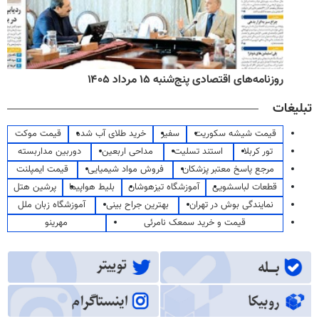
روزنامه‌های اقتصادی پنج‌شنبه ۱۵ مرداد ۱۴۰۵
تبلیغات
قیمت شیشه سکوریت
سفیر
خرید طلای آب شده
قیمت موکت
تور کربلا
استند تسلیت
مداحی اربعین
دوربین مداربسته
مرجع پاسخ معتبر پزشکان
فروش مواد شیمیایی
قیمت ایمپلنت
قطعات لباسشویی
آموزشگاه تیزهوشان
بلیط هواپیما
پرشین هتل
نمایندگی بوش در تهران
بهترین جراح بینی
آموزشگاه زبان ملل
قیمت و خرید سمعک نامرئی
مهرینو