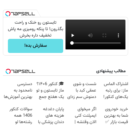
تابستون رو خنک و راحت
بگذرون! تا پنکه رومیزی مه پاش
تخفیف داره بخرش
سفارش بده!
مطالب پیشنهادی
اشتراک الماس
شست و شوی
🎓 کنکور ۱۴۰6؟
دسترسی
ماز: برای رتبه
عمقی کبد با
ماز تابستون و تو
نامحدود به
یک‌های کنکور!
دمنوش سم زدای
یک هفتع جمع
بهترین آموزش‌ها
گیاهی
میکنه 🏆
تا روز کنکور
خرید خودروی
اگر میخوای
پایان دغدغه
سوالات کنکور
شما به بهترین
ایمپلنت کنی
هزینه های
1406 همه
قیمت بازار ✅
الان وقتشه |
دندان پزشکی با
رشته‌ها لو
فقط با ۲۵
پک سفید کننده
رفت!!!!!