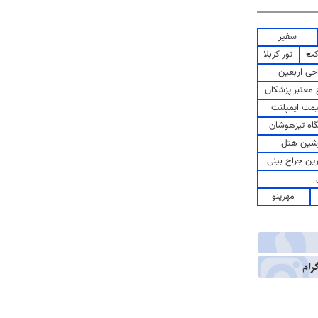
سفیر
کت
تور کربلا
حی اربعین
معتبر پزشکان
مت ایمپلنت
اه تیزهوشان
شین هتل
رین جراح بینی
مهرینو