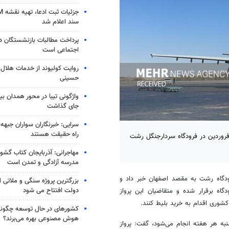
سند اعلام شد
پرداخت مطالبات بازنشستگان در
اجتماعی است
روایت کولیوند از خدمات هلال ا
حسینی
جای گذاشت
سرایی: خبرنگاران سواران جبهه 
راه حقیقت هستند
- مدیرکل فرودگاه گیلان گفت: پروازهای مسیر رشت _ اصفهان از ۱۲ فروردین در فرودگاه سردارجنگل رشت
مهاجرانی: آذربایجان کتاب گشوده
مدرسه آزادگی و تمدن است
رودگاه رشت به مقصد اصفهان خبر داد و
بزرگترین پروژه سنگی و ملاتی ا
دولت افتتاح می شود
_ رشت از ۱۲ فروردین در این فرودگاه برقرار شده و متقاضیان این پرواز
 کشوری اقدام به خرید بلیط کنند.
کشورهای در حال توسعه چگونه 
هوش مصنوعی بهره می‌برند؟
نبه هر هفته انجام می‌شود، گفت: پرواز