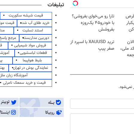
تبلیغات
قیمت شیشه سکوریت
قرص
تارا رو می‌خوای بفروشی؟
کبار
با خودرو۴۵ یک‌روزه
خرید طلای آب شده
قیمت مو
کن
بفروشش
استند تسلیت
مدا
دوربین مداربسته
مرجع پاسخ 
لان
ترید XAUUSD با اسپرد از
فروش مواد شیمیایی
قی
کد ملی،
صفر پیپ
قطعات لباسشویی
آموزشگ
جعه
بلیط هواپیما
پر
نمایندگی بوش در تهران
بهت
آموزشگاه زبان ملل
قیمت و خرید سمعک نامرئی
نمی‌شود.