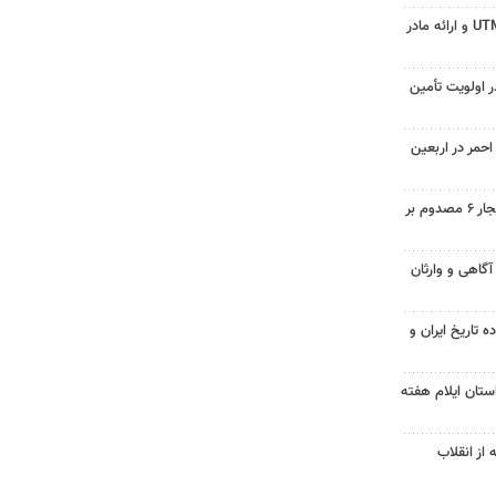
جزئیات ثبت ادعا، تهیه نقشه UTM و ارائه مادر
 اولویت تأمین
حمر در اربعین
واژگونی تیبا در محور همدان بیجار ۶ مصدوم بر
آگاهی و وارثان
 تاریخ ایران و
ستان ایلام هفته
از انقلاب