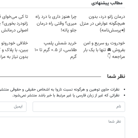
مطالب پیشنهادی
درمان زانو درد، بدون
چرا هنوز داری با درد راه
تا کی می‌خوای 
هیچگونه عوارض در منزل
میری؟ وقتی راه درمان
زانودرد بخوری؟ ی
(◂پرسش‌نامه)
جلو پاته!
اصولی درمانش 
خودروت رو سریع و امن
خرید شمش پلمپ
خلافی خودروتو ا
بفروش 🚘 تنها با یک بار
طلاسی، از ۰.۵ گرم تا ۱۰
ببین، با پلاک و 
مراجعه 👇
گرم
بدون نیاز به مرا
حضوری
نظر شما
نظرات حاوی توهین و هرگونه نسبت ناروا به اشخاص حقیقی و حقوقی منتشر 
نظراتی که غیر از زبان فارسی یا غیر مرتبط با خبر باشد منتشر نمی‌شود.