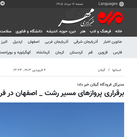
جمعه ۱۶ مرداد ۱۴۰۵
خانه
فرهنگ و ادب
هنر
دين، حوزه، انديشه
دانشگاه و فناوری
سلامت
عناوین اخبار
آذربایجان شرقی
آذربایجان غربی
اصفهان
اردبیل
البرز
فارس
قزوین
قم
کردستان
کرمان
کرمانشاه
کهگیلویه و بویراحمد
استانها
گیلان
۴ فروردین ۱۴۰۳، ۱۳:۲۳
مدیرکل فرودگاه گیلان خبر داد؛
برقراری پروازهای مسیر رشت _ اصفهان در فر