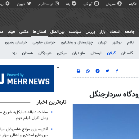
تلگرام
سروش
آی گپ
بله
اینستاگرام
توییتر
روبی
جامعه
اقتصاد
بازار
ورزش
سیاست
بین‌الملل
استان‌ها
عکس
فیلم
مج
ایلام
بوشهر
تهران
چهارمحال و بختیاری
خراسان جنوبی
خراسان رضوی
گلستان
گیلان
لرستان
مازندران
مرکزی
هرمزگان
همدان
یزد
ودگاه سردارجنگل
تازه‌ترین اخبار
ساخت دنباله «مایکل» شروع می
زمان اکران فیلم دوم
آتش‌سوزی مراتع هامپوئیل مراغ
نیروهای امدادی و اهالی مهار 