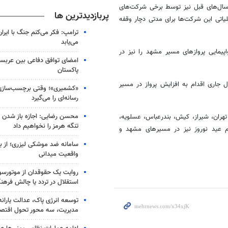
سال‌های قبل نیز توسط برخی شرکت‌های
پربازدیدترین ها
یاتی این شرکت‌ها برای مدتی دچار وقفه
ترامپ: فکر می‌کنم جنگ با ایران
می‌یابد
پیمایی پروازهای مسیر مشهد را نیز در
امضای توافق دفاعی بین عربستا
پاکستان
ای هواپیمایی نیز از ۱۲ فروردین ماه سال جاری اقدام به افزایش پرواز در مسیر
«کشمیری»؛ وقتی برچسب‌سازی
رسانه‌ای را می‌گیرد
محسن رضایی: اجازه باز شدن 
هران، شیراز، کیش، بندرعباس، عسلویه،
تنگه هرمز را نخواهیم داد
م عید نوروز نیز در مسیرهای مشهد و
سامانه ضد موشکی لیزری؛ از ب
واقعیت میدانی
روایت یک حقوقدان از موتورسوا
استقلال در تردد یا چالش فرهن
توسعه انرژی پاک، عدالت یارانه
مدیریت، سه محور تحول اقتص