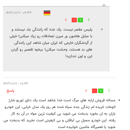
۰۲:۳۳ - ۱۴۰۳/۰۱/۱۱
0
8
پلیس مقصر نیست. یک عده که رانندگی بلد نیستند و
با مبایل هاشون ور میرن تصادفات رو زیاد میکنن! خیلی
از گردشگران خارجی که ایران میان شاهد این رانندگی
های بد هستند، وحشت میکنن! بیخود تقصیر رو گردن
این و اون نندازید!
۰۸:۴۹ - ۱۴۰۳/۰۱/۱۱
پاسخ
0
0
مساله فروش ارابه های مرگ است خدا شاهد است یک دنای توربو شارژ
اتومات خریده ام زندگی بنده سیاه شده هر روز یک مدل خرابی. این خودرو
باران به ان بخورد بدبخت می شوید بی کیفیت ترین مواد در آن به کار
رفته. این خودرو سمبل بی لیاقتی و بی کیفیتی است نخرید که بدبخت می
شوید یا تعمیرگاه ماشین خوابیده است