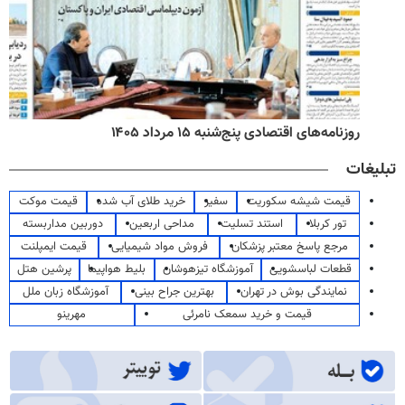
روزنامه‌های اقتصادی پنج‌شنبه ۱۵ مرداد ۱۴۰۵
تبلیغات
قیمت شیشه سکوریت
سفیر
خرید طلای آب شده
قیمت موکت
تور کربلا
استند تسلیت
مداحی اربعین
دوربین مداربسته
مرجع پاسخ معتبر پزشکان
فروش مواد شیمیایی
قیمت ایمپلنت
قطعات لباسشویی
آموزشگاه تیزهوشان
بلیط هواپیما
پرشین هتل
نمایندگی بوش در تهران
بهترین جراح بینی
آموزشگاه زبان ملل
قیمت و خرید سمعک نامرئی
مهرینو