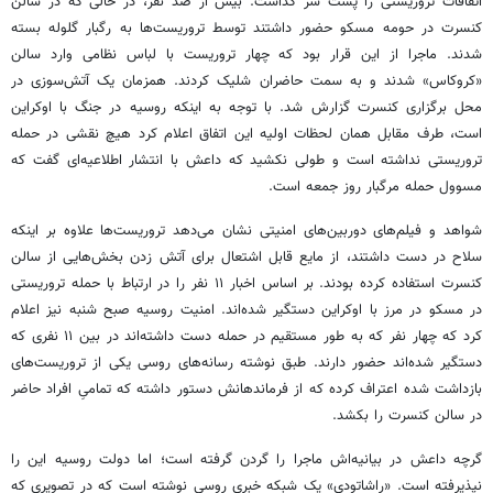
اتفاقات تروریستی را پشت سر گذاشت. بیش از صد نفر، در حالی که در سالن
کنسرت در حومه مسکو حضور داشتند توسط تروریست‌ها به رگبار گلوله بسته
شدند. ماجرا از این قرار بود که چهار تروریست با لباس نظامی وارد سالن
«کروکاس» شدند و به سمت حاضران شلیک کردند. همزمان یک آتش‌سوزی در
محل برگزاری کنسرت گزارش شد. با توجه به اینکه روسیه در جنگ با اوکراین
است، طرف مقابل همان لحظات اولیه این اتفاق اعلام کرد هیچ نقشی در حمله
تروریستی نداشته است و طولی نکشید که داعش با انتشار اطلاعیه‌ای گفت که
مسوول حمله مرگبار روز جمعه است.
شواهد و فیلم‌های دوربین‌های امنیتی نشان می‌دهد تروریست‌ها علاوه بر اینکه
سلاح در دست داشتند، از مایع قابل اشتعال برای آتش زدن بخش‌هایی از سالن
کنسرت استفاده کرده بودند. بر اساس اخبار ۱۱ نفر را در ارتباط با حمله تروریستی
در مسکو در مرز با اوکراین دستگیر شده‌اند. امنیت روسیه صبح شنبه نیز اعلام
کرد که چهار نفر که به طور مستقیم در حمله دست داشته‌اند در بین ۱۱ نفری که
دستگیر شده‌اند حضور دارند. طبق نوشته رسانه‌های روسی یکی از تروریست‌های
بازداشت شده اعتراف کرده که از فرماندهانش دستور داشته که تمامیِ افراد حاضر
در سالن کنسرت را بکشد.
گرچه داعش در بیانیه‌اش ماجرا را گردن گرفته است؛ اما دولت روسیه این را
نپذیرفته است. «راشاتودی» یک شبکه خبری روسی نوشته است که در تصویری که