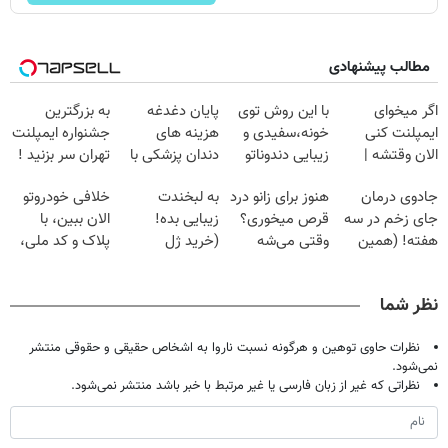
مطالب پیشنهادی
اگر میخوای
با این روش توی
پایان دغدغه
به بزرگترین
ایمپلنت کنی
خونه،سفیدی و
هزینه های
جشنواره ایمپلنت
الان وقتشه |
زیبایی دندوناتو
دندان پزشکی با
تهران سر بزنید !
فقط با ۲۵
برگردون
پک سفید کننده
| فقط ۲۵
جادوی درمان
هنوز برای زانو درد
به لبخندت
خلافی خودروتو
میلیون تومان!!!
(40%off)
خانگی
میلیون !
جای زخم در سه
قرص میخوری؟
زیبایی بده!
الان ببین، با
هفته! (همین
وقتی می‌شه
(خرید ژل
پلاک و کد ملی،
حالا رایگان
بدون عمل
سفیدکننده
بدون نیاز به
صحبت کنید)
درمانش کرد؟؟؟؟
دندان
مراجعه حضوری
نظر شما
با40%تخفیف)
نظرات حاوی توهین و هرگونه نسبت ناروا به اشخاص حقیقی و حقوقی منتشر
نمی‌شود.
نظراتی که غیر از زبان فارسی یا غیر مرتبط با خبر باشد منتشر نمی‌شود.