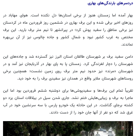
دردسرهای بارندگی‌های بهاری
بهار آمده اما زمستان هنوز از برخی استان‌ها دل نکنده است. هوای مهاباد در
روزهای اخیر برفی شده و این برف بهاری در ششمین روز فروردین ماه در کردستان
نیز برخی مناطق را سفید پوش کرد؛ در پیرانشهر تا نیم متر برف بارید. این برف
مختص به غرب کشور نبود و شمال کشور و جاده چالوس نیز از آن بی‌بهره
نماندند.
دامن سفید برف بر شهرستان طالقان استان البرز نیز گسترده شد و جاده‌های این
شهرستان را دچار لغزندگی کرد. زمستان پا به پای بهار در آذربایجان نیز آمد و در
شهرستان «مرند» نیز حدود نیم متر برف روی زمین نشست؛ همچنین برخی
روستاهای شهرستان ملایر واقع در همدان نیز سفیدی برف را به خود دید.
تقریباً تمام این برف‌ها و سفیدپوشی‌ها برای دوشنبه ششم فروردین بود اما این
ماجرا به برف و زیبایی‌هایش ختم نشد. جاری شدن سیل در ییلاقات استان یزد دو
کشته برجای گذاشت. در این حادثه یک خودرو پارس با سه سرنشین خود در آب
غرق شد که دو نفر از آنها جان خود را از دست دادند.