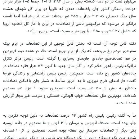
می‌توان گفت در دو دهه گذشته یعنی از سال ۱۳۸۲ تا ۱۴۰۱ جمعاً ۴۰۵ هزار نفر در
حوادث رانندگی کشور جان باخته‌اند؛ عددی که تقریباً دو برابر کل شهدای هشت
سال جنگ تحمیلی که ۲۱۳ هزار و ۲۵۵ نفر بوده‌اند است. این شرایط آنجا تاسف
برانگیز تر می‌شود که مرگ‌ومیر ناشی از تصادفات در ایران با آمار کل اتحادیه اروپا
که شامل ۲۷ کشور و ۴۵۰ میلیون نفر جمعیت است، برابری می‌کند.
نکته قابل توجه آن است که بخش قابل توجهی از این تصادفات در ایام پیک
سفرهای مردم رخ می‌دهد، که یکی از ایام نوروز است. حالا در هفته دوم فروردین
باز هم تصادف‌های جاده‌ای جان‌های بسیاری را گرفته است. رئیس مرکز کنترل
ترافیک پلیس راهور اعلام کرد از آغاز سال جدید تا کنون ۵۴ هزار فقره تصادف در
جاده‌های کشور رخ داده است. همچنین رئیس پلیس راهنمایی و رانندگی فراجا
گفت: «از ابتدای طرح نوروزی تا به امروز متأسفانه شمار جان باختگان تصادفات
جاده‌ای به بیش از ۵٠٠ نفر رسید است. همچنین حدود ١١ هزار نفر مصدوم
شده‌اند. مهم‌ترین علل تصادفات خواب آلودگی، خستگی و سرعت غیر مجاز گزارش
شده است.»
بنا به گفته رئیس پلیس راه کشور ۴۴ درصد تصادفات به دلیل توجه نکردن به
جلو بوده است. تصادف اتوبوس و نیسان با ٣ فوتی و ١۰ مصدوم در جاده ارومیه
یکی دیگر از تصادفات خبرساز این هفته بوده است. همچنین بر اثر ٢ تصادف
شدید بین یک دستگاه وانت با یک دستگاه پژو پارس در و یک ماشین لندکروز