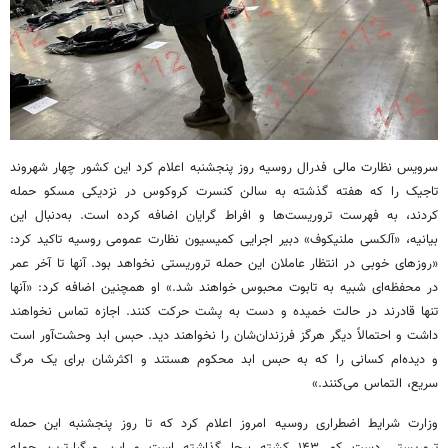
سرویس نظارت مالی فدرال روسیه روز پنجشنبه اعلام کرد این کشور چهار شهروند
تاجیک را که هفته گذشته به سالن کنسرت کروکوس در نزدیکی مسکو حمله
کردند، به فهرست تروریست‌ها و افراط گرایان اضافه کرده است. به‌دنبال این
بیانیه، «آلکسی ملنیکوف» دبیر اجرایی کمیسیون نظارت عمومی روسیه تاکید کرد:
«روزهای خوبی در انتظار عاملان این حمله تروریستی نخواهد بود. آنها تا آخر عمر
در محفظه‌ای شبیه به تابوت محبوس خواهند شد.» او همچنین اضافه کرد: «آنها
تنها قادرند در حالت خمیده و دست به پشت حرکت کنند. اجازه تماس نخواهند
داشت و احتمالاً دیگر هرگز فرزندان‌شان را نخواهند دید. حبس ابد وحشت‌آور است
و دیده‌ام کسانی را که به حبس ابد محکوم هستند و اکثرشان برای یک مرگ
سریع، التماس می‌کنند.»
وزارت شرایط اضطراری روسیه امروز اعلام کرد که تا روز پنجشنبه این حمله
تروریستی دست کم ۱۴۳ کشته برجا گذاشته است و این مرگبارترین حمله