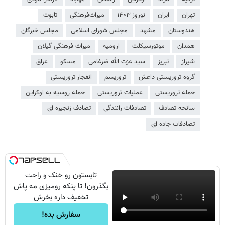
تهران
ایران
نوروز ۱۴۰۳
میراث‌فرهنگی
تابوت
هندوستان
مشهد
مجلس شورای اسلامی
مجلس خبرگان
همدان
موتورسیکلت
ارومیه
میراث فرهنگی گیلان
شیراز
تبریز
سید عزت الله ضرغامی
مسکو
عراق
گروه تروریستی داعش
تروریسم
انفجار تروریستی
حمله تروریستی
عملیات تروریستی
حمله روسیه به اوکراین
سانحه تصادف
تصادفات رانندگی
تصادف زنجیره ای
تصادفات جاده ای
تابستون رو خنک و راحت
بگذرون! تا پنکه رومیزی مه پاش
تخفیف داره بخرش
سفارش بده!