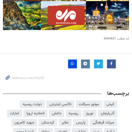
کد مطلب
6064631
برچسب‌ها
کیش
موتور سیکلت
تاکسی اینترنتی
دولت روسیه
آذربایجان
نوروز
روسیه
داعش
اتحادیه اروپا
امارات
میراث فرهنگی
پاریس
ملایر
کردستان
دیوید کامرون
ترکیه
مرند
اوکراین
زاهدان
مهاباد
نارندرا مودی