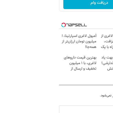
دریافت وام
اغری از
آمپول لاغری اسپارتینا، ا
رافت،
میلیون تومان ارزان‌تر از
ه با پک
همه‌جا!
بهت یاد
بهترین قیمت داروهای
دارشی!
لاغری، با ۱ میلیون
انش
تخفیف و ارسال از
داروخانه‌
نمی‌شود.