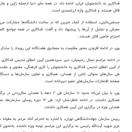
فداکاری به دانشجویان ایران، ادامه داد: در همه جای دنیا ازجمله ژاپن و بلا
قائل هستند و فداکاری واژه ارزشمندی است.
مسلمی‌نائینی، استفاده از کمک خیرین که در ساخت دانشگاه‌ها مشارکت می‌ک
معرفی و تجلیل از آن‌ها را پیشنهاد داد و گفت: فداکاری در همه جوامع کل
احترام خاصی قائل هستند.
وی، در ادامه افزودن محور مقاومت به مصادیق هفت‌گانه این رویداد را متذکر
در ادامه مراسم جمال رحیمیان، دبیر سیزدهمین آیین اعطای تندیس فداکاری به 
از آیین اعطای تندیس فداکاری به دانشجویان را کاری فرهنگی، معنوی و مقدس
طی سال‌های متوالی ناشی از همدلی، همکاری و تعاون سازمان‌ها و دستگا
صفحه افتخارات سازمان‌های عضو دبیرخانه است.
وی، با بیان این‌که حدود ۱۰ سازمان طی ۲ دهه با هم
همکاری داشتند، در ادامه خاطرنشان کرد: طی ۲
روزنامه‌های ورزشی شنبه ۱۷ مرداد ۱۴۰۵
روزنام
همدلی ویژه در برگزاری این آیین همکاری داشتند.
رییس سازمان جهاددانشگاهی تهران، با اشاره به احترام آحاد مردم به مقوله
عزیز شهید آیت‌الله رئیسی به برگزاری این مراسم توجه ویژه داشتند به‌نحوی