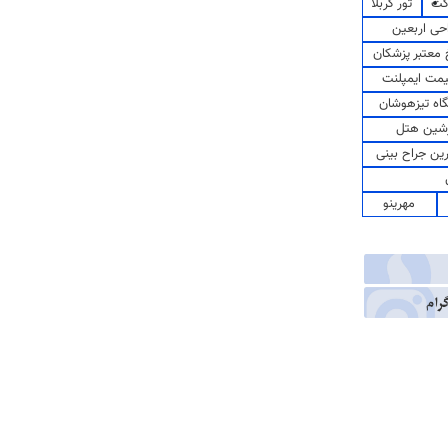
کت
تور کربلا
حی اربعین
معتبر پزشکان
مت ایمپلنت
اه تیزهوشان
شین هتل
رین جراح بینی
مهرینو