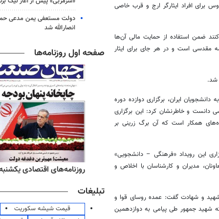
«سرمربی» پیش از آغاز لیگ برتر
روس برای افراد ایثارگر ارج و قرب خاصی
دولت مستعفی یمن مدعی حمل
انصارالله شد
نند ضمن استفاده از حمایت مالی آن‌ها
مه مقدسی است و در هر جای برای ایثار
صفحه اول روزنامه‌ها
 شد.
دانشجویان ایران، برگزاری دوازده دوره
ی دانست و خاطرنشان کرد: این برگزاری
ه‌های همکار است که آن برگ زرینی بر
دلی مثال‌زدنی در برگزاری این رویداد «فرهنگی – دانشجویی»
۱ دوره روسای سازمان‌ها، معاونان، مدیران و کارشناسان با اخلاص و
ه‌های ورزشی یکشنبه ۱۸ مرداد ۱۴۰۵
روزنامه‌های اقتصادی یکشنبه ۱۸ مرداد ۴۰۵
تبلیغات
 شهید و شهادت گفت: عمده روسای قوا و
قیمت شیشه سکوریت
 که شهید جمهور طی پیامی به دوازدهمین