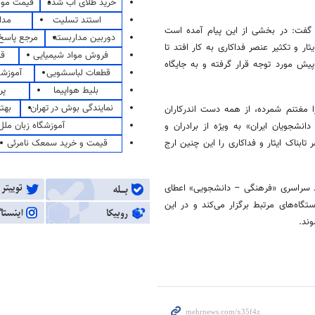
خرید طلای آب شده
قیمت مو
استند تسلیت
مدا
د گفت: در بخشی از این پیام آمده است
دوربین مداربسته
مرجع پاسخ 
و تکثیر عنصر فداکاری به کار افتد تا
فروش مواد شیمیایی
قی
یش مورد توجه قرار گرفته و به جایگاه
قطعات لباسشویی
آموزشگ
بلیط هواپیما
پر
نمایندگی بوش در تهران
بهت
 مغتنم شمرده، از همه دست اندرکاران
آموزشگاه زبان ملل
انشجویان ایران» به ویژه از برادران و
قیمت و خرید سمعک نامرئی
ابناک ایثار و فداکاری را این چنین ارج
د سراسری «فرهنگی – دانشجویی» اعطای
گاه‌های مرتبط برگزار می‌کند و در این
ند.