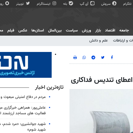
تلگرام
سروش
آی گپ
بله
اینستاگرام
توییتر
روبی
جامعه
اقتصاد
بازار
ورزش
سیاست
بین‌الملل
استان‌ها
عکس
فیلم
مج
ت و ارتباطات
علم و دانش
 اعطای تندیس فداکاری
تازه‌ترین اخبار
مردم در دفاع امنیتی مبعوث و
عاملی‌پور: همراهی خبرگزاری م
فعالیت های مساجد ارزشمند 
شهید جوانشیری: «مرد شدم، ش
شهید شوم»