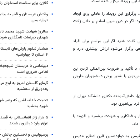
 این رویداد برگزار شده است.
کلاژن برای سلامت استخوان زن
رگزاری این رویداد را عاملی برای ایجاد
واکنش عربستان و قطر به بیانی
درباره یمن
د: اگر در دین مبین اسلام بر دادن زکات
سالروز شهادت شهید محمد ناص
شهدای دیپلمات نامگذاری شود
 گفت: شاید اگر این مراسم برای افراد
هشدار تداوم بارش‌های تابستان
ی برگزار می‌شود ارزش بیشتری دارد و
۴ استان تا چهارشنبه
دیپلماسی با عربستان نتیجه‌
ا تأکید بر ضرورت بین‌المللی کردن این
نظامی ضروری است
ی‌توان با تقدیر برخی دانشجویان خارجی
گرمای گلستان امروز به اوج می‌ر
رعدوبرق از سه‌شنبه
 دانش‌آموخته دکتری دانشگاه تهران از
«حجت خدا»، لقبی که رهبر شهی
د بی‌نظیری بود.
شهید بخشید
ر و فداکاری و شهادت برشمرد و افزود: با
۵ هزار زائر افغانستانی به قصد
عراق وارد دوغارون شدند
داد.
پرسپولیس و نخستین چالش حق
رئیسی به دوازدهمین آئین اعطای تندیس