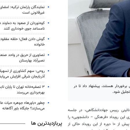
نمایندگان پارلمان ترکیه: امضا
غیرقانونی است
کوه‌نوردان از صعود به دماوند د
نامساعد جوی خودداری کنند
گوش دادن فعال؛ حلقه مفقوده ا
خانواده
تصاویری از حریق در واحد صن
نصیرآباد بهارستان
آذربایجان شرقی افزایش می‌یابد
 برخوردار هستند، پیشنهاد داد تا در
۳ ﺗﺼﻔﻴﻪ‌ﺧﺎﻧﻪ‌ تهران تا پایان ت
تجلیل شود.
بهره‌برداری می‌رسند
چطور «باورها» جوهره حیات عارف
می‌سازند؟ جایگاه باور آگاهانه
ئینی رییس جهاددانشگاهی، در جلسه
ری این رویداد «فرهنگی – دانشجویی» را
پربازدیدترین ها
با همکاری سازمان‌ها و وزارتخانه‌ها کار ارزشمندی برشمرد و افزود: برگزاری پیش از ۱۰ دوره از این رویداد حاکی از