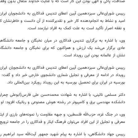
صداقت، پاکی و الهی بودن این کار است که با عنایت خداوند متعال بدون وقفه
رییس شورای‌عالی سیزدهمین آیین اعطای تندیس فداکاری به دانشجویان ایران، ب
امید و نشاط به انجام‌دهنده کار خیر و تقدیرکننده از آن دانست و خاطرنشان کر
و نفقه اصرار تأکید است به علت کمک به افراد نیازمند است.
وی، با اشاره به برگزاری تندیس فداکاری در میان نخبگان و جامعه دانشگاهی
عادی برگزار می‌شد یک ارزش و هم‌اکنون که برای نخبگان و جامعه دانشگاه
نشان از عالمانه بودن این رویداد است.
رییس شورای‌عالی سیزدهمین آیین اعطای تندیس فداکاری به دانشجویان ایران، ب
رویداد در ادامه از معرفی و تجلیل شماری دانشجوی خارجی خبر داد و گفت: م
بورسیه در ایران برای تحصیل بورسیه به این رویداد رویکرد بین‌المللی داد.
دکتر مسلمی نائینی، با اشاره به شهادت محمدحسن علی فارس(ابوعلی چمران)،
دانشکده مهندسی برق و کامپیوتر در رشته هوش مصنوعی و رباتیک افزود: او فر
وی، در جنگ غزه، حزب‌الله فلسطین، و جبهه مقاومت را نمونه‌های بارزی از ایثا
معرفی و تجلیل از این افراد می‌توان فرهنگ ایثار و فداکاری را در جامعه ترویج 
رییس جهاد دانشگاهی، با اشاره به پیام شهید جمهور آیت‌الله سید ابراهیم 