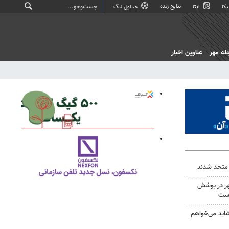
نتایج زنده
کا
ایتا
جداول لیگ
له مهر
عناوین اخبار
 متحد شدند
هر در پوشش
است
اید می‌خواهم