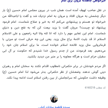
خیرخواهی جاهلانه مروان برای امام
در نقل صاحب
لهوف
آمده است همان شب در بیرون مجلس امام حسین (
ع)
بار
دیگر چشمش به مروان افتاد و مروان به امام نزدیک شد و گفت یا اباعبدالله من
خیرخواه تو هستم و پیشنهادی می‌کنم که به خیر و صلاح شماست. امام فرمود
پیشنهاد تو چیست؟ مروان گفت با یزید بیعت کن که به نفع دین و دنیای
شماست. امام این تعابیر مهم را دارد که
انا
لله
وانا
الیه
راجعون
و علی الاسلام
السلام
اذ
قد بلیت
الامة
براع
مثل یزید. یعنی این چه حرفی است تو
میزنی
با
فرمانروایی مثل یزید فاتحه اسلام خوانده است، ما برای اسلام جان خود را
می‌دهیم. بعد فرمودند من از
جدم
رسول خدا شنیدم که حکومت بر آل
ابی
سفیان
حرام است و هرگاه معاویه را بر منبر من دیدید بکشید.
اگر مردم خودشان در برابر حکمرانی نامطلوب اقدام نکنند به سخنان امام و رهبران
دینی گوش ندهند وضعشان از نظر حکمرانی بدتر می‌شود لذا امام حسین (
ع)
وظیفه داشت حکومتی که سرانجامش از بین رفتن اسلام است ادامه پیدا نکند.
کد مطلب
6160218
سیده فاطمه سادات کیایی