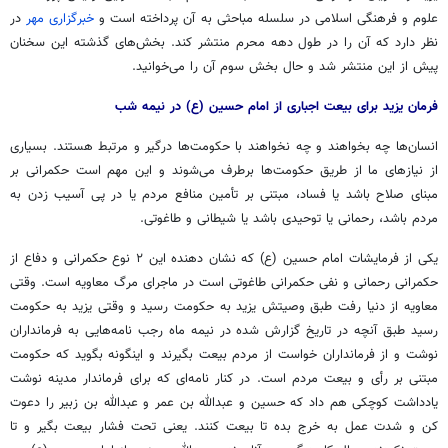
علوم و فرهنگی اسلامی در سلسله مباحثی به آن پرداخته است و
خبرگزاری مهر
در
نظر دارد که آن را در طول دهه محرم منتشر کند. بخش‌های گذشته این سخنان
پیش از این منتشر شد و حال بخش سوم آن را می‌خوانید.
فرمان یزید برای بیعت اجباری از امام حسین (ع) در نیمه شب
انسان‌ها چه بخواهند و چه نخواهند با حکومت‌ها درگیر و مرتبط هستند. بسیاری
از نیازهای ما از طریق حکومت‌ها برطرف می‌شوند و این مهم است حکمرانی بر
مبنای صلاح باشد یا فساد، مبتنی بر تأمین منافع مردم یا در پی آسیب زدن به
مردم باشد، رحمانی یا توحیدی باشد یا شیطانی و طاغوتی.
یکی از فرمایشات امام حسین (
ع)
که نشان دهنده این ۲ نوع حکمرانی و دفاع از
حکمرانی رحمانی و نفی حکمرانی طاغوتی است در ماجرای مرگ معاویه است. وقتی
معاویه از دنیا رفت طبق وصیتش یزید به حکومت رسید و وقتی یزید به حکومت
رسید طبق آنچه در تاریخ گزارش شده در نیمه ماه رجب نامه‌هایی به فرمانداران
نوشت و از فرمانداران خواست از مردم بیعت بگیرند و اینگونه بگوید که حکومت
مبتنی بر رأی و بیعت مردم است. در کنار نامه‌ای که برای فرماندار مدینه نوشت
یادداشت کوچکی هم داد که حسین و عبدالله بن عمر و عبدالله بن زبیر را دعوت
کن و شدت عمل به خرج
بده
تا بیعت کنند. یعنی تحت فشار بیعت بگیر و تا