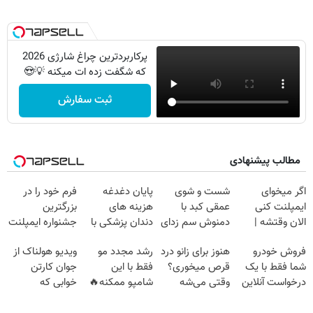
پرکاربردترین چراغ شارژی 2026
که شگفت زده ات میکنه 💡😍
ثبت سفارش
مطالب پیشنهادی
اگر میخوای
شست و شوی
پایان دغدغه
فرم خود را در
ایمپلنت کنی
عمقی کبد با
هزینه های
بزرگترین
الان وقتشه |
دمنوش سم زدای
دندان پزشکی با
جشنواره ایمپلنت
فقط با ۲۵
گیاهی
پک سفید کننده
تهران پر کنید ! |
فروش خودرو
هنوز برای زانو درد
رشد مجدد مو
ویدیو هولناک از
میلیون تومان!!!
خانگی
فقط ۲۵ میلیون
شما فقط با یک
قرص میخوری؟
فقط با این
جوان کارتن
درخواست آنلاین
وقتی می‌شه
شامپو ممکنه🔥
خوابی که
✔
بدون عمل
(تخفیف ویژه
میلیاردر شد.