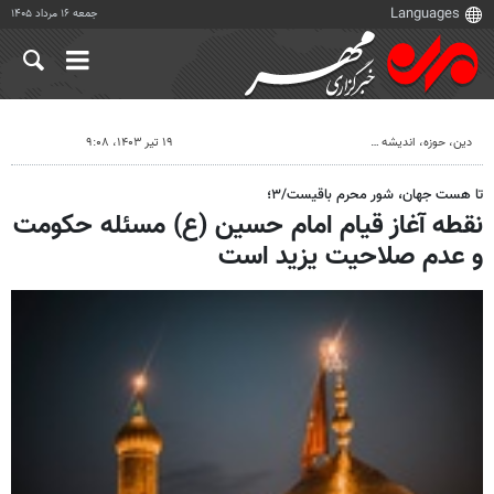
جمعه ۱۶ مرداد ۱۴۰۵
دين، حوزه، انديشه
۱۹ تیر ۱۴۰۳، ۹:۰۸
تا هست جهان، شور محرم باقیست/۳؛
نقطه آغاز قیام امام حسین (ع) مسئله حکومت
و عدم صلاحیت یزید است