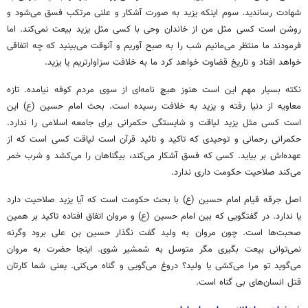
شهادت رساندید. سوم اینکه یزید به صورت آشکار و علنی مرتکب
فسق
می‌شود و
روشن است کسی مثل من از خاندان وحی با کسی مثل یزید بیعت نمی‌کند. اما
فرمودند ما منتظر می‌مانیم شب را به صبح آوریم و
آنوقت
می‌بینید که چه اتفاقی
خواهد افتاد و تاریخ قضاوت خواهد کرد ما به خلافت سزاوارتریم یا یزید.
نکته بسیار مهم این است هنوز هیچ نامه‌ای از سوی مردم کوفه نیامده. تازه
معاویه از دنیا رفته و یزید به خلافت رسیده است. بحث امام حسین (
ع)
این
است کسی مثل یزید لیاقت و شایستگی حکمرانی برای جامعه اسلامی را ندارد.
حکمرانی رحمانی و توحیدی که تاکید و
تائید
قرآن است لیاقت کسی است که از
عهده‌اش بر بیاید. کسی که
فسق
آشکار می‌کند،
بیگناهان
را می‌کشد و شرب
خمر
می‌کند صلاحیت حکومت داری ندارد.
اصل جرقه قیام امام حسین (
ع)
با بحث حکومت است که آیا یزید صلاحیت دارد
یا ندارد. در گفتگویی که بین امام حسین (
ع)
و مروان اتفاق افتاده تاکید بر همین
صحبت‌ها است. چون مروان به ولید گفت نگذار حسین بن علی برود وگرنه
نمی‌توانی بیعت بگیری مگر متوسل به شمشیر شوی. اینجا حضرت به مروان
می‌گوید تو مرا می‌کشی یا ولید؟ دروغ می‌گویی و گناه می‌کنی. یعنی شما کارتان
قتل انسان‌های بی گناه است.