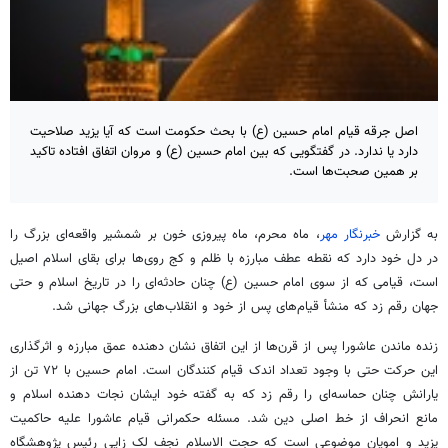
اصل جرقه قیام امام حسین (ع) با بحث حکومت است که آیا یزید صلاحیت
دارد یا ندارد. در گفتگویی که بین امام حسین (ع) و مروان اتفاق افتاده تاکید
بر همین صحبت‌ها است.
به گزارش
خبرنگار مهر
، ماه محرم، ماه پیروزی خون بر شمشیر واقعه‌ای بزرگ را
در دل خود دارد که نقطه عطف مبارزه با ظلم و کج روی‌ها برای بقای اسلام اصیل
است، قیامی که از سوی امام حسین (
ع)
چنان حادثه‌ای را در تاریخ اسلام و حتی
جهان رقم زد که منشأ قیام‌های پس از خود و انقلاب‌های بزرگ جهانی شد.
زنده ماندن عاشورا پس از قرن‌ها از این اتفاق نشان دهنده عمق مبارزه و اثرگذاری
این حرکت حتی با وجود تعداد اندک قیام کنندگان است. امام حسین با ۷۲ تن از
یارانش چنان حماسه‌ای را رقم زد که به گفته خود ایشان نجات دهنده اسلام و
مانع انحراف از خط اصلی دین شد. مسئله حکمرانی قیام عاشورا علیه حاکمیت
یزید و امویان موضوعی است که حجت الاسلام نجف لک
زایی
رئیس پژوهشگاه