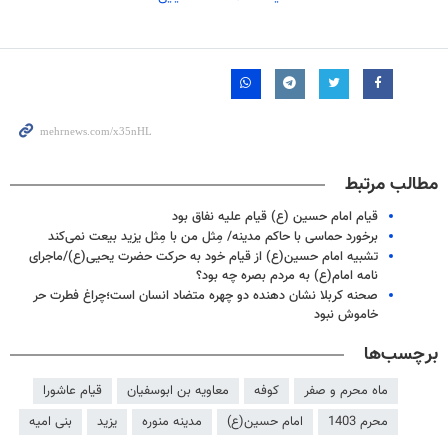
مطالب مرتبط
قیام امام حسین (ع) قیام علیه نفاق بود
برخورد حماسی با حاكم مدینه/ مِثل من با مِثل یزید بیعت نمی‌كند
تشبیه امام حسین(ع) از قیام خود به حرکت حضرت یحیی(ع)/ماجرای
نامه امام(ع) به مردم بصره چه بود؟
صحنه کربلا نشان دهنده دو چهره متضاد انسان است؛چراغ فطرت حر
خاموش نبود
برچسب‌ها
ماه محرم و صفر
کوفه
معاویه بن ابوسفیان
قیام عاشورا
محرم 1403
امام حسین(ع)
مدینه منوره
یزید
بنی امیه