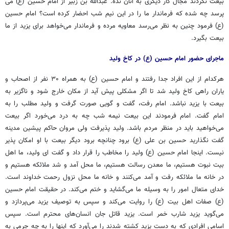
بیعت نکردند مجال کار دیگری به آنان
نده
. عبدالله بن زبیر از امام حسین (
ع)
می
پرسد
چه شده که فرماندار ما را در این نیم شب احضار کرده است؟ امام حسین
(
ع)
فرمود چنین به نظر می‌رسد معاویه مرده و فرماندار می‌خواهد برای یزید از ما
بیعت بگیرد.
ماجرای حضور امام حسین (ع) در کاخ ولید
هرکدام از این افراد جدا رفتند و امام حسین (
ع)
به همراه ۳۰ نفر از اصحاب و
یاران راهی کاخ ولید شد تا اگر مشکلی پیش آید از مکان خارج شود و ناگزیر به
بیعت با یزید نباشد. امام رفت، گفت و گویی صورت گرفت و ولید مطلب را به
امام گفت. امام فرمودند این بیعت نیمه شب چه به درد می‌خورد اگر بیعت
می‌خواهید باید در منظر مردم باشد. ولید پذیرفت ولی مروان حاکم پیشین مدینه
گفت نگذارید حسین بن علی (
ع)
برود چنانچه برود دیگر بیعت با او امکان پذیر
نیست. اینجا امام حسین (
ع)
ولید را مخاطب را قرار داد و گفت
ای
ولید، ما اهل
بیت نبوت هستیم، ما معدن رسالت هستیم، ما محل آمد و شد ملائکه هستیم و
در خانه ما ملائکه رفت و آمد می‌کنند و خانه ما محل نزول رحمت خداوند است.
خدای متعال امور را به وسیله ما می‌گشاید و ختم می‌کند. در حقیقت امام حسین
(
ع)
صفات اهل بیت (
ع)
را روایت می‌کند و سپس به توصیف یزید می‌پردازد و
می‌گوید یزید
شارب
خمر
است. یزید قاتل جان انسان‌های محترم است. سپس
اسامی افرادی که به دست یزید کشته شدند را می‌آورد که اینها را به چه جرمی به