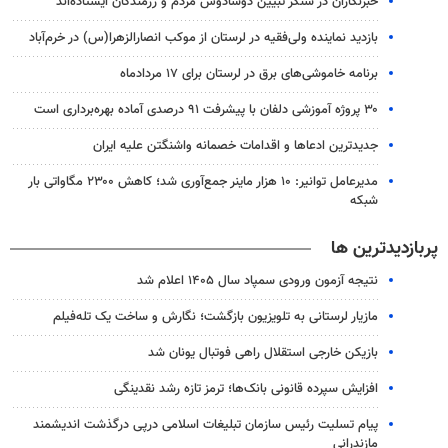
خبرنگاران در سنگر تبیین دوشادوش مردم و رزمندگان ایستاده‌اند
بازدید نماینده ولی‌فقیه در لرستان از موکب انصارالزهرا(س) در خرم‌آباد
برنامه خاموشی‌های برق در لرستان برای ۱۷ مردادماه
۳۰ پروژه آموزشی دلفان با پیشرفت ۹۱ درصدی آماده بهره‌برداری است
جدیدترین ادعاها و اقدامات خصمانه واشنگتن علیه ایران
مدیرعامل توانیر: ۱۰ هزار ماینر جمع‌آوری شد؛ کاهش ۲۳۰۰ مگاواتی بار
شبکه
پربازدیدترین ها
نتیجه آزمون ورودی سمپاد سال ۱۴۰۵ اعلام شد
مازیار لرستانی به تلویزیون بازگشت؛ نگارش و ساخت یک تله‌فیلم
بازیکن خارجی استقلال راهی فوتبال یونان شد
افزایش سپرده قانونی بانک‌ها؛ ترمز تازه رشد نقدینگی
پیام تسلیت رئیس سازمان تبلیغات اسلامی درپی درگذشت اندیشمند
مازندرانی