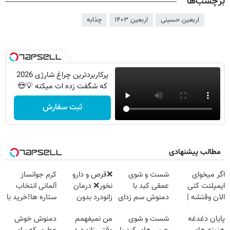
برچسب‌ها
اربعین حسینی
اربعین ۱۴۰۳
چذابه
پرکاربردترین چراغ شارژی 2026
که شگفت زده ات میکنه 💡😍
ثبت سفارش
مطالب پیشنهادی
اگر میخوای
شست و شوی
❌قرص‌ و دارو
کرم جوانساز
ایمپلنت کنی
عمقی کبد با
نخور❌ درمان
آلمانی انتخاب
الان وقتشه |
دمنوش سم زدای
زانودرد بدون
ستاره ها!خرید با
فقط با ۲۵
گیاهی
قرص
تخفیف
پایان دغدغه
شست و شوی
من نمیفهمم
دمنوش خوش
میلیون تومان!!!