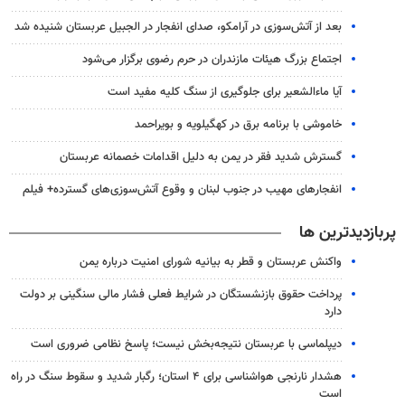
بعد از آتش‌سوزی در آرامکو، صدای انفجار در الجبیل عربستان شنیده شد
اجتماع بزرگ هیئات مازندران در حرم رضوی برگزار می‌شود
آیا ماءالشعیر برای جلوگیری از سنگ کلیه مفید است
خاموشی با برنامه برق در کهگیلویه و بویراحمد
گسترش شدید فقر در یمن به دلیل اقدامات خصمانه عربستان
انفجارهای مهیب در جنوب لبنان و وقوع آتش‌سوزی‌های گسترده+ فیلم
پربازدیدترین ها
واکنش عربستان و قطر به بیانیه شورای امنیت درباره یمن
پرداخت حقوق بازنشستگان در شرایط فعلی فشار مالی سنگینی بر دولت
دارد
دیپلماسی با عربستان نتیجه‌بخش نیست؛ پاسخ نظامی ضروری است
هشدار نارنجی هواشناسی برای ۴ استان؛ رگبار شدید و سقوط سنگ در راه
است