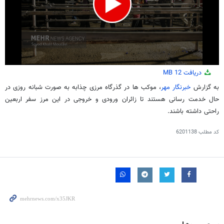
0
دریافت
12 MB
seconds
of
به گزارش
خبرنگار مهر
، موکب
ها
در گذرگاه مرزی
چذابه
به صورت شبانه روزی در
56
حال خدمت رسانی هستند تا زائران ورودی و خروجی در این مرز سفر اربعین
seconds
راحتی داشته باشند.
کد مطلب
6201138