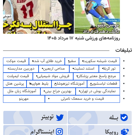
روزنامه‌های ورزشی شنبه ۱۷ مرداد ۱۴۰۵
تبلیغات
قیمت شیشه سکوریت
سفیر
خرید طلای آب شده
قیمت موکت
تور کربلا
استند تسلیت
مداحی اربعین
دوربین مداربسته
مرجع پاسخ معتبر پزشکان
فروش مواد شیمیایی
قیمت ایمپلنت
قطعات لباسشویی
آموزشگاه تیزهوشان
بلیط هواپیما
پرشین هتل
نمایندگی بوش در تهران
بهترین جراح بینی
آموزشگاه زبان ملل
قیمت و خرید سمعک نامرئی
مهرینو