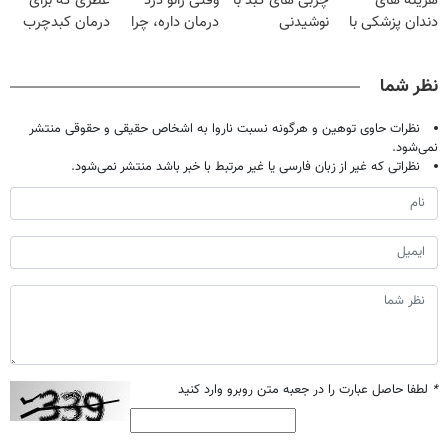
هزینه های
چربی های کبد با
وقتی زانو درد
عطری که برای
دندان پزشکی با
نوشیدنی
درمان داره، چرا
درمان کبدچرب
پک سفید کننده
گیاهی(55%تخفیف)
دردش رو داری
معجزه میکنه
خانگی
تحمل میکنی؟❗
نظر شما
نظرات حاوی توهین و هرگونه نسبت ناروا به اشخاص حقیقی و حقوقی منتشر
نمی‌شود.
نظراتی که غیر از زبان فارسی یا غیر مرتبط با خبر باشد منتشر نمی‌شود.
*
لطفا حاصل عبارت را در جعبه متن روبرو وارد کنید