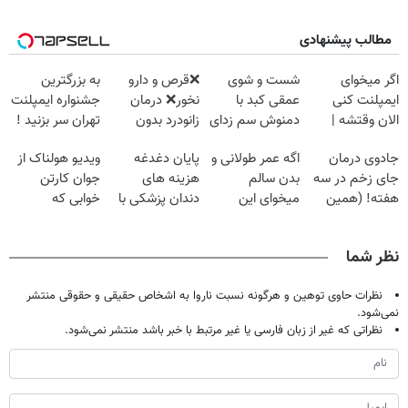
مطالب پیشنهادی
اگر میخوای
شست و شوی
❌قرص‌ و دارو
به بزرگترین
ایمپلنت کنی
عمقی کبد با
نخور❌ درمان
جشنواره ایمپلنت
الان وقتشه |
دمنوش سم زدای
زانودرد بدون
تهران سر بزنید !
فقط با ۲۵
گیاهی
قرص
| فقط ۲۵
جادوی درمان
اگه عمر طولانی و
پایان دغدغه
ویدیو هولناک از
میلیون تومان!!!
میلیون !
جای زخم در سه
بدن سالم
هزینه های
جوان کارتن
هفته! (همین
میخوای این
دندان پزشکی با
خوابی که
حالا رایگان
نوشیدنی رو با
پک سفید کننده
میلیاردر شد.
صحبت کنید)
تخفیف بخر
خانگی
آموزش رایگان
نظر شما
نظرات حاوی توهین و هرگونه نسبت ناروا به اشخاص حقیقی و حقوقی منتشر
نمی‌شود.
نظراتی که غیر از زبان فارسی یا غیر مرتبط با خبر باشد منتشر نمی‌شود.