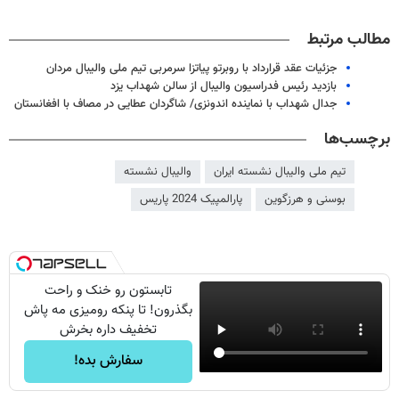
مطالب مرتبط
جزئیات عقد قرارداد با روبرتو پیاتزا سرمربی تیم ملی والیبال مردان
بازدید رئیس فدراسیون والیبال از سالن شهداب یزد
جدال شهداب با نماینده اندونزی/ شاگردان عطایی در مصاف با افغانستان
برچسب‌ها
تیم ملی والیبال نشسته ایران
والیبال نشسته
بوسنی و هرزگوین
پارالمپیک 2024 پاریس
تابستون رو خنک و راحت
بگذرون! تا پنکه رومیزی مه پاش
تخفیف داره بخرش
سفارش بده!