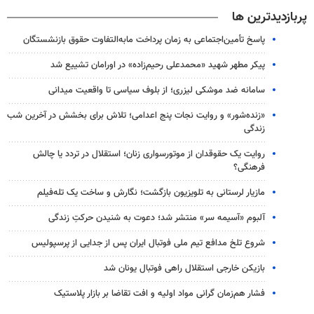
پربازدیدترین ها
پاسخ تأمین‌اجتماعی به زمان پرداخت مابه‌التفاوت حقوق بازنشستگان
پیکر مطهر شهید «محمدعلی رحیم‌زاده» در اورامان تشییع شد
سامانه ضد موشکی لیزری؛ از بلوف سیاسی تا واقعیت میدانی
«زنده‌شور» و روایت نجات پنج اعدامی؛ تلاش برای بخشش در آخرین شب
زندگی
روایت یک حقوقدان از موتورسواری زنان؛ استقلال در تردد یا چالش
فرهنگی؟
مازیار لرستانی به تلویزیون بازگشت؛ نگارش و ساخت یک تله‌فیلم
آلبوم «آسیمه سر» منتشر شد؛ دعوت به شنیدن حرکتِ زندگی
شروع تلخ مدافع تیم ملی فوتبال ایران پس از جدایی از پرسپولیس
بازیکن خارجی استقلال راهی فوتبال یونان شد
فشار هم‌زمان گرانی مواد اولیه و افت تقاضا بر بازار پلاستیک