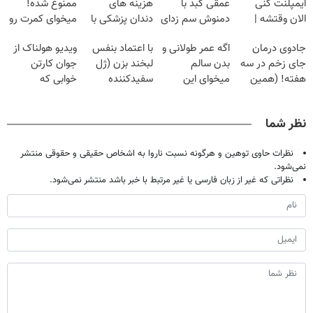
ایمپلنت کنی
عمقی کبد با
هزینه های
ممنوع شده!
الان وقتشه |
دمنوش سم زدای
دندان پزشکی با
میخوای کمرت رو
فقط با ۲۵
گیاهی
پک سفید کننده
در منزل درمان
جادوی درمان
اگه عمر طولانی و
با اعتماد بنفس
ویدیو هولناک از
میلیون تومان!!!
خانگی
کنی؟
جای زخم در سه
بدن سالم
لبخند بزن (ژل
جوان کارتن
((پرسش‌نامه))
هفته! (همین
میخوای این
سفیدکننده
خوابی که
حالا رایگان
نوشیدنی رو با
دندان40%تخفیف)
میلیاردر شد.
صحبت کنید)
تخفیف بخر
آموزش رایگان
نظر شما
نظرات حاوی توهین و هرگونه نسبت ناروا به اشخاص حقیقی و حقوقی منتشر
نمی‌شود.
نظراتی که غیر از زبان فارسی یا غیر مرتبط با خبر باشد منتشر نمی‌شود.