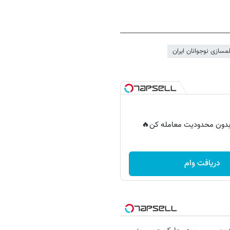
لمسازی نوجوانان ایران
ر بدون محدودیت معامله کن🔥
دریافت وام