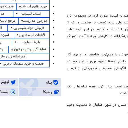
خرید طلای آب شده
قیمت مو
استند تسلیت
مدا
دانه است، عنوان کرد: در مجموعه آثار،
دوربین مداربسته
مرجع پاسخ 
 ولی نباید نسبت به فیلمسازی که از
فروش مواد شیمیایی
قی
ا نامناسب بدانیم. در این عرصه باید
قطعات لباسشویی
آموزشگ
به‌گرایانه
در کارهای بچه‌ها آنقدر کمرنگ
بلیط هواپیما
پر
نمایندگی بوش در تهران
بهت
وانان را مهم‌ترین شاخصه در داوری آثار
آموزشگاه زبان ملل
دیم. مسئله مهم برای ما این بود که
قیمت و خرید سمعک نامرئی
 الگوهای صحیح و برخورداری از فرم و
ه است، بیان کرد: همه فیلم‌ها با یک
اشت.