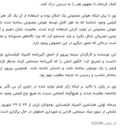
کمک کرده‌اند تا مفهوم هنر را به درستی درک کنند.
وی با بیان اینکه هوش مصنوعی یک امکان بوده و استفاده از آن یک کار هنرمن
فیلمی وجود نداشته که به طور کامل توسط هوش مصنوعی ساخته شده باشد
هوش مصنوعی در تولید اثرش استفاده کرده است، مقاومت نشان دهیم و آن ر
چنین تجربیاتی شکل بگیرد و باید
جستجو
کرد که چرا نگاه‌های جسورانه و
تجر
است
درحالی
که تصور دیگری در این خصوص وجود دارد.
این نویسنده و کارگردان سینما پیروی از اصول
آئین‌نامه
المپیاد فیلمسازی نوج
دانست و تصریح کرد: الگوی اصلی را که
آئین‌نامه
مشخص کرده مدنظر قرار دا
فیلم را یک نوجوان ساخته باشد و داستان داشته باشد. همچنین پیروی از
ساختار مناسب و رسیدن به نتیجه مطلوب مهم بود.
وی در پایان با تاکید بر اینکه ژانر فیلم تولید شده در داوری آن بی ‌
تأثیر
بود
شاخصه مقایسه شدند و هیچ‌گونه اغماضی نسبت به هیچ نوع فیلمی وجود ند
مرحله نهایی هشتمین المپیاد فیلمسازی نوجوانان ایران از ۲۴ تا ۲۹ شهریور امسال در شهر اصفهان با مدیریت وحید
ملتجی
از سوی بنیاد سینمایی فارابی و شهرداری اصفهان در حال برگزاری است.
کد مطلب
6226386