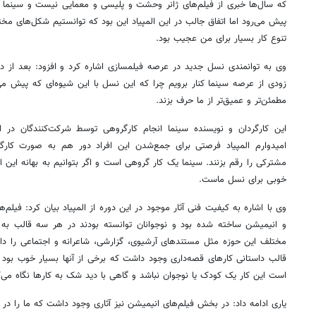
که سال‌ها خبری از فیلم‌های ژانر وحشت و پلیسی و معمایی نیست و سینما ت
پیش می‌رود اما اتفاق جالب در این المپیاد این بود که توانستیم شکل‌های مختلف
تنوع کار بسیار برای من عجیب بود.
وی به توانمندی نسل جدید در عرصه فیلمسازی اشاره کرد و افزود: بعد از دید
زودی از عرصه سینما کنار برویم چرا که این نسل با این شیوه‌ای که پیش می‌
مطمئن‌تر و عمیق‌تر از ما حرف بزند.
این کارگردان و نویسنده سینما انجام کارگروهی توسط شرکت‌کنندگان در ا
امیدوارم المپیاد فرصتی برای جمع‌شدن این افراد دور هم به صورت کارگا
مشترکی را رقم بزنند. سینما یک کار گروهی است و اگر بتوانیم به بهانه این ال
خوبی برای نسل ماست.
وی با اشاره به کیفیت فنی آثار موجود در این دوره از المپیاد بیان کرد: فیلم
و انیمیشن ساخته شده بود و نوجوانان توانسته بودند در هر سه قالب به 
مختلف این حوزه مثل مستندهای آرشیوی، گزارشی، شاعرانه و اجتماعی را دا
قالب داستانی کارهای قصه‌داری وجود داشت که برخی از آنها بسیار خوب بود 
است این کار یک کودک یا نوجوان نباشد و گاهی با دید شک به کارها نگاه می‌ک
یاری ادامه داد: در بخش فیلم‌های انیمیشن نیز آثاری وجود داشت که ما را در