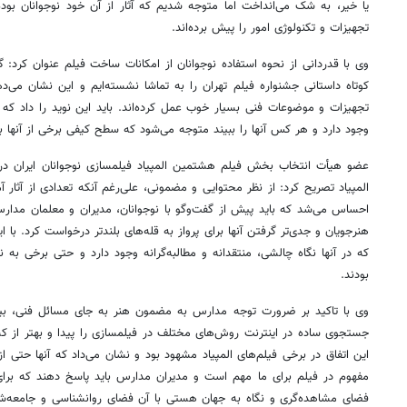
یا خیر، به شک می‌انداخت اما متوجه شدیم که آثار از آن خود نوجوانان بوده
تجهیزات و تکنولوژی امور را پیش برده‌اند.
وی با قدردانی از نحوه استفاده نوجوانان از امکانات ساخت فیلم عنوان کرد:
کوتاه داستانی جشنواره فیلم تهران را به تماشا نشسته‌ایم و این نشان می‌دهد
تجهیزات و موضوعات فنی بسیار خوب عمل کرده‌اند. باید این نوید را داد که آث
وجود دارد و هر کس آنها را ببیند متوجه می‌شود که سطح کیفی برخی از آنها بس
عضو هیأت انتخاب بخش فیلم هشتمین المپیاد فیلمسازی نوجوانان ایران دربار
المپیاد تصریح کرد: از نظر محتوایی و مضمونی، علی‌رغم آنکه تعدادی از آثا
احساس می‌شد که باید پیش از گفت‌وگو با نوجوانان، مدیران و معلمان مدارس ر
هنرجویان و جدی‌تر گرفتن آنها برای پرواز به قله‌های بلندتر درخواست کرد. با ای
که در آنها نگاه چالشی، منتقدانه و
مطالبه‌گرانه
وجود دارد و حتی برخی به ن
بودند.
وی با تاکید بر ضرورت توجه مدارس به مضمون هنر به جای مسائل فنی، بیان ک
۱۴
روزنامه‌های صبح پنج‌شنبه ۱۵ مرداد ۱۴۰۵
روزنام
جستجوی ساده در اینترنت روش‌های مختلف در فیلمسازی را پیدا و بهتر از کس
این اتفاق در برخی فیلم‌های المپیاد مشهود بود و نشان می‌داد که آنها حتی از
مفهوم در فیلم برای ما مهم است و مدیران مدارس باید پاسخ دهند که برای آش
فضای مشاهده‌گری و نگاه به جهان هستی با آن فضای روانشناسی و جامعه‌شناس