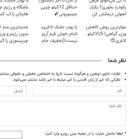
تا کی می‌خوای قرص
از الان تا آخر تابستون
با پودر جلبک، ب
زانودرد بخوری؟ یکبار
حداقل 12کیلو چربی
باشگاه و رژیم
اصولی درمانش کن
میسوزونی🧨
هایتان را آب کنی
موثرترین روش کاهش
با پودر جلبک لاغری،
جدیدترین متد ل
وزن گیاهی! 5تا۷کیلو
اندام خوش فرم آرزو
بدون رژیم و ور
لاغری😍
نیست!(تخفیف جام
چرب
جهانی)
کند
نظر شما
نظرات حاوی توهین و هرگونه نسبت ناروا به اشخاص حقیقی و حقوقی منتشر 
نظراتی که غیر از زبان فارسی یا غیر مرتبط با خبر باشد منتشر نمی‌شود.
*
لطفا حاصل عبارت را در جعبه متن روبرو وارد کنید