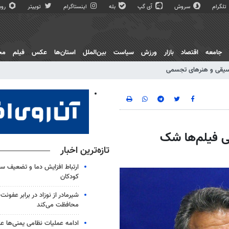
تلگرام
سروش
آی گپ
بله
اینستاگرام
توییتر
روبی
جامعه
اقتصاد
بازار
ورزش
سیاست
بین‌الملل
استان‌ها
عکس
فیلم
مج
یقی و هنرهای تجسمی
خی فیلم‌ها شک
تازه‌ترین اخبار
ارتباط افزایش دما و تضعیف س
کودکان
شیرمادر از نوزاد در برابر عفون
محافظت می‌کند
ادامه عملیات نظامی یمنی‌ها عل