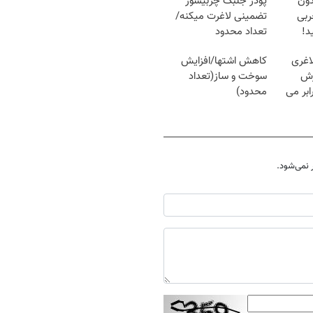
دون
پودر جلبک چربیسوز
 چربی
تضمینی لاغرت میکنه/
د!
تعداد محدود
اغری
کاهش اشتها/افزایش
زش
سوخت و ساز(تعداد
یسوزی را 3برابر می
محدود)
نمی‌شود.