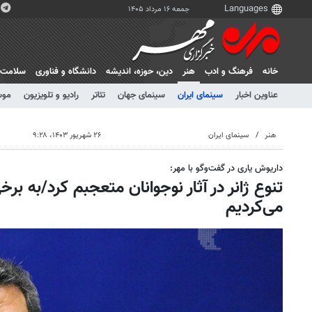
جمعه ۱۶ مرداد ۱۴۰۵
خانه
فرهنگ و ادب
هنر
دين، حوزه، انديشه
دانشگاه و فناوری
سلامت
عناوین اخبار
سینمای ایران
سینمای جهان
تئاتر
رادیو و تلویزیون
موس
هنر
سینمای ایران
۲۶ شهریور ۱۴۰۳، ۹:۲۸
داریوش یاری در گفت‌وگو با مهر:
تنوع ژانر در آثار نوجوانان متعجبم کرد/به بر
می‌کردیم