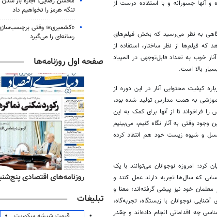
محسن رضایی: اجازه باز شدن 
 و آنها جسورانه و با استفاده درست از
تنگه هرمز را نخواهیم داد
«کشمیری»؛ وقتی برچسب‌سازی
 گاهی به نظر می‌رسید که بخش فیلم‌های
رسانه‌ای را می‌گیرد
 که فیلم‌ها از نظر ساختار، استفاده از
ار خوب به تعداد قابل‌توجهی در المپیاد
صفحه اول روزنامه‌ها
یار بالا است.
ه کیفیت محتوایی آثار در این دوره از
ر آموزشی به همت مدارس تولید شده بود،
ا فراخواند تا از آنها برای کمک به این
ن وجود وقتی به آثار نگاه کنیم، می‌بینیم
سل و شیوه زیست خود هم انتقاد کرده
رد: امروزه نوجوانان می‌توانند با یک
ه‌های ورزشی پنج‌شنبه ۱۵ مرداد ۱۴۰۵
روزنامه‌های اقتصادی پنج‌شنبه ۱۵ مرداد ۰۵
انی که سال‌ها تجربه دارند عمل کنند و
 معلمان خود نیز پیشی گرفته‌اند؛ معنا و
تبلیغات
نایی نوجوانان با زیستگاه، تجربه‌گاه،
ی چه اقداماتی انجام داده‌اند و چقدر
قیمت شیشه سکوریت