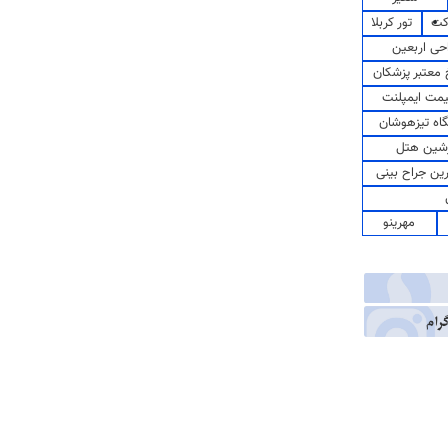
کت
تور کربلا
حی اربعین
معتبر پزشکان
مت ایمپلنت
اه تیزهوشان
شین هتل
رین جراح بینی
مهرینو