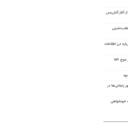
غزه از آغاز آتش‌بس
 عقب‌نشینی
اره درز اطلاعات
اجتماع مردم ولایتمدار گناباد در موج ۱۵۹
ود
زنجانی‌ها در
ت خونخواهی