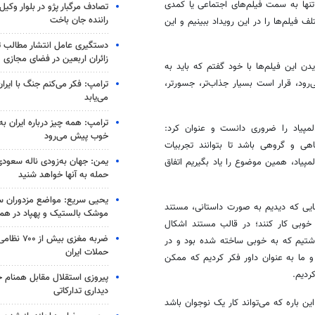
نها به سمت فیلم‌های اجتماعی یا کمدی
تصادف مرگبار پژو در بلوار وکیل‌
راننده جان باخت
 فیلم‌ها را در این رویداد ببینیم و این
دستگیری عامل انتشار مطالب تو
زائران اربعین در فضای مجازی
ن این فیلم‌ها با خود گفتم که باید به
رود، قرار است بسیار جذاب‌تر، جسورتر،
ترامپ: فکر می‌کنم جنگ با ایران
می‌یابد
ترامپ: همه چیز درباره ایران به
لمپیاد را ضروری دانست و عنوان کرد:
خوب پیش می‌رود
هی و گروهی باشد تا بتوانند تجربیات
یمن: جهان به‌زودی ناله سعودی‌
مپیاد، همین موضوع را یاد بگیریم اتفاق
حمله به آنها خواهد شنید
یحیی سریع: مواضع مزدوران سع
‌هایی که دیدیم به صورت داستانی، مستند
موشک بالستیک و پهپاد در ه
خوبی کار کنند؛ در قالب مستند اشکال
ضربه مغزی بیش
شتیم که به خوبی ساخته شده بود و در
حملات ایران
و ما به عنوان داور فکر کردیم که ممکن
ردیم.
پیروزی استقلال مقابل همنام خ
دیداری تدارکاتی
 این
باره
که می‌تواند کار یک نوجوان باشد