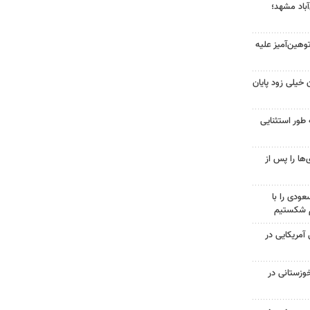
آباد مشهد؛
هین‌آمیز علیه
 خیلی زود پایان
 طور استثنایی
ها را پس از
ودی را با
م شکستیم
 از ۷۰۰ نظامی آمریکایی در
وزستانی در