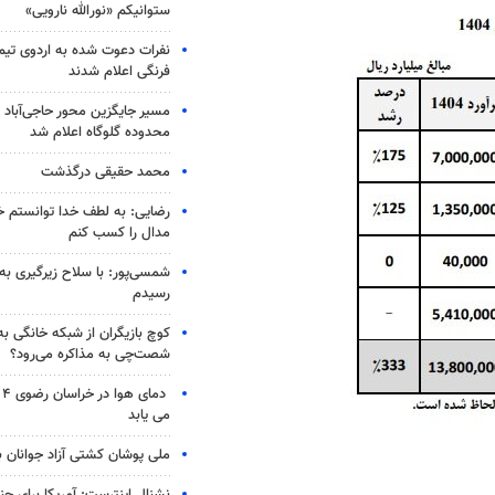
ستوانیکم «نورالله نارویی»
نفرات دعوت شده به اردوی تی
فرنگی اعلام شدند
مسیر جایگزین محور حاجی‌آباد 
محدوده گلوگاه اعلام شد
محمد حقیقی درگذشت
رضایی: به لطف خدا توانستم خ
مدال را کسب کنم
شمسی‌پور: با سلاح زیرگیری به
رسیدم
کوچ بازیگران از شبکه خانگی ب
شصت‌چی به مذاکره می‌رود؟
دم
می یابد
ملی پوشان کشتی آزاد جوانان 
نشنال اینترست: آمریکا برای جن