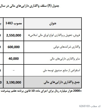
کد مطلب
6265103