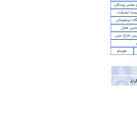
معتبر پزشکان
مت ایمپلنت
اه تیزهوشان
شین هتل
رین جراح بینی
مهرینو