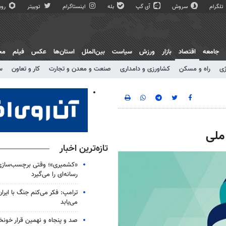
تلگرام
سروش
آی گپ
بله
اینستاگرام
توییتر
روبی
جامعه
اقتصاد
بازار
ورزش
سیاست
بین‌الملل
استان‌ها
عکس
فیلم
مج
ژی
راه و مسکن
کشاورزی و دامداری
صنعت و معدن و تجارت
کار و تعاون
س
تازه‌ترین اخبار
«کشمیری»؛ وقتی برچسب‌سازی
رسانه‌ای را می‌گیرد
ترامپ: فکر می‌کنم جنگ با ایران
می‌یابد
صد و پنجاه و نهمین قرار خون