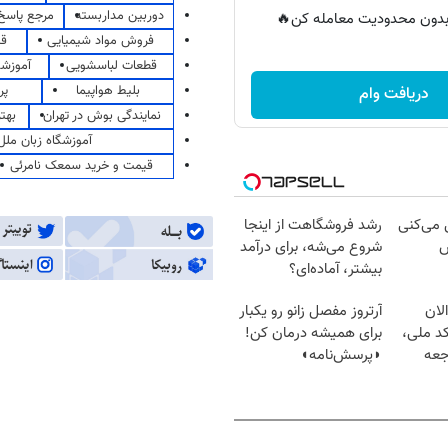
دوربین مداربسته
مرجع پاسخ 
ر بدون محدودیت معامله کن🔥
فروش مواد شیمیایی
قی
قطعات لباسشویی
آموزشگ
بلیط هواپیما
پر
دریافت وام
نمایندگی بوش در تهران
بهت
آموزشگاه زبان ملل
قیمت و خرید سمعک نامرئی
ل می‌کنی
رشد فروشگاهت از اینجا
ش
شروع می‌شه، برای درآمد
بیشتر، آماده‌ای؟
لان
آرتروز مفصل زانو رو یکبار
کد ملی،
برای همیشه درمان کن!
جعه
◗پرسش‌نامه◖