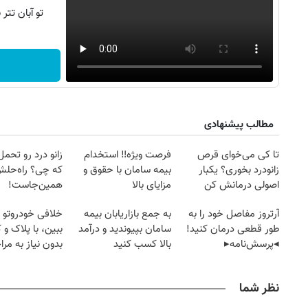
تو آبان تت
مطالب پیشنهادی
تا کی می‌خوای قرص
فرصت ویژه‼️ استخدام
زانو درد رو تحم
زانودرد بخوری؟ یکبار
بیمه سامان با حقوق و
که چی؟ راه‌حل
اصولی درمانش کن
مزایای بالا
همین‌جاست!
آرتروز مفاصل خود را به
به جمع بازاریابان بیمه
خلافی خودروتو ا
طور قطعی درمان کنید!
سامان بپیوندید و درآمد
ببین، با پلاک و 
◂پرسش‌نامه▸
بالا کسب کنید
بدون نیاز به مرا
حضوری
نظر شما