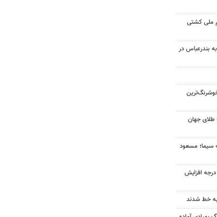
م ملی کشتی
به بندرعباس در
وشرنگ‌ترین
 طلای جهان
ه سیما؛ مسعود
ای هوا در خراسان رضوی ۴ درجه افزایش
به خط شدند
گ پهپادی آماده