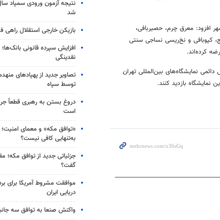
شد
هر افزود: معرق چرم، حصیربافی،
بازیکن خارجی استقلال راهی فو
ج،
کپوبافی
و نخ‌ریسی نساجی سنتی
افزایش سپرده قانونی بانک‌ها؛ ت
ه کرده‌اند.
نقدینگی
یشگاه ملی صنایع‌دستی از ۲۳ تا ۲۶ آبان در محل دائمی نمایشگاه‌های بین‌المللی تهران
تصاویر جدید از پهپادهای منهدم
توسط سپاه
دروغ بستن به رهبری قطعاً جرم
است
«توافق مکه» و معمای امنیت؛ چ
به‌تنهایی کافی نیست؟
جزئیاتی جدید از توافق مکه؛ مق
گفت؟
موافقت مشروط آمریکا برای بر
دریایی ایران
واکنش صنعا به توافق سه جانب