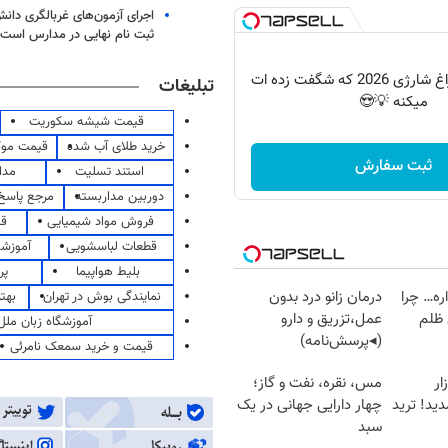
اجرای آزمون‌های غربالگری دان
ثبت نام نهایی در مدارس است
پرکاربردترین چراغ شارژی 2026 که شگفت زده ات
تبلیغات
میکنه 💡😍
قیمت شیشه سکوریت
خرید طلای آب شده
قیمت مو
ثبت سفارش
استند تسلیت
مدا
دوربین مداربسته
مرجع پاسخ 
فروش مواد شیمیایی
قی
قطعات لباسشویی
آموزشگ
بلیط هواپیما
پر
اره… چرا
درمان زانو درد بدون
نمایندگی بوش در تهران
بهت
 ظلم
عمل،تزریق و دارو
آموزشگاه زبان ملل
(◂پرسش‌نامه)
قیمت و خرید سمعک نامرئی
ار
مس، نقره، نفت و گاز؛
د! ترید
چهار دارایی جهانی در یک
سبد