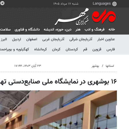
شنبه ۱۷ مرداد ۱۴۰۵
خانه
فرهنگ و ادب
هنر
دين، حوزه، انديشه
دانشگاه و فناوری
سلامت
عناوین اخبار
آذربایجان شرقی
آذربایجان غربی
اصفهان
اردبیل
البرز
فارس
قزوین
قم
کردستان
کرمان
کرمانشاه
کهگیلویه و بویراحمد
استانها
بوشهر
۲۳ آبان ۱۴۰۳، ۱۷:۴۴
۱۶ بوشهری در نمایشگاه ملی صنایع‌دستی تهران حضور دارند