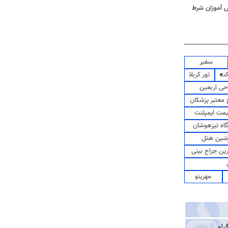
ش آموزان شرط
سفیر
کت
تور کربلا
حی اربعین
معتبر پزشکان
مت ایمپلنت
اه تیزهوشان
شین هتل
رین جراح بینی
مهرینو