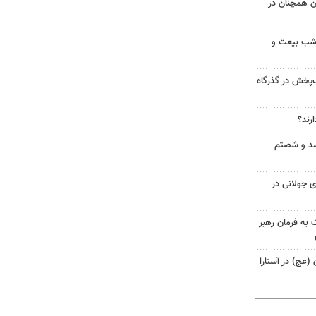
ن همچنان در
وم حماسه شبانه تبریز؛ ۱۶۰ شب بیعت و
ب‌پخش در گذرگاه
ارند؟
د و شصتم
 جولانی در
 به فرمان رهبر
 (عج) در آستارا