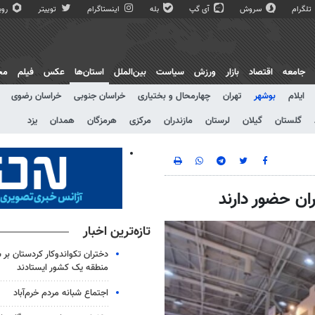
تلگرام
سروش
آی گپ
بله
اینستاگرام
توییتر
روبی
جامعه
اقتصاد
بازار
ورزش
سیاست
بین‌الملل
استان‌ها
عکس
فیلم
مج
ایلام
بوشهر
تهران
چهارمحال و بختیاری
خراسان جنوبی
خراسان رضوی
گلستان
گیلان
لرستان
مازندران
مرکزی
هرمزگان
همدان
یزد
تازه‌ترین اخبار
دختران تکواندوکار کردستان ب
منطقه یک کشور ایستادند
اجتماع شبانه مردم خرم‌آباد