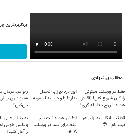
مطالب پیشنهادی
فقط در ورسلند میتونی
این درد نیاز به تحمل
زانو درد درمان د
رایگان شروع کنی! 50تتر
نداره❗ زانو درد منظورمونه
هنوز داری بهش
هدیه شروع معامله گری!
می‌کنی؟
🔥💰
50 تتر رایگان به ازای هر
50 تتر هدیه ثبت نام
به دنیای عالی باز
ثبت نام ! 😎
فقط برای شما در ورسلند
والکس خوش آمدی
💰🔥
را آغاز کنید!