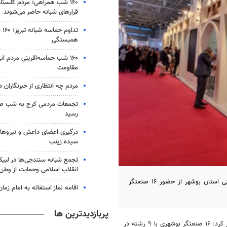
۱۶۰ شب همراهی؛ مردم گلستا
قرارهای شبانه حاضر می‌شوند
تدا
همبستگی
۱۶۰ شب حماسه‌آفرینی مردم آ
مقاومت
مردم چه انتظاری از خبرنگاران د
تجمعات مردمی کرج به شب ص
رسید
درگیری اعضای داعش و نیروهای
سیده زینب
تجمع شبانه سنندجی‌ها در لبیک
انقلاب اسلامی وحمایت از وطن
بوشهر- معاون صنایع‌دستی اداره‌کل میراث‌فرهنگی، گردشگری و صنایع‌دستی استان بوشهر از حضور ۱۶ صنعتگر
اقامه نماز استغاثه به امام زمان
پربازدیدترین ها
بعد از ظهر چهارشنبه در جمع خبرنگاران اظهار کرد: ۱۶ صنعتگر بوشهری با ۹ رشته در