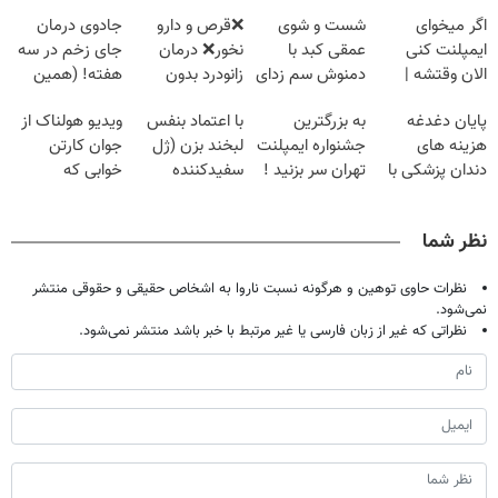
اگر میخوای
شست و شوی
❌قرص‌ و دارو
جادوی درمان
ایمپلنت کنی
عمقی کبد با
نخور❌ درمان
جای زخم در سه
الان وقتشه |
دمنوش سم زدای
زانودرد بدون
هفته! (همین
فقط با ۲۵
گیاهی
قرص
حالا رایگان
پایان دغدغه
به بزرگترین
با اعتماد بنفس
ویدیو هولناک از
میلیون تومان!!!
صحبت کنید)
هزینه های
جشنواره ایمپلنت
لبخند بزن (ژل
جوان کارتن
دندان پزشکی با
تهران سر بزنید !
سفیدکننده
خوابی که
پک سفید کننده
| فقط ۲۵
دندان40%تخفیف)
میلیاردر شد.
خانگی
میلیون !
آموزش رایگان
نظر شما
نظرات حاوی توهین و هرگونه نسبت ناروا به اشخاص حقیقی و حقوقی منتشر
نمی‌شود.
نظراتی که غیر از زبان فارسی یا غیر مرتبط با خبر باشد منتشر نمی‌شود.