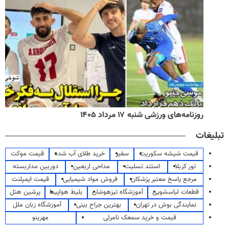
روزنامه‌های ورزشی شنبه ۱۷ مرداد ۱۴۰۵
تبلیغات
قیمت شیشه سکوریت
سفیر
خرید طلای آب شده
قیمت موکت
تور کربلا
استند تسلیت
مداحی اربعین
دوربین مداربسته
مرجع پاسخ معتبر پزشکان
فروش مواد شیمیایی
قیمت ایمپلنت
قطعات لباسشویی
آموزشگاه تیزهوشان
بلیط هواپیما
پرشین هتل
نمایندگی بوش در تهران
بهترین جراح بینی
آموزشگاه زبان ملل
قیمت و خرید سمعک نامرئی
مهرینو