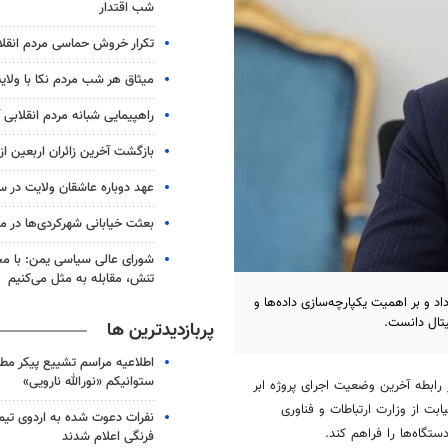
شب اقتدار
تکرار خروش حماسی مردم انقلا
میثاق هر شب مردم نکا با ولای
راهپیمایی شبانه مردم انقلابی آ
بازگشت آخرین زائران اربعین ا
عهد دوباره عاشقان ولایت در س
بعثت خیابانی شهرکردی‌ها در موج 
شورای عالی سیاسی یمن: با مح
تنش، مقابله به مثل می‌کنیم
 و بر اهمیت یکپارچه‌سازی داده‌ها و
یتال دانست.
پربازدیدترین ها
اطلاعیه مراسم تشییع پیکر مط
ستوانیکم «نورالله نارویی»
رابطه آخرین وضعیت اجرای پروژه ابر
ت از وزارت ارتباطات و فناوری
نفرات دعوت شده به اردوی تی
تگاه‌ها را فراهم کند.
فرنگی اعلام شدند