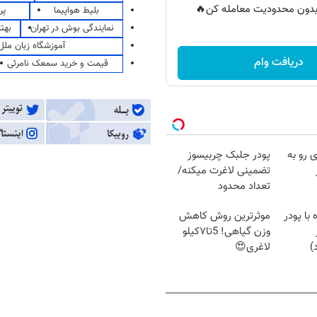
ر بدون محدودیت معامله کن🔥
بلیط هواپیما
پر
نمایندگی بوش در تهران
بهت
آموزشگاه زبان ملل
دریافت وام
قیمت و خرید سمعک نامرئی
 رو به
پودر جلبک چربیسوز
تضمینی لاغرت میکنه/
تعداد محدود
با پودر
موثرترین روش کاهش
وزن گیاهی! 5تا۷کیلو
)
لاغری😍