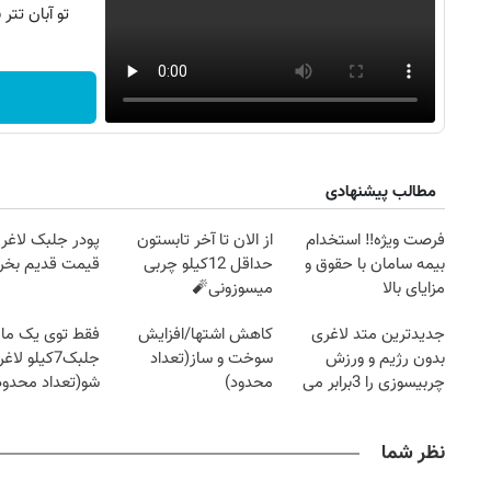
تو آبان تت
مطالب پیشنهادی
فرصت ویژه‼️ استخدام
از الان تا آخر تابستون
پودر جلبک لاغری
بیمه سامان با حقوق و
حداقل 12کیلو چربی
قیمت قدیم بخر
مزایای بالا
میسوزونی🧨
جدیدترین متد لاغری
کاهش اشتها/افزایش
فقط توی یک ماه 
بدون رژیم و ورزش
سوخت و ساز(تعداد
جلبک7کیلو لاغر
چربیسوزی را 3برابر می
محدود)
شو(تعداد محدود
کند
نظر شما