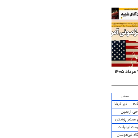
روزنامه‌های صبح چهارشنبه ۱۴ مرداد ۱۴۰۵
روزنا
سفیر
کت
تور کربلا
حی اربعین
معتبر پزشکان
مت ایمپلنت
اه تیزهوشان