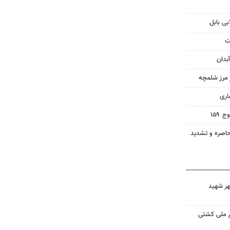
بی بابل
ت
بدان
ز مرز شلمچه
اری
۱۵۹
اصره و تشدید
هر شهید
م ملی کشتی