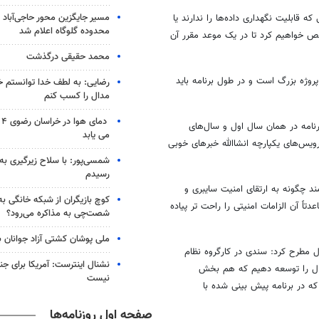
مسیر جایگزین محور حاجی‌آباد 
ستگاه‌هایی که قابلیت نگهداری داده‌ها را ندارند یا
محدوده گلوگاه اعلام شد
شخص خواهیم کرد تا در یک موعد مقرر آن
محمد حقیقی درگذشت
پروژه بزرگ است و در طول برنامه باید
رضایی: به لطف خدا توانستم خ
مدال را کسب کنم
دم
رنامه در همان سال اول و سال‌های
می یابد
رویس‌های یکپارچه انشاالله خبرهای خوبی
شمسی‌پور: با سلاح زیرگیری به
رسیدم
د چگونه به ارتقای امنیت سایبری و
کوچ بازیگران از شبکه خانگی ب
اً آن الزامات امنیتی را راحت تر پیاده
شصت‌چی به مذاکره می‌رود؟
ملی پوشان کشتی آزاد جوانان 
ال مطرح کرد: سندی در کارگروه نظام
نشنال اینترست: آمریکا برای جن
تال را توسعه دهیم که هم بخش
نیست
ه در برنامه پیش بینی شده با
صفحه اول روزنامه‌ها