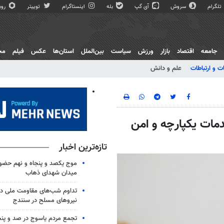
تلگرام
سروش
آی گپ
بله
اینستاگرام
توییتر
روبی
جامعه
اقتصاد
بازار
ورزش
سیاست
بین‌الملل
استان‌ها
عکس
فیلم
مج
ت و ارتباطات
علم و دانش
مات یکپارچه و امن
تازه‌ترین اخبار
موج یکصد و پنجاه و نهم حضو
میدان شهدای ذهاب
تداوم شب‌های مقاومت ملی در
نیروهای مسلح در سنندج
تجمع مردم یاسوج در صد و پنج