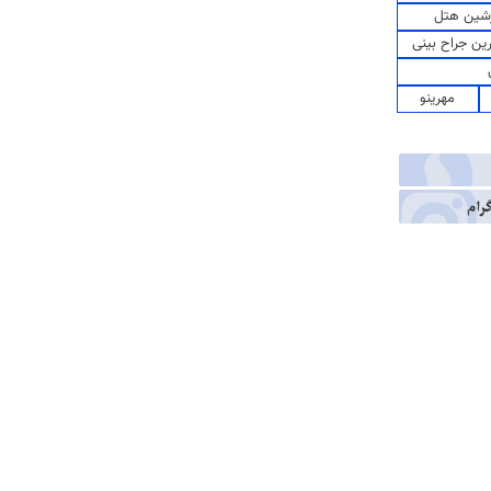
شین هتل
رین جراح بینی
مهرینو