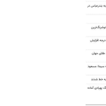
به بندرعباس در
وشرنگ‌ترین
ای هوا در خراسان رضوی ۴ درجه افزایش
 طلای جهان
ه سیما؛ مسعود
به خط شدند
گ پهپادی آماده