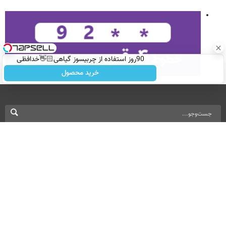
90روز استفاده از چربیسوز گیاهی👋🏻خدافظی
همیشگی با چاقی!خرید با تخفیف
خرید محصول
نسخه دسکتاپ