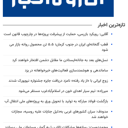
تازه‌ترین اخبار
آقایی: رویکرد بازرسی، حمایت از پیشرفت پروژه‌ها در چارچوب قانون است
قطب گلخانه‌ای ایران در جنوب کرمان؛ ۵.۵ تن محصول روانه بازار می
شود
نسل‌های بعد به جانانه‌ایستادن ما مقابل دشمن افتخار خواهند کرد
ساماندهی و هوشمندسازی فعالیت‌های خیرخواهانه در یزد
زوج ایرانی با «از یاد رفته» نامزد دریافت جایزه جشنواره نیویورک شدند
میرزاده: تیم سیار اهدای خون در اسلام‌آبادغرب مستقر می‌شود
بازگشت فولاد مبارکه به تولید با تحویل ورق به پروژه‌های ملی انتقال آب
مدودف: سران کشورهای غربی به‌دلیل جنایات علیه روسیه، مجازات
خواهند شد
محمددوست: رسانه‌ها مشکلات تالاب را به گوش مسئولان ملی برسانند