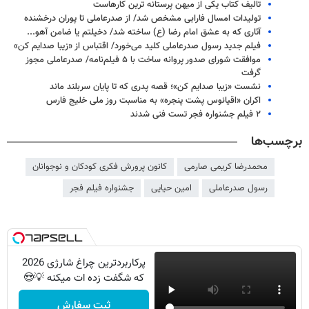
تالیف کتاب یکی از میهن پرستانه ترین کارهاست
تولیدات امسال فارابی مشخص شد/ از صدرعاملی تا پوران درخشنده
آثاری که به عشق امام رضا (ع) ساخته شد/ دخیلتم یا ضامن آهو...
فیلم جدید رسول صدرعاملی کلید می‌خورد/ اقتباس از «زیبا صدایم کن»
موافقت شورای صدور پروانه ساخت با ۵ فیلم‌نامه/ صدرعاملی مجوز
گرفت
نشست «زیبا صدایم کن»؛ قصه پدری که تا پایان سربلند ماند
اکران «اقیانوس پشت پنجره» به مناسبت روز ملی خلیج فارس
۲ فیلم جشنواره فجر تست فنی شدند
برچسب‌ها
محمدرضا کریمی صارمی
کانون پرورش فکری کودکان و نوجوانان
رسول صدرعاملی
امین حیایی
جشنواره فیلم فجر
پرکاربردترین چراغ شارژی 2026
که شگفت زده ات میکنه 💡😍
ثبت سفارش