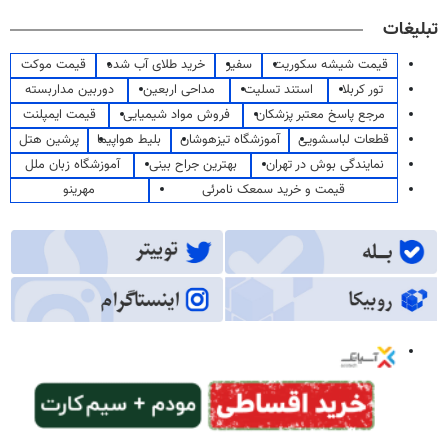
تبلیغات
قیمت شیشه سکوریت
سفیر
خرید طلای آب شده
قیمت موکت
تور کربلا
استند تسلیت
مداحی اربعین
دوربین مداربسته
مرجع پاسخ معتبر پزشکان
فروش مواد شیمیایی
قیمت ایمپلنت
قطعات لباسشویی
آموزشگاه تیزهوشان
بلیط هواپیما
پرشین هتل
نمایندگی بوش در تهران
بهترین جراح بینی
آموزشگاه زبان ملل
قیمت و خرید سمعک نامرئی
مهرینو