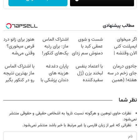
مطالب پیشنهادی
اگر میخوای
شست و شوی
اشتراک الماس
هنوز برای زانو درد
ایمپلنت کنی
عمقی کبد با
ماز: برای رتبه
قرص میخوری؟
الان وقتشه |
دمنوش سم زدای
یک‌های کنکور!
وقتی می‌شه
فقط با ۲۵
گیاهی
بدون عمل
جادوی درمان
با اعتماد بنفس
پایان دغدغه
با اشتراک الماس
میلیون تومان!!!
درمانش کرد؟؟؟؟
جای زخم در سه
لبخند بزن (ژل
هزینه های
ماز بهترین نتیجه
هفته! (همین
سفیدکننده
دندان پزشکی با
رو در کنکور بگیر
حالا رایگان
دندان40%تخفیف)
پک سفید کننده
صحبت کنید)
خانگی
نظر شما
نظرات حاوی توهین و هرگونه نسبت ناروا به اشخاص حقیقی و حقوقی منتشر
نمی‌شود.
نظراتی که غیر از زبان فارسی یا غیر مرتبط با خبر باشد منتشر نمی‌شود.