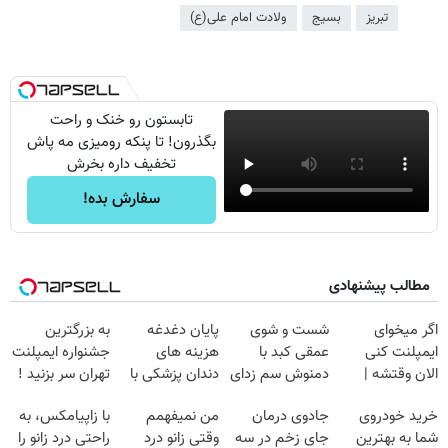
تبریز
بسیج
ولادت امام علی(ع)
تابستون رو خنک و راحت
بگذرون! تا پنکه رومیزی مه پاش
تخفیف داره بخرش
سفارش بده!
مطالب پیشنهادی
اگر میخوای
شست و شوی
پایان دغدغه
به بزرگترین
ایمپلنت کنی
عمقی کبد با
هزینه های
جشنواره ایمپلنت
الان وقتشه |
دمنوش سم زدای
دندان پزشکی با
تهران سر بزنید !
فقط با ۲۵
گیاهی
پک سفید کننده
| فقط ۲۵
خرید خودروی
جادوی درمان
من نمیفهمم
با زاپیامکس، به
میلیون تومان!!!
خانگی
میلیون !
شما به بهترین
جای زخم در سه
وقتی زانو درد
راحتی درد زانو را