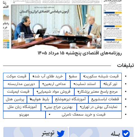
روزنامه‌های اقتصادی پنج‌شنبه ۱۵ مرداد ۱۴۰۵
تبلیغات
قیمت شیشه سکوریت
سفیر
خرید طلای آب شده
قیمت موکت
تور کربلا
استند تسلیت
مداحی اربعین
دوربین مداربسته
مرجع پاسخ معتبر پزشکان
فروش مواد شیمیایی
قیمت ایمپلنت
قطعات لباسشویی
آموزشگاه تیزهوشان
بلیط هواپیما
پرشین هتل
نمایندگی بوش در تهران
بهترین جراح بینی
آموزشگاه زبان ملل
قیمت و خرید سمعک نامرئی
مهرینو