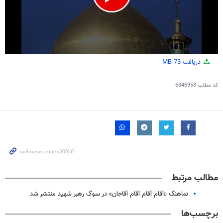
0
دریافت
73 MB
seconds
of
3
کد مطلب
6346953
minutes,
55
seconds
مطالب مرتبط
نماهنگ «آقام آقام آقام آقاجان» در سوگ رهبر شهید منتشر شد
برچسب‌ها