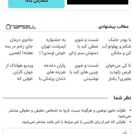
سفارش بده!
مطالب پیشنهادی
با پودر جلبک
شست و شوی
به جشنواره
جادوی درمان
شکم و پهلوتو آب
عمقی کبد با
ایمپلنت تهران
جای زخم در سه
کن و مانکن
دمنوش سم زدای
خوش اومدی! |
هفته! (همین
شو(تخفیف تا
گیاهی
فرصت محدوده!
حالا رایگان
تا کی می‌خوای
شست و شوی
پایان دغدغه
ویدیو هولناک از
امشب)
مشاوره رایگان
صحبت کنید)
قرص زانودرد
چربی های کبد با
هزینه های
جوان کارتن
بگیر!
بخوری؟ یکبار
نوشیدنی
دندان پزشکی با
خوابی که
اصولی درمانش
گیاهی(55%تخفیف)
پک سفید کننده
میلیاردر شد.
کن
خانگی
آموزش رایگان
نظر شما
نظرات حاوی توهین و هرگونه نسبت ناروا به اشخاص حقیقی و حقوقی منتشر
نمی‌شود.
نظراتی که غیر از زبان فارسی یا غیر مرتبط با خبر باشد منتشر نمی‌شود.