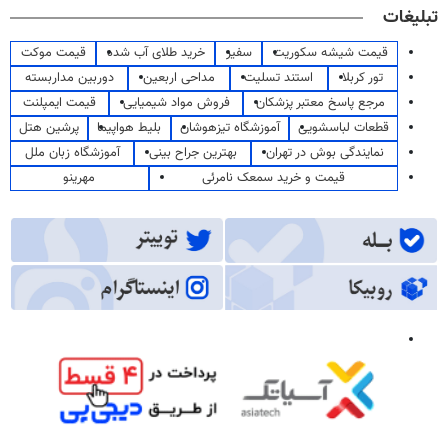
تبلیغات
قیمت شیشه سکوریت
سفیر
خرید طلای آب شده
قیمت موکت
تور کربلا
استند تسلیت
مداحی اربعین
دوربین مداربسته
مرجع پاسخ معتبر پزشکان
فروش مواد شیمیایی
قیمت ایمپلنت
قطعات لباسشویی
آموزشگاه تیزهوشان
بلیط هواپیما
پرشین هتل
نمایندگی بوش در تهران
بهترین جراح بینی
آموزشگاه زبان ملل
قیمت و خرید سمعک نامرئی
مهرینو