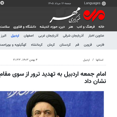
جمعه ۱۶ مرداد ۱۴۰۵
خانه
فرهنگ و ادب
هنر
دين، حوزه، انديشه
دانشگاه و فناوری
سلامت
عناوین اخبار
آذربایجان شرقی
آذربایجان غربی
اصفهان
اردبیل
البرز
فارس
قزوین
قم
کردستان
کرمان
کرمانشاه
کهگیلویه و بویراحمد
استانها
اردبیل
۴ بهمن ۱۴۰۳، ۲۱:۳۳
امام جمعه اردبیل به تهدید ترور از سوی مقام
نشان داد