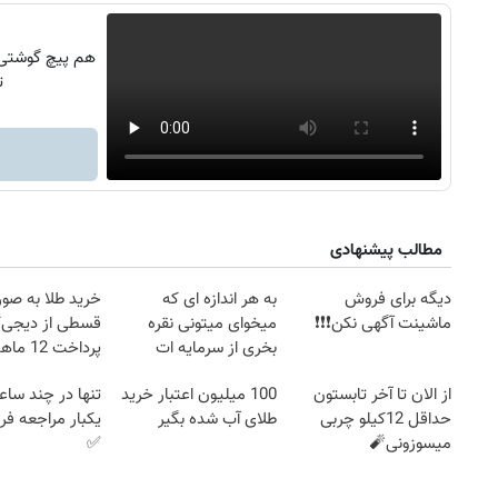
ت
مطالب پیشنهادی
دیگه برای فروش
به هر اندازه ای که
خرید طلا به صو
ماشینت آگهی نکن❗❗❗
میخوای میتونی نقره
قسطی از دیجی‌کا
بخری از سرمایه ات
پرداخت 12 ماهه )
محافظت کنی
از الان تا آخر تابستون
100 میلیون اعتبار خرید
تنها در چند ساع
حداقل 12کیلو چربی
طلای آب شده بگیر
یکبار مراجعه ف
۱۴
روزنامه‌های صبح پنج‌شنبه ۱۵ مرداد ۱۴۰۵
روزنام
میسوزونی🧨
✅