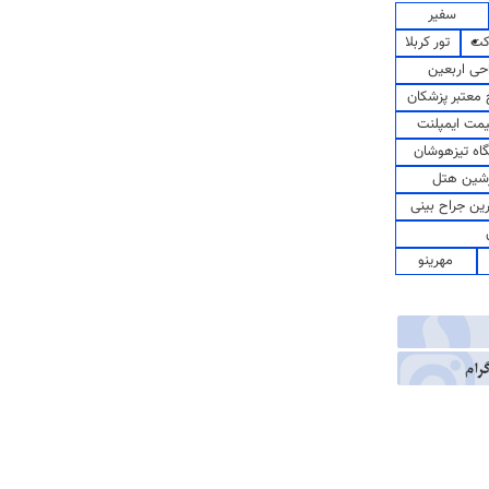
سفیر
کت
تور کربلا
حی اربعین
معتبر پزشکان
مت ایمپلنت
اه تیزهوشان
شین هتل
رین جراح بینی
مهرینو