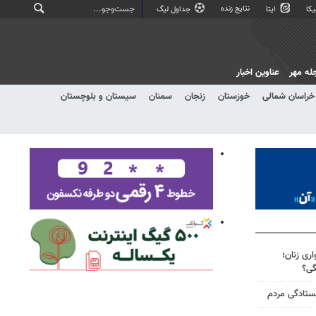
نتایج زنده
کا
ایتا
جداول لیگ
له مهر
عناوین اخبار
خراسان شمالی
خوزستان
زنجان
سمنان
سیستان و بلوچستان
ری زنان؛
گی؟
یستادگی مردم