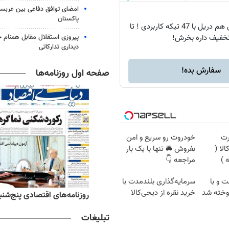
امضای توافق دفاعی بین عربستا
پاکستان
هم پیچ گوشتی هم دریل با 47 تیکه کاربردی ! تا
خفیف داره بخرش!
پیروزی استقلال مقابل همنام خ
دیداری تدارکاتی
سفارش بده!
صفحه اول روزنامه‌ها
رت
خودروت رو سریع و امن
لا (
بفروش 🚘 تنها با یک بار
مراجعه 👇
ت و با
سرمایه‌گذاری بلندمدت با
روخته شد
خرید نقره از دیجی‌کالا
ه‌های ورزشی پنج‌شنبه ۱۵ مرداد ۱۴۰۵
روزنامه‌های اقتصادی پنج‌شنبه ۱۵ مرداد ۰۵
تبلیغات