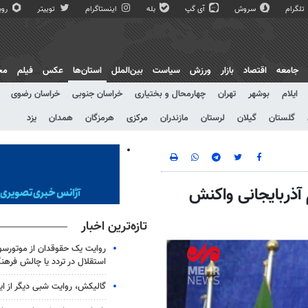
تلگرام
سروش
آی گپ
بله
اینستاگرام
توییتر
روبی
جامعه
اقتصاد
بازار
ورزش
سیاست
بین‌الملل
استان‌ها
عکس
فیلم
مج
ایلام
بوشهر
تهران
چهارمحال و بختیاری
خراسان جنوبی
خراسان رضوی
گلستان
گیلان
لرستان
مازندران
مرکزی
هرمزگان
همدان
یزد
 آذربایجانی واکنش
تازه‌ترین اخبار
روایت یک حقوقدان از موتورسوا
استقلال در تردد یا چالش فرهن
گالیکش، روایت شبی دیگر از ا