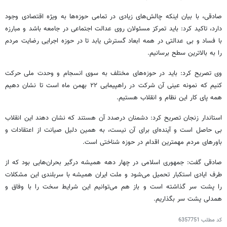
صادقی، با بیان اینکه چالش‌های زیادی در تمامی حوزه‌ها به ویژه اقتصادی وجود
دارد، تاکید کرد: باید تمرکز مسئولان روی عدالت اجتماعی در جامعه باشد و مبارزه
با فساد و بی عدالتی در همه ابعاد گسترش یابد تا در حوزه اجرایی رضایت مردم
را به بالاترین سطح برسانیم.
وی تصریح کرد: باید در حوزه‌های مختلف به سوی انسجام و وحدت ملی حرکت
کنیم که نمونه عینی آن شرکت در راهپیمایی ۲۲ بهمن ماه است تا نشان دهیم
همه پای کار این نظام و انقلاب هستیم.
استاندار زنجان تصریح کرد: دشمنان درصدد آن هستند که نشان دهند این انقلاب
بی حاصل است و آینده‌ای برای آن نیست، به همین دلیل صیانت از اعتقادات و
باورهای مردم مهمترین اقدام در حوزه شناختی است.
صادقی گفت: جمهوری اسلامی در چهار دهه همیشه درگیر بحران‌هایی بود که از
طرف ایادی استکبار تحمیل می‌شود و ملت ایران همیشه با سربلندی این مشکلات
را پشت سر گذاشته است و باز هم می‌توانیم این شرایط سخت را با وفاق و
همدلی پشت سر بگذاریم.
کد مطلب
6357751