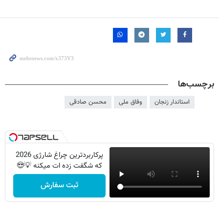
برچسب‌ها
استاندار زنجان
وفاق ملی
محسن صادقی
پرکاربردترین چراغ شارژی 2026
که شگفت زده ات میکنه 💡😍
ثبت سفارش