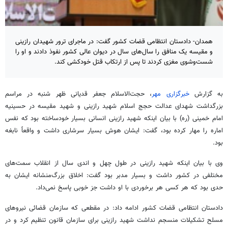
همدان- دادستان انتظامی قضات کشور گفت: در ماجرای ترور شهیدان رازینی
و مقیسه یک منافق را سال‌های سال در دیوان عالی کشور نفوذ دادند و او را
شست‌وشوی مغزی کردند تا پس از ارتکاب قتل خودکشی کند.
به گزارش
خبرگزاری مهر
، حجت‌الاسلام جعفر قدیانی ظهر شنبه در مراسم
بزرگداشت شهدای عدالت حجج اسلام شهید
رازینی
و شهید مقیسه در حسینیه
امام خمینی (ره) با بیان اینکه شهید
رازینی
انسانی بسیار خودساخته بود که نفس
اماره
را مهار کرده بود، گفت: ایشان هوش بسیار سرشاری داشت و واقعاً نابغه
بود.
وی با بیان اینکه شهید
رازینی
در طول چهل و
اندی
سال از انقلاب سمت‌های
مختلفی در کشور داشت و بسیار مدبر بود گفت: اخلاق بزرگ‌منشانه ایشان به
حدی بود که هر کسی هر برخوردی با او داشت جز خوبی پاسخ نمی‌داد.
دادستان انتظامی قضات کشور ادامه داد: در مقطعی که سازمان قضائی نیروهای
مسلح تشکیلات منسجم نداشت شهید
رازینی
برای سازمان قانون تنظیم کرد و در