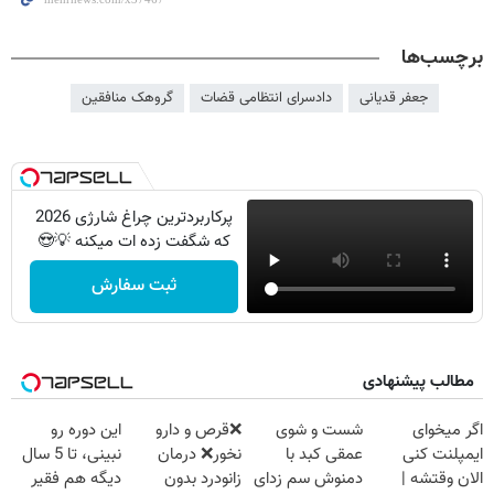
برچسب‌ها
جعفر قدیانی
دادسرای انتظامی قضات
گروهک منافقین
پرکاربردترین چراغ شارژی 2026
که شگفت زده ات میکنه 💡😍
ثبت سفارش
مطالب پیشنهادی
اگر میخوای
شست و شوی
❌قرص‌ و دارو
این دوره رو
ایمپلنت کنی
عمقی کبد با
نخور❌ درمان
نبینی، تا 5 سال
الان وقتشه |
دمنوش سم زدای
زانودرد بدون
دیگه هم فقیر