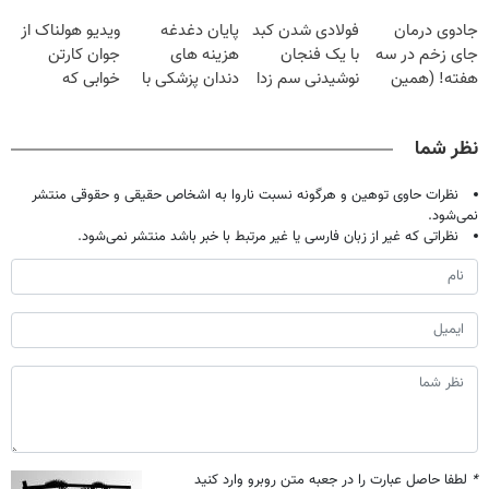
فقط با ۲۵
گیاهی
قرص
می‌مونی! همین
جادوی درمان
فولادی شدن کبد
پایان دغدغه
ویدیو هولناک از
میلیون تومان!!!
الان ثبت نام کن
جای زخم در سه
با یک فنجان
هزینه های
جوان کارتن
هفته! (همین
نوشیدنی سم زدا
دندان پزشکی با
خوابی که
حالا رایگان
پک سفید کننده
میلیاردر شد.
صحبت کنید)
خانگی
آموزش رایگان
نظر شما
نظرات حاوی توهین و هرگونه نسبت ناروا به اشخاص حقیقی و حقوقی منتشر
نمی‌شود.
نظراتی که غیر از زبان فارسی یا غیر مرتبط با خبر باشد منتشر نمی‌شود.
*
لطفا حاصل عبارت را در جعبه متن روبرو وارد کنید