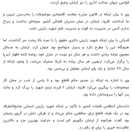
قوانین دیوان عدالت اداری را نیز ایشان وضع کردند.
وی با بیان اینکه در قانون مبارزه مفاسد اقتصادی موضوعات را به‌درستی تبیین و
جا انداختند افزود: ایشان در میان مدیران قضائی کشور نمونه‌ای نداشت و سراغ
ندارم کسی در مدیریت به قوت و مدیریت علم شهید
رازینی
باشد.
قدیانی با بیان اینکه شهید
رازینی
دکتری حقوق را با نمره بالا پشت سر گذاشت، اما
هیچگاه این را مطرح نکرد و بسیار متواضع بود عنوان کرد: ایشان به مسائل
معنوی توجه زیادی داشت و هر سال دو نوبت در منزل خود روضه ائمه اطهار (س)
را برگزار می‌کرد؛ اربعین هر سال پیاده به کربلا مشرف می‌شد، با وجود اینکه از
سال ۷۷ جانباز و یک پای ایشان معلول و بی‌حس بود.
وی با اشاره به اینکه در صدور حکم قاطع بود و تا پاسی از شب در محل کار
موضوعات را پیگیری می‌کرد افزود: ایشان ۶ فرزند یتیم شهید را بزرگ کرد و مانند
پدر آنها را سروسامان داده بود.
دادستان انتظامی قضات کشور با تأکید بر اینکه شهید
رازینی
انسانی جامع‌الاطراف
بود در یک طرف قاطع برای منافقین حکم می‌داد و از طرفی دلش در
گروی
یتیمان
بود گفت:
هرآنچه
از ایشان بگوییم کم است و خداوند بهترین مزد و بالاترین
عاقبت‌به خیری را برای او رقم زد.