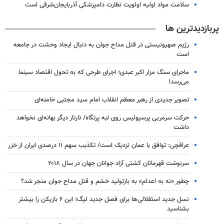
سلامت مواد اولیه اولویت نظارت دامپزشکی آذربایجان‌شرقی است
پربازدیدترین ها
رژیم صهیونیستی در قتل مداح جوان به دنبال ایجاد وحشت در جامعه
است
ماجرای سنگ مزار اکبر عبدی؛ اجرای طرحی که به تحول اقتصاد سینما
می‌رسد!
تصویر جدیدی از رهبر معظم انقلاب امام سید مجتبی خامنه‌ای
حرکت سرمربی پرسپولیس روی لبه پرتگاه/ تارتار دیگر بهانه‌ای نخواهد
داشت
عراقچی: توافق با عمان نزدیک است/ تکذیب سهم ۱۱ درصدی ایران از خزر
سرنوشت قهرمانان کشتی آزاد جوانان جهان در سال ۲۰۱۸
چطور «نه به اعدام» به بازتولید خشم و قتل مداح جوان منجر شد؟
نسل جدید استقلالی‌ها برای فصل جدید لیگ؛ این ۶ بازیکن را بیشتر
بشناسید