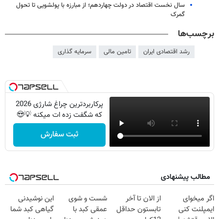
سال نخست اقتصاد در دولت چهاردهم؛ از مبارزه با پولشویی تا تحول
گمرک
برچسب‌ها
رشد اقتصادی ایران
تامین مالی
سرمایه گذاری
پرکاربردترین چراغ شارژی 2026
که شگفت زده ات میکنه 💡😍
ثبت سفارش
مطالب پیشنهادی
اگر میخوای
از الان تا آخر
شست و شوی
این نوشیدنی
ایمپلنت کنی
تابستون حداقل
عمقی کبد با
گیاهی کبد شما