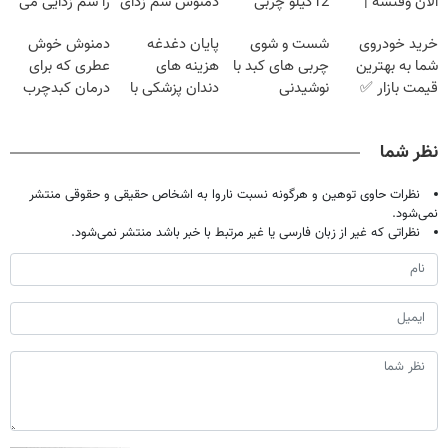
الان وقتشه |
12کیلو چربی
دمنوش سم زدای
را سم زدایی می
فقط با ۲۵
میسوزونی🧨
گیاهی
کند (با ضمانت
خرید خودروی
شست و شوی
پایان دغدغه
دمنوش خوش
میلیون تومان!!!
مرجوعی)
شما به بهترین
چربی های کبد با
هزینه های
عطری که برای
قیمت بازار ✅
نوشیدنی
دندان پزشکی با
درمان کبدچرب
گیاهی(55%تخفیف)
پک سفید کننده
معجزه میکنه
خانگی
نظر شما
نظرات حاوی توهین و هرگونه نسبت ناروا به اشخاص حقیقی و حقوقی منتشر
نمی‌شود.
نظراتی که غیر از زبان فارسی یا غیر مرتبط با خبر باشد منتشر نمی‌شود.