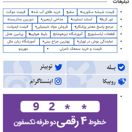
تبلیغات
قیمت شیشه سکوریت
سفیر
خرید طلای آب شده
قیمت موکت
تور کربلا
استند تسلیت
مداحی اربعین
دوربین مداربسته
مرجع پاسخ معتبر پزشکان
فروش مواد شیمیایی
قیمت ایمپلنت
قطعات لباسشویی
آموزشگاه تیزهوشان
بلیط هواپیما
پرشین هتل
نمایندگی بوش در تهران
بهترین جراح بینی
آموزشگاه زبان ملل
قیمت و خرید سمعک نامرئی
مهرینو