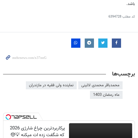
باشد.
کد مطلب
6394728
برچسب‌ها
محمدباقر محمدی لائینی
نماینده ولی فقیه در مازندران
ماه رمضان 1403
پرکاربردترین چراغ شارژی 2026
که شگفت زده ات میکنه 💡😍