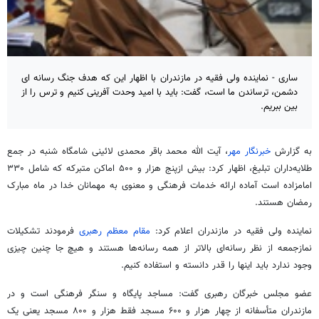
ساری - نماینده ولی فقیه در مازندران با اظهار این که هدف جنگ رسانه ای
دشمن، ترساندن ما است، گفت: باید با امید وحدت آفرینی کنیم و ترس را از
بین ببریم.
به گزارش
خبرنگار مهر
، آیت الله محمد باقر محمدی
لائینی
شامگاه شنبه در جمع
طلایه‌داران تبلیغ، اظهار کرد: بیش
ازپنج
هزار و ۵۰۰ اماکن متبرکه که شامل ۳۳۰
امامزاده است آماده ارائه خدمات فرهنگی و معنوی به مهمانان خدا در ماه مبارک
رمضان هستند.
نماینده ولی فقیه در مازندران اعلام کرد:
مقام معظم رهبری
فرمودند تشکیلات
نمازجمعه از نظر رسانه‌ای بالاتر از همه رسانه‌ها هستند و هیچ جا چنین چیزی
وجود ندارد باید اینها را قدر دانسته و استفاده کنیم.
عضو مجلس خبرگان رهبری گفت: مساجد پایگاه و سنگر فرهنگی است و در
مازندران متأسفانه از چهار هزار و ۶۰۰ مسجد فقط هزار و ۸۰۰ مسجد یعنی یک