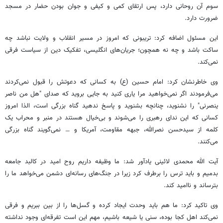
سوم آن روحانی دارد، پس ارتقای کمی و کیفی و جوان بودن حضار در مسجد
ضرورت دارد.
این مسئول اضافه کرد: تریبونی که امروز در مسیر انقلاب و ولایت نباشد چه
ساکت باشد و چه نه همچون؛ جریان‌های انگلیسی، تفکیک دین از سیاست فرقی
نمی‌کند.
وی خاطرنشان کرد: امام حسین (
ع)
به کسانی که دعوتش را قبول نمی‌کردند
می‌فرمودند اگر نمی‌خواهید مرا یاری کنید به جایی بروید که صدای "هل من ناصر
ینصرنی
" را نشنوید، چنانچه بشنوید و پاسخ ندهید گناه بزرگی است،
الذا
امروز
کسانی که این ندای رهبری را می‌شوند و بی‌خیال هستند در منبر و محراب یک
کلمه از سیدحسن نصرالله، جبهه مقاومت، آمریکا و … نمی‌گویند گناه بزرگی
می‌کنند.
آیت الله محمدی
لائینی
یادآور شد: ما وظیفه داریم روح امید در کالبد جامعه
بدمیم و باید ترس را برطرف کرد زیرا در جنگ‌های رسانه‌ای دشمن می‌خواهد ما را
بترساند و ناامید کند.
وی تاکید کرد: ما هم باید وحدت ایجاد کرده و گسل‌ها را از بین ببریم و فرقی
نمی‌کند اهل کجا بوده، سنی یا شیعه باشیم، مهم این است تفرقه‌ای وجود نداشته