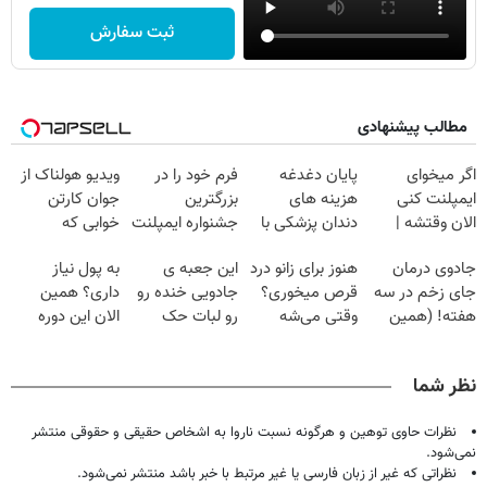
ثبت سفارش
مطالب پیشنهادی
اگر میخوای
پایان دغدغه
فرم خود را در
ویدیو هولناک از
ایمپلنت کنی
هزینه های
بزرگترین
جوان کارتن
الان وقتشه |
دندان پزشکی با
جشنواره ایمپلنت
خوابی که
فقط با ۲۵
پک سفید کننده
تهران پر کنید ! |
میلیاردر شد.
جادوی درمان
هنوز برای زانو درد
این جعبه ی
به پول نیاز
میلیون تومان!!!
خانگی
فقط ۲۵ میلیون
آموزش رایگان
جای زخم در سه
قرص میخوری؟
جادویی خنده رو
داری؟ همین
هفته! (همین
وقتی می‌شه
رو لبات حک
الان این دوره
حالا رایگان
بدون عمل
میکنه
رایگان رو شرکت
صحبت کنید)
درمانش کرد؟؟؟؟
خرید40%تخفیف
کن تا دیر نشده!
نظر شما
نظرات حاوی توهین و هرگونه نسبت ناروا به اشخاص حقیقی و حقوقی منتشر
نمی‌شود.
نظراتی که غیر از زبان فارسی یا غیر مرتبط با خبر باشد منتشر نمی‌شود.