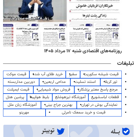
روزنامه‌های اقتصادی شنبه ۱۷ مرداد ۱۴۰۵
تبلیغات
قیمت شیشه سکوریت
سفیر
خرید طلای آب شده
قیمت موکت
تور کربلا
استند تسلیت
مداحی اربعین
دوربین مداربسته
مرجع پاسخ معتبر پزشکان
فروش مواد شیمیایی
قیمت ایمپلنت
قطعات لباسشویی
آموزشگاه تیزهوشان
بلیط هواپیما
پرشین هتل
نمایندگی بوش در تهران
بهترین جراح بینی
آموزشگاه زبان ملل
قیمت و خرید سمعک نامرئی
مهرینو