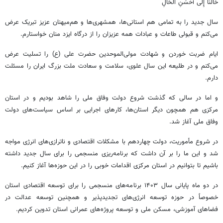
حَالَنَا
إِلَی
أَحْسَنِ
الْحَالِ
سال جدید را به تمامی هم استانی‌ها، همشهری‌ها و هم‌میهنان عزیز تبریک عرض
می‌کنم و قبولی طاعات و عبادات همه عزیزان را از درگاه ایزد منان خواستارم.
ایام ضربت خوردن و شهادت مولی‌الموحدین حضرت علی (
ع)
را تسلیت عرض
می‌کنم و در طلیعه این سال علوی، سلامت و سعادت ملت بزرگ ایران را مسئلت
دارم.
و اما در سالی که گذشت شروع دولت وفاق ملی را شاهد بودیم و در استان
مرکزی هم همچون دیگر استان‌ها، کارهای اجرایی بر اساس سیاست‌های دولت
وفاق ملی آغاز شد.
در شروع مأموریت، دولت چهاردهم با مشکلات اقتصادی و ناترازی‌های انرژی مواجه
شد و این ما را بر آن داشت که برنامه‌ریزی منسجمی را برای سال جدید داشته
باشیم تا بتوانیم در استان مرکزی اقدامات خوبی را در این حوزه‌ها آغاز کنیم.
در دو ماه پایانی سال ۱۴۰۳ برنامه‌های منسجمی را برای توسعه اقتصادی استان
خصوصاً در حوزه توسعه انرژی‌های
تجدیدپذیر
و همچنین توسعه عدالت در
فضاهای آموزشی، مسکن ملی و توسعه پروژه‌های عمرانی استان تدوین کردیم.