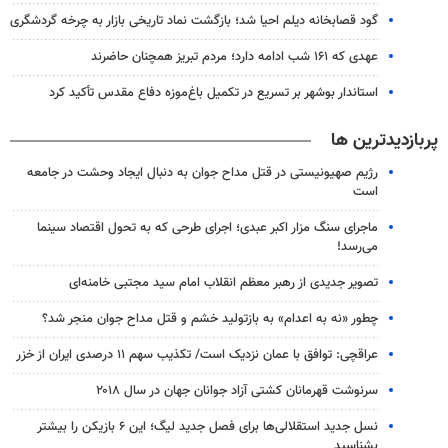
گود قصابخانه دیلم احیا شد؛ بازگشت نماد تاریخی بازار به چرخه گردشگری
عهدی که ۱۶۱ شب ادامه دارد؛ مردم تبریز همچنان حاضرند
استاندار بوشهر بر تسریع در تکمیل باغ‌موزه دفاع مقدس تأکید کرد
پربازدیدترین ها
رژیم صهیونیستی در قتل مداح جوان به دنبال ایجاد وحشت در جامعه
است
ماجرای سنگ مزار اکبر عبدی؛ اجرای طرحی که به تحول اقتصاد سینما
می‌رسد!
تصویر جدیدی از رهبر معظم انقلاب امام سید مجتبی خامنه‌ای
چطور «نه به اعدام» به بازتولید خشم و قتل مداح جوان منجر شد؟
عراقچی: توافق با عمان نزدیک است/ تکذیب سهم ۱۱ درصدی ایران از خزر
سرنوشت قهرمانان کشتی آزاد جوانان جهان در سال ۲۰۱۸
نسل جدید استقلالی‌ها برای فصل جدید لیگ؛ این ۶ بازیکن را بیشتر
بشناسید