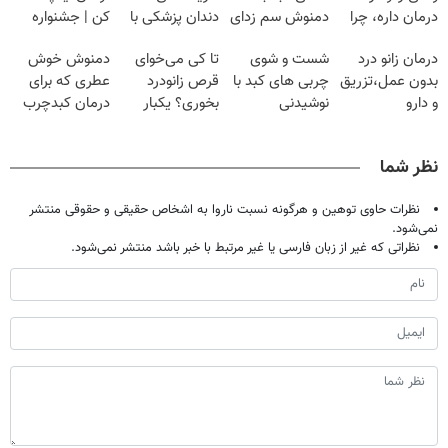
درمان داره، چرا
دمنوش سم زدای
دندان پزشکی با
کن | جشنواره
دردش رو داری
گیاهی
پک سفید کننده
تموم نشه !!!
درمان زانو درد
شست و شوی
تا کی می‌خوای
دمنوش خوش
تحمل میکنی؟❗
خانگی
بدون عمل،تزریق
چربی های کبد با
قرص زانودرد
عطری که برای
و دارو
نوشیدنی
بخوری؟ یکبار
درمان کبدچرب
(◂پرسش‌نامه)
گیاهی(55%تخفیف)
اصولی درمانش
معجزه میکنه
کن
نظر شما
نظرات حاوی توهین و هرگونه نسبت ناروا به اشخاص حقیقی و حقوقی منتشر
نمی‌شود.
نظراتی که غیر از زبان فارسی یا غیر مرتبط با خبر باشد منتشر نمی‌شود.