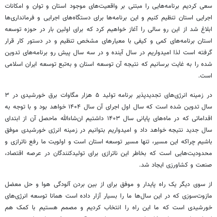
سعی کردیم برنامه‌هایی را مبتنی بر واقعیت‌های موجود استان و توان و امکانات
اجرایی استان تنظیم کنیم و این برنامه‌ها برای دستگاه‌های اجرایی و فرمانداری‌ها
ابلاغ شد از این رو سالی را آغاز خواهیم کرد که برای اولین بار در حوزه توسعه
استان برنامه‌های کمی و کیفی با معیارهای مشخص تنظیم و در دستور کار قرار
گرفته است لذا امیدواریم در سال آینده و در سه سال پیش رو برنامه‌های تدوین
شده را به غایت برسانیم که نتیجه آن توسعه استان و به‌تبع توسعه ایران اسلامی
است.
در زمینه انرژی‌های
تجدیدپذیر
برنامه تولید ۵ هزار مگاوات برق خورشیدی در ۳
سال تدوین شده است که سال اول اجرای آن سال ۱۴۰۴ خواهد بود و با توجه به
اقداماتی که در ماه‌های پایانی سال ۱۴۰۳ داشتیم ان‌شاءالله ماحصل آن از ابتدای
سال جدید نتیجه خواهد داد و امیدواریم بتوانیم در زمینه انرژی خورشیدی موفق
باشیم چراکه این مسیر، تنها مسیر توسعه استان است و اولویت ما رفع
ناترازی
و
محدودیت‌هایی است که بخاطر این
ناترازی
برای تولیدکنندگان در عرصه اقتصاد،
صنعت و کشاورزی ایجاد شد.
از سوی دیگر یک راه پایدار و موفق برای از بین بردن آلودگی هوا و حل معضل
مازوت‌سوزی که در این سال‌ها ما را بسیار آزار داده است همانا توسعه انرژی‌های
خورشیدی است که ما این راه را انتخاب کردیم و مصمم هستیم با کمک هم