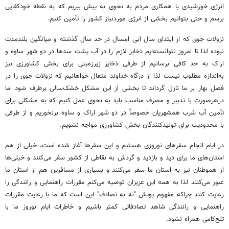
انرژی خورشیدی با همکاری مردم به نحوی به پیش ببریم که به نقطه خودکفایی
برسم و حتی بتوانیم بخشی از انرژی موردنیاز کشور را تأمین کنیم.
نزولات جوی که از ابتدای سال آبی امسال در حد سال گذشته و میانگین بلندمدت
نبوده لذا تا امروز نتوانسته‌ایم ذخایر لازم را در آب پشت سدها در دو شهر ساوه و
اراک به حد کافی برسانیم از طرفی ذخایر زیرزمینی برای بخش کشاورزی نیز
به‌اندازه مطلوب نیست لذا از درگاه خداوند متعال خواهانیم که نزولات جوی را در
فصل بهار بر ما نازل گرداند تا بخشی از این مشکل خشک‌سالی برطرف شود اما
درهرصورت با تدبیر و مصرف مناسب باید به نحوی عمل کنیم که به مشکلی برای
تأمین آب شرب همشهریان خصوصاً در دو شهر اراک و ساوه برنخوریم و از طرفی
با محدودیت برای تولیدکنندگان بخش کشاورزی مواجه نشویم.
در ایام انجام سفرهای نوروزی هستیم و این سفرها آغاز شده است، خیلی از هم
استان‌های ما برای دید و بازدید و گردش به نقاطی از کشور سفر می‌کنند و خیلی‌ها
از هموطنان نیز به استان ما سفر می‌کنند و بسیاری از مسافرین هم از استان ما
عبور می‌کنند لذا به همه این عزیزان توصیه می‌کنم مقررات راهنمایی و رانندگی را
رعایت کنند چراکه مفهوم پویش "نه به تصادف" این است که ما با رعایت مقررات
راهنمایی و رانندگی شاهد تصادفاتی کمتر باشیم و خاطرات ایام نوروز ما با
تلخ‌کامی همراه نشود.