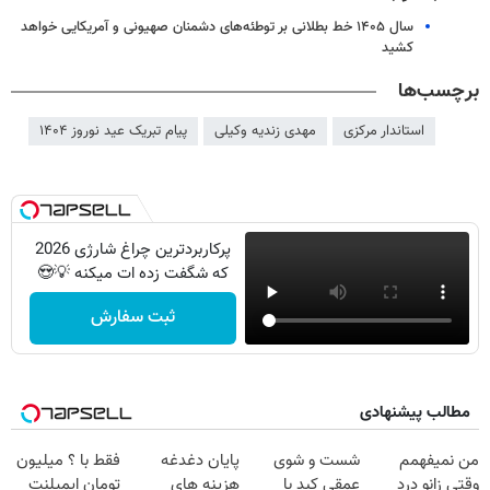
سال ۱۴۰۵ خط بطلانی بر توطئه‌های دشمنان صهیونی و آمریکایی خواهد
کشید
برچسب‌ها
استاندار مرکزی
مهدی زندیه وکیلی
پیام تبریک عید نوروز ۱۴۰۴
پرکاربردترین چراغ شارژی 2026
که شگفت زده ات میکنه 💡😍
ثبت سفارش
مطالب پیشنهادی
من نمیفهمم
شست و شوی
پایان دغدغه
فقط با ؟ میلیون
وقتی زانو درد
عمقی کبد با
هزینه های
تومان ایمپلنت