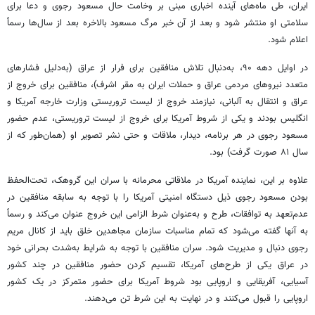
ایران، طی ماه‌های آینده اخباری مبنی بر وخامت حال مسعود رجوی و دعا برای
سلامتی او منتشر شود و بعد از آن خبر مرگ مسعود بالاخره بعد از سال‌ها رسماً
اعلام شود.
در اوایل دهه ۹۰، به‌دنبال تلاش منافقین برای فرار از عراق (به‌دلیل فشارهای
متعدد نیروهای مردمی عراق و حملات ایران به مقر اشرف)، منافقین برای خروج از
عراق و انتقال به آلبانی، نیازمند خروج از لیست تروریستی وزارت خارجه آمریکا و
انگلیس بودند و یکی از شروط آمریکا برای خروج از لیست تروریستی، عدم حضور
مسعود رجوی در هر برنامه، دیدار، ملاقات و حتی نشر تصویر او (همان‌طور که از
سال ۸۱ صورت گرفت) بود.
علاوه بر این، نماینده آمریکا در ملاقاتی محرمانه با سران این گروهک، تحت‌الحفظ
بودن مسعود رجوی ذیل دستگاه امنیتی آمریکا را با توجه به سابقه منافقین در
عدم‌تعهد به توافقات، طرح و به‌عنوان شرط الزامی این خروج عنوان می‌کند و رسماً
به آنها گفته می‌شود که تمام مناسبات سازمان مجاهدین خلق باید از کانال مریم
رجوی دنبال و مدیریت شود. سران منافقین با توجه به شرایط به‌شدت بحرانی خود
در عراق یکی از طرح‌های آمریکا، تقسیم کردن حضور منافقین در چند کشور
آسیایی، آفریقایی و اروپایی بود شروط آمریکا برای حضور متمرکز در یک کشور
اروپایی را قبول می‌کنند و در نهایت به این شرط تن می‌دهند.