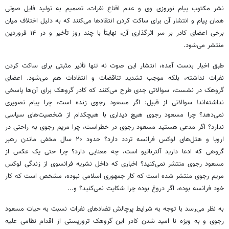
نشر مکتوب پیام نوروزی وی و عدم اقناع نفرات، تصمیم به تولید فایل صوتی
همان پیام و انتشار آن برای ساکت کردن انتقادها می‌کنند که به دلیل اختلاف میان
برخی اعضای کادر بر سر اثرگذاری آن، نهایتاً با چند روز تأخیر و در ۱۴ فروردین
منتشر می‌شود.
طبق اخبار بدست آمده، انتشار این صوت نه تنها تأثیر مثبتی برای ساکت کردن
نفرات نداشته، بلکه موجب تشدید تناقضات و انتقادات هم می‌شود. اعضای
گروهک در نشست، سوالاتی جدی طرح می‌کنند که کادر گروهک برای آن‌ها پاسخی
نداشته‌اند! سوالاتی از قبیل: اگر مسعود رجوی زنده است، چرا پیام تصویری
نمی‌دهد؟ چرا مسعود رجوی هیچ دیداری با هیچکدام از شخصیت‌های سیاسی
ندارد؟ اگر مدعی هستید مسعود رجوی در خطراست، چرا مریم رجوی به راحتی در
اروپا و هتل‌های لوکس فرانسه تردد دارد؟ حدود ۲۰ سال مخفی ماندن رهبر
گروهی که ادعا دارید آلترناتیو است، چه معنایی دارد؟ چرا حتی یک عکس از
مسعود رجوی منتشر نمی‌کنید؟ اخباری که داخل نشریه فرانسوی از زندگی لوکس
مریم رجوی منتشر شده است که کار جمهوری اسلامی نبوده، مشخص است که کار
خود فرانسه بوده، اگر دروغ بوده چرا شکایت نمی‌کنید؟ و...
به نظر می‌رسد با توجه به شرایط پرچالش تضادهای نفرات نسبت به حیات مسعود
رجوی و به ویژه نا امید شدن کادر این گروهک تروریستی از اقدام نظامی علیه