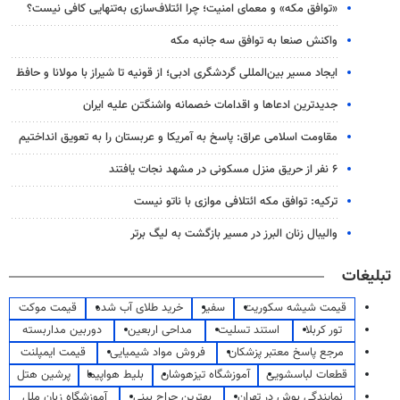
«توافق مکه» و معمای امنیت؛ چرا ائتلاف‌سازی به‌تنهایی کافی نیست؟
واکنش صنعا به توافق سه جانبه مکه
ایجاد مسیر بین‌المللی گردشگری ادبی؛ از قونیه تا شیراز با مولانا و حافظ
جدیدترین ادعاها و اقدامات خصمانه واشنگتن علیه ایران
مقاومت اسلامی عراق: پاسخ به آمریکا و عربستان را به تعویق انداختیم
۶ نفر از حریق منزل مسکونی در مشهد نجات یافتند
ترکیه: توافق مکه ائتلافی موازی با ناتو نیست
والیبال زنان البرز در مسیر بازگشت به لیگ برتر
تبلیغات
قیمت شیشه سکوریت
سفیر
خرید طلای آب شده
قیمت موکت
تور کربلا
استند تسلیت
مداحی اربعین
دوربین مداربسته
مرجع پاسخ معتبر پزشکان
فروش مواد شیمیایی
قیمت ایمپلنت
قطعات لباسشویی
آموزشگاه تیزهوشان
بلیط هواپیما
پرشین هتل
نمایندگی بوش در تهران
بهترین جراح بینی
آموزشگاه زبان ملل