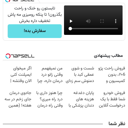
تابستون رو خنک و راحت
بگذرون! تا پنکه رومیزی مه پاش
تخفیف داره بخرش
سفارش بده!
مطالب پیشنهادی
فروش راحت پژو
شست و شوی
من نمیفهمم
اگر میخوای
۲۰6، بدون
عمقی کبد با
وقتی زانو درد
ایمپلنت کنی
کمیسیون و
دمنوش سم زدای
درمان داره، چرا
الان وقتشه |
دردسر
گیاهی
دردش رو داری
فقط با ۲۵
فروش خودرو
پایان دغدغه
چرا هنوز داری با
جادوی درمان
تحمل میکنی؟❗
میلیون تومان!!!
شما فقط با یک
هزینه های
درد راه میری؟
جای زخم در سه
درخواست آنلاین
دندان پزشکی با
وقتی راه درمان
هفته! (همین
✔
پک سفید کننده
جلو پاته!
حالا رایگان
خانگی
صحبت کنید)
نظر شما