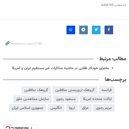
کد مطلب
6436709
مطالب مرتبط
ماجرای خودکار طلایی در حاشیه‌ مذاکرات غیر مستقیم ایران و آمریکا
برچسب‌ها
فرانسه
گروهک تروریستی منافقین
گروهک منافقین
ایالات متحده امریکا
مسعود رجوی
سازمان مجاهدین خلق
مریم رجوی
عراق
اروپا
انگلیس
جمهوری اسلامی ایران