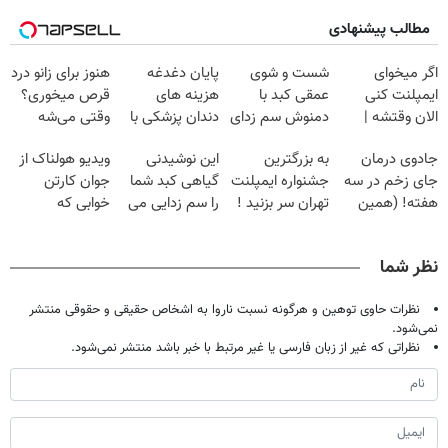
مطالب پیشنهادی
اگر میخوای
شست و شوی
پایان دغدغه
هنوز برای زانو درد
ایمپلنت کنی
عمقی کبد با
هزینه های
قرص میخوری؟
الان وقتشه |
دمنوش سم زدای
دندان پزشکی با
وقتی می‌شه
فقط با ۲۵
گیاهی
پک سفید کننده
بدون عمل
جادوی درمان
به بزرگترین
این نوشیدنی
ویدیو هولناک از
میلیون تومان!!!
خانگی
درمانش کرد؟؟؟؟
جای زخم در سه
جشنواره ایمپلنت
گیاهی کبد شما
جوان کارتن
هفته! (همین
تهران سر بزنید !
را سم زدایی می
خوابی که
حالا رایگان
| فقط ۲۵
کند (با ضمانت
میلیاردر شد.
صحبت کنید)
میلیون !
مرجوعی)
آموزش رایگان
نظر شما
نظرات حاوی توهین و هرگونه نسبت ناروا به اشخاص حقیقی و حقوقی منتشر
نمی‌شود.
نظراتی که غیر از زبان فارسی یا غیر مرتبط با خبر باشد منتشر نمی‌شود.