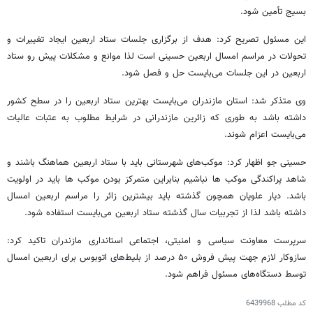
بسیج تأمین شود.
این مسئول تصریح کرد: هدف از برگزاری جلسات ستاد اربعین ایجاد تغییرات و
تحولات در مراسم امسال اربعین حسینی است لذا موانع و مشکلات پیش رو ستاد
اربعین در این جلسات می‌بایست حل و فصل شود.
وی متذکر شد: استان مازندران می‌بایست بهترین ستاد اربعین را در سطح کشور
داشته باشد به طوری که زائرین مازندرانی در شرایط مطلوب به عتبات عالیات
می‌بایست اعزام شوند.
حسینی جو اظهار کرد: موکب‌های شهرستانی باید با ستاد اربعین هماهنگ باشند و
شاهد پراکندگی موکب
ها
نباشیم بنابراین متمرکز بودن موکب
ها
باید در اولویت
باشد. دیار علویان همچون گذشته باید بیشترین زائر را مراسم اربعین امسال
داشته باشد لذا از تجربیات سال گذشته ستاد اربعین می‌بایست استفاده شود.
سرپرست معاونت سیاسی و امنیتی، اجتماعی استانداری مازندران تاکید کرد:
سازوکار لازم جهت پیش فروش ۵۰ درصد از بلیط‌های اتوبوس برای اربعین امسال
توسط دستگاه‌های مسئول فراهم شود.
کد مطلب
6439968