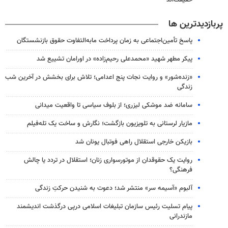
حقیقت‌اند
پربازدیدترین ها
پاسخ تأمین‌اجتماعی به زمان پرداخت مابه‌التفاوت حقوق بازنشستگان
پیکر مطهر شهید «محمدعلی رحیم‌زاده» در اورامان تشییع شد
«زنده‌شور» و روایت نجات پنج اعدامی؛ تلاش برای بخشش در آخرین شب
زندگی
سامانه ضد موشکی لیزری؛ از بلوف سیاسی تا واقعیت میدانی
مازیار لرستانی به تلویزیون بازگشت؛ نگارش و ساخت یک تله‌فیلم
بازیکن خارجی استقلال راهی فوتبال یونان شد
روایت یک حقوقدان از موتورسواری زنان؛ استقلال در تردد یا چالش
فرهنگی؟
آلبوم «آسیمه سر» منتشر شد؛ دعوت به شنیدن حرکتِ زندگی
پیام تسلیت رئیس سازمان تبلیغات اسلامی درپی درگذشت اندیشمند
مازندرانی