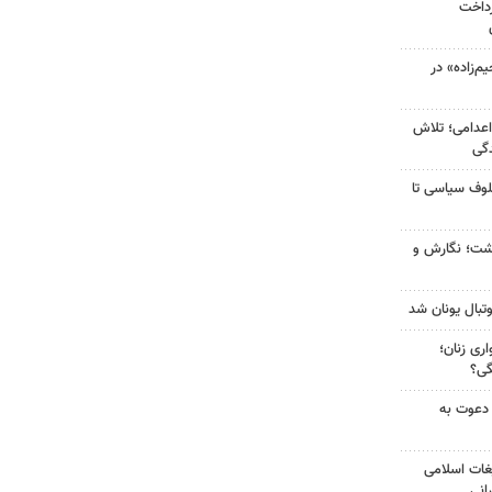
رداخت
‌زاده» در
اعدامی؛ تلاش
گی
لوف سیاسی تا
زگشت؛ نگارش و
تبال یونان شد
ری زنان؛
گی؟
 دعوت به
غات اسلامی
انی