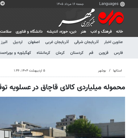
جمعه ۱۶ مرداد ۱۴۰۵
خانه
فرهنگ و ادب
هنر
دين، حوزه، انديشه
دانشگاه و فناوری
سلامت
عناوین اخبار
آذربایجان شرقی
آذربایجان غربی
اصفهان
اردبیل
البرز
فارس
قزوین
قم
کردستان
کرمان
کرمانشاه
کهگیلویه و بویراحمد
استانها
بوشهر
۵ اردیبهشت ۱۴۰۴، ۱:۴۶
محموله میلیاردی کالای قاچاق در عسلویه ت