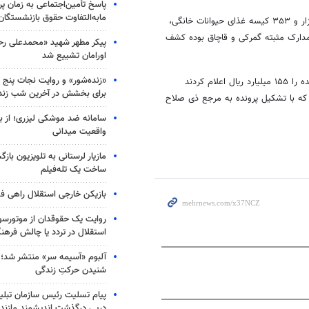
پاسخ تأمین‌اجتماعی به زمان پ
مابه‌التفاوت حقوق بازنشستگان
وی افزود: در بازرسی از این خودروها انواع کالای قاچاق از قبیل تعداد هفت هزار و ۳۵۳ کیسه غذای حیوانات خانگی،
 پوشاک که همگی فاقد مدارک مثبته گمرکی و قاچاق بوده کشف
پیکر مطهر شهید «محمدعلی رحیم
اورامان تشییع شد
«زنده‌شور» و روایت نجات پنج 
فرمانده انتظامی استان بوشهر با بیان اینکه کارشناسان ارزش کالاهای کشف شده را ۱۵۵ میلیارد ریال اعلام کردند
برای بخشش در آخرین شب زند
اه خودرو توقیف و ۶ نفر متهم دستگیر که با تشکیل پرونده به مرجع ذی صلاح
سامانه ضد موشکی لیزری؛ از ب
واقعیت میدانی
مازیار لرستانی به تلویزیون با
ساخت یک تله‌فیلم
بازیکن خارجی استقلال راهی فو
روایت یک حقوقدان از موتورسوا
استقلال در تردد یا چالش فرهن
آلبوم «آسیمه سر» منتشر شد؛
شنیدن حرکتِ زندگی
پیام تسلیت رئیس سازمان تبلی
درپی درگذشت اندیشمند مازندر