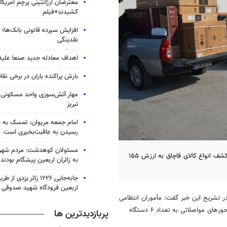
معترضان آرژانتینی پرچم آمریکا ر
کشیدند+فیلم
افزایش سپرده قانونی بانک‌ها؛ ت
نقدینگی
اهداف معادله جدید صنعا علیه
بارش پراکنده باران در برخی نقا
مهار آتش‌سوزی واحد مسکونی 
تبریز
امام جمعه مریوان: تمسک به ق
رسیدن به عاقبت‌بخیری است
مسئولان کوهدشت: مردم شهر
بوشهر- فرمانده انتظامی استان بوشهر از توقیف کاروان خودروهای شوتی و کشف انواع کالای قاچاق به ارزش ۱۵۵
به زائران اربعین پیشگام بودند
جابه‌جایی ۱۲۲۶ زائر یزدی
اربعین فرودگاه شهید صدوقی
 تشریح این خبر گفت: مأموران انتظامی
عسلویه در راستای اجرای طرح مبارزه با قاچاق کالا، حین گشت زنی و کنترل محورهای مواصلاتی به تعداد ۶ دستگاه
پربازدیدترین ها