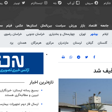
تلگرام
سروش
آی گپ
بله
اینستاگرام
توییتر
روبی
جامعه
اقتصاد
بازار
ورزش
سیاست
بین‌الملل
استان‌ها
عکس
فیلم
مج
ایلام
بوشهر
تهران
چهارمحال و بختیاری
خراسان جنوبی
خراسان رضوی
گلستان
گیلان
لرستان
مازندران
مرکزی
هرمزگان
همدان
یزد
وقیف شد
تازه‌ترین اخبار
بسیج رسانه لرستان: خبرنگاران
تبیین و مطالبه‌گری هستند
ارسال فاز دوم تجهیزات بیمارست