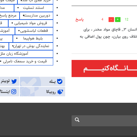
خرید طلای آب شده
قیمت مو
استند تسلیت
مدا
دوربین مداربسته
مرجع پاسخ 
پاسخ
4
12
فروش مواد شیمیایی
قی
در همه جهان سه نوع قاچاق داریم. ۱_ قاچاق سلاح و اسلحه ۲_ قاچاق انسان ۳_ قاچاق مواد مخدر ، برای
قطعات لباسشویی
آموزشگ
خلاف روی بیارن، چون پول اضافی به
بلیط هواپیما
پر
نمایندگی بوش در تهران
بهت
آموزشگاه زبان ملل
قیمت و خرید سمعک نامرئی