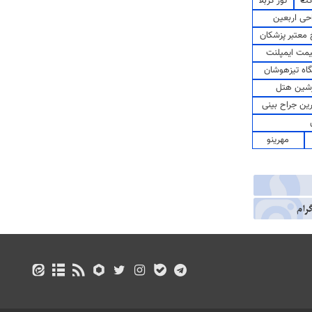
کت
تور کربلا
حی اربعین
معتبر پزشکان
مت ایمپلنت
اه تیزهوشان
شین هتل
رین جراح بینی
مهرینو