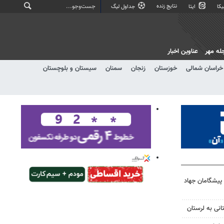
نتایج زنده
کا
ایتا
جداول لیگ
له مهر
عناوین اخبار
خراسان شمالی
خوزستان
زنجان
سمنان
سیستان و بلوچستان
 پیشگامان جهاد
انی به لرستان