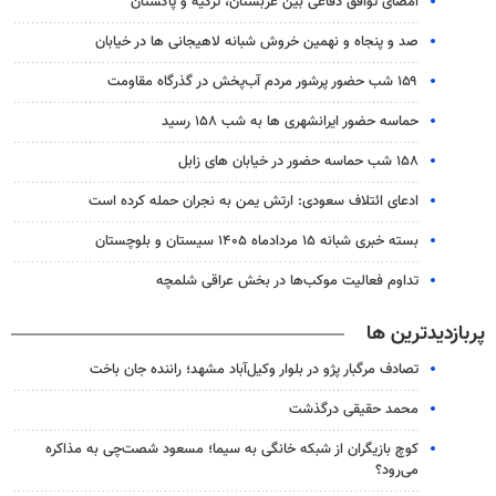
امضای توافق دفاعی بین عربستان، ترکیه و پاکستان
صد و پنجاه و نهمین خروش شبانه لاهیجانی ها در خیابان
۱۵۹ شب حضور پرشور مردم آب‌پخش در گذرگاه مقاومت
حماسه حضور ایرانشهری ها به شب ۱۵۸ رسید
۱۵۸ شب حماسه حضور در خیابان های زابل
ادعای ائتلاف سعودی: ارتش یمن به نجران حمله کرده است
بسته خبری شبانه ۱۵ مردادماه ۱۴۰۵ سیستان و بلوچستان
تداوم فعالیت موکب‌ها در بخش عراقی شلمچه
پربازدیدترین ها
تصادف مرگبار پژو در بلوار وکیل‌آباد مشهد؛ راننده جان باخت
محمد حقیقی درگذشت
کوچ بازیگران از شبکه خانگی به سیما؛ مسعود شصت‌چی به مذاکره
می‌رود؟