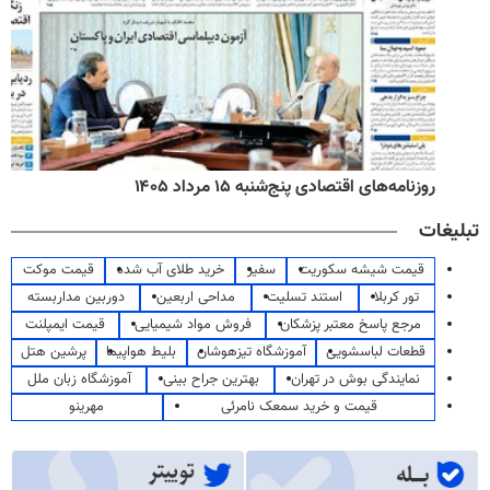
روزنامه‌های اقتصادی پنج‌شنبه ۱۵ مرداد ۱۴۰۵
تبلیغات
قیمت شیشه سکوریت
سفیر
خرید طلای آب شده
قیمت موکت
تور کربلا
استند تسلیت
مداحی اربعین
دوربین مداربسته
مرجع پاسخ معتبر پزشکان
فروش مواد شیمیایی
قیمت ایمپلنت
قطعات لباسشویی
آموزشگاه تیزهوشان
بلیط هواپیما
پرشین هتل
نمایندگی بوش در تهران
بهترین جراح بینی
آموزشگاه زبان ملل
قیمت و خرید سمعک نامرئی
مهرینو