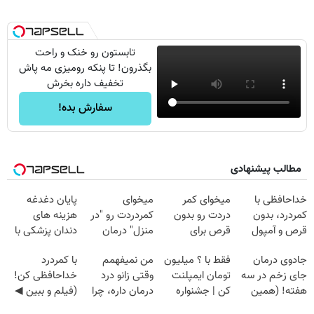
تابستون رو خنک و راحت
بگذرون! تا پنکه رومیزی مه پاش
تخفیف داره بخرش
سفارش بده!
مطالب پیشنهادی
خداحافظی با
میخوای کمر
میخوای
پایان دغدغه
کمردرد، بدون
دردت رو بدون
کمردردت رو "در
هزینه های
قرص و آمپول
قرص برای
منزل" درمان
دندان پزشکی با
همیشه خوب
کنی؟ (◂فیلم +
پک سفید کننده
جادوی درمان
فقط با ؟ میلیون
من نمیفهمم
با کمردرد
کنی؟
◂پرسش‌نامه)
خانگی
جای زخم در سه
تومان ایمپلنت
وقتی زانو درد
خداحافظی کن!
(◂پرسش‌نامه رو
هفته! (همین
کن | جشنواره
درمان داره، چرا
(فیلم و ببین ◀
پر کن)
حالا رایگان
تموم نشه !!!
دردش رو داری
پرسش‌نامه رو