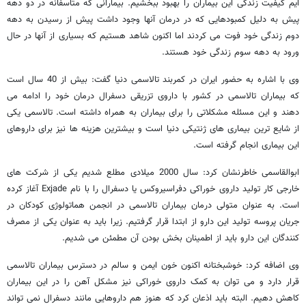
ایم کیفیت زندگی این بیماران را بهبود ببخشیم. بیمارانی که متاسفانه در دو دهه
پیش به دلیل کمبودهایی که در درمان آنها وجود داشت پیش از رسیدن به دهه
دوم زندگی خود فوت می کردند اما اکنون شاهد هستیم که بسیاری از آنها در حال
ورود به دهه سوم زندگی خود هستند.
وی با اشاره به حضور ایران در کمربند تالاسمی دنیا گفت: بیش از 40 سال است
که بیماران تالاسمی در کشور با داروی تزریقی دسفرال درمان خود را ادامه می
دهند و این مسئله مشکلاتی را برای بیماران به همراه داشته است. تالاسمی یکی
از شایع ترین بیماری های ژنتیکی دنیا است و بیشترین هزینه ها نیز برای داروهای
این بیماری انجام گرفته است.
ابوالقاسمی خاطرنشان کرد: سال 2000 میلادی مطلع شدیم یکی از شرکت های
خارجی کار تولید داروی خوراکی دفراسیروکس یا دسفرال را با نام Exjade آغاز کرده
است. به عنوان متولی درمان بیماران تالاسمی در انجمن هماتولوژی کودکان در
جریان پروسه تولید این دارو از ابتدا قرار گرفتیم. زیرا باید به عنوان یکی از مصرف
کنندگان این دارو باید از اطمینان بخش بودن آن مطمئن می شدیم.
وی اضافه کرد: خوشبختانه اکنون خون ایمن و سالم در دسترس بیماران تالاسمی
قرار دارد و می توان به کمک داروی خوراکی نیز مشکل آهن را در این بیماران
کاهش دهیم. البته باید اذعان کرد که هنوز هم داروهایی مانند دسفرال نمی تواند