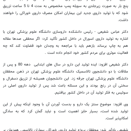
پنج بار به صورت زیرجلدی به سویله پمپ مخصوص به مدت 4 تا 5 ساعت تزریق
شود که با تولید داروی جدید این بیماران امکان مصرف داروی خوراکی را خواهند
داشت.
دکتر عباس شفیعی - رئیس دانشکده داروسازی دانشگاه علوم پزشکی تهران با
اشاره به تولید داروی اسورال در داخل کشور تأکید کرد: اگر محققی صدها مقاله
هم به چاپ برساند بازهم باید با مراجعه به وجدان خود قضاوت کند که چه
فعالیت موثری برای مردم کشور خود انجام داده است .
دکتر شفیعی افزود: ایده تولید این دارو در سال های ابتدایی دهه 80 و پس از
ملاقات با دو دانشجوی تالاسمیک دانشگاه علوم پزشکی تهران در ذهن محققان
دانشگاه علوم پزشکی تهران جرقه زد. این دانشجویان همیشه از تزریق دسفرال و
سختی آن در رنج بودند و این مسئله باعث شد پس از تولید داروی اصلی در
سوئیس به فکر تولید آن در داخل کشور بیافتیم.
وی افزود: موضوع سنتز یک دارو و بدست آوردن آن با وجود اینکه پیش از این
تولید شده است، بسیار حایز اهمیت است و نباید گمان کرد که به سادگی
امکانپذیر است.
شفیعی یادآور شد: محققان پروژه تولید داروی خوراکی بیماران تالاسمی همزمان بر