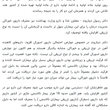
روی تولید ماده اولیه و ادامه تولید دارو از ماده اولیه تهیه شده از کشور هند
تلاش می کردند و همزمان این دو کار را به نتیجه رساندند.
دکتر رسول دیناروند - معاون غذا و دارو وزارت بهداشت نیز مصرف داروی خوراکی
مدیریت درمان را برای این بیماران سهل تر دانست و اثربخشی آن را نسبت به نوع
تزریقی افزایش یافته توصیف کرد.
دکتر دیناروند در خصوص عوارض احتمالی داروی اسورال افزود: داروهای کاهنده
آهن در نوع تزریقی و خوراکی مشابه یکدیگر هستند و هم اکنون نیز عوارض
داروی اسورال کمتر یا بیشتر از نوع تزریقی آن نیست. نکته مورد اهمیت این است
که فرآیند تزریقی و زیرجلدی بودن داروی تزریقی بسیار برای بیماران خسته کننده و
دردناک بود و بیماران تالاسمی که معمولاً در سنین پائین هستند به دلیل این
فرآیند دشوار معمولاً دارو را کمتر از ویال های مورد نیاز دریافت می کردند اما
قاعدتاً با داروی خوراکی، بیمار می تواند میزان دوز مورد نیاز خود را دریافت کند.
وی خاطرنشان کرد: دسترسی بهتر این دارو موجب می شود مصرف این دارو نیز در
کشور افزایش یابد. هم اکنون حدود 18 هزار بیمار تالاسمی ماژور در کشور داریم
که باید داروی دسفرال (داروی تزریقی بیماران تالاسمی ) را مصرف کنند اما به دلیل
مشکلاتی که گفته شد بیماران به اندازه کافی دارو دریافت نمی کنند.