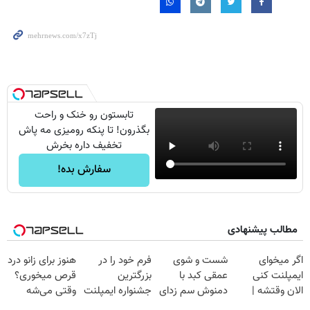
تابستون رو خنک و راحت
بگذرون! تا پنکه رومیزی مه پاش
تخفیف داره بخرش
سفارش بده!
مطالب پیشنهادی
اگر میخوای
شست و شوی
فرم خود را در
هنوز برای زانو درد
ایمپلنت کنی
عمقی کبد با
بزرگترین
قرص میخوری؟
الان وقتشه |
دمنوش سم زدای
جشنواره ایمپلنت
وقتی می‌شه
فقط با ۲۵
گیاهی
تهران پر کنید ! |
بدون عمل