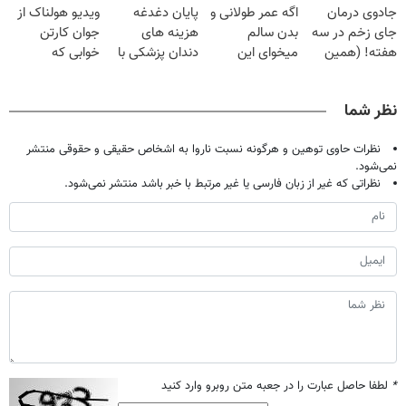
جادوی درمان
اگه عمر طولانی و
پایان دغدغه
ویدیو هولناک از
میلیون تومان!!!
فقط ۲۵ میلیون
درمانش کرد؟؟؟؟
جای زخم در سه
بدن سالم
هزینه های
جوان کارتن
هفته! (همین
میخوای این
دندان پزشکی با
خوابی که
حالا رایگان
نوشیدنی رو با
پک سفید کننده
میلیاردر شد.
صحبت کنید)
تخفیف بخر
خانگی
آموزش رایگان
نظر شما
نظرات حاوی توهین و هرگونه نسبت ناروا به اشخاص حقیقی و حقوقی منتشر
نمی‌شود.
نظراتی که غیر از زبان فارسی یا غیر مرتبط با خبر باشد منتشر نمی‌شود.
*
لطفا حاصل عبارت را در جعبه متن روبرو وارد کنید