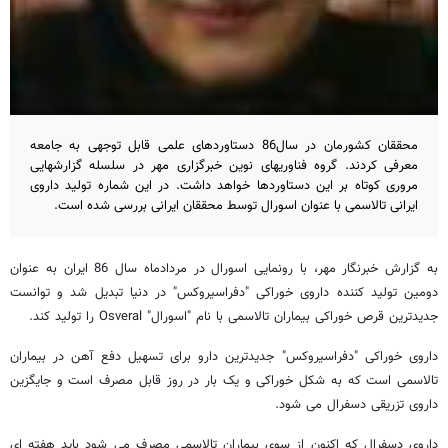
محققان کشورمان در سال86 دستاوردهای علمی قابل توجهی به جامعه
معرفی کردند. گروه فناوریهای نوین خبرگزاری مهر در سلسله گزارشهایی
مروری کوتاه بر این دستاوردها خواهد داشت. در این شماره تولید داروی
ایرانی تالاسمی با عنوان اسورال توسط محققان ایرانی بررسی شده است.
به گزارش خبرنگار مهر، با رونمایی اسورال در مردادماه سال 86 ایران به عنوان
دومین تولید کننده داروی خوراکی "دفراسیروکس" در دنیا تبدیل شد و توانست
جدیدترین قرص خوراکی بیماران تالاسمی با نام "اسورال" Osveral را تولید کند.
داروی خوراکی "دفراسیروکس" جدیدترین دارو برای تسهیل دفع آهن در بیماران
تالاسمی است که به شکل خوراکی و یک بار در روز قابل مصرف است و جایگزین
داروی تزریقی دسفرال می شود.
داروی دسفرال که اکنون از سوی بیماران تالاسمی مصرف می شود باید هفته ای