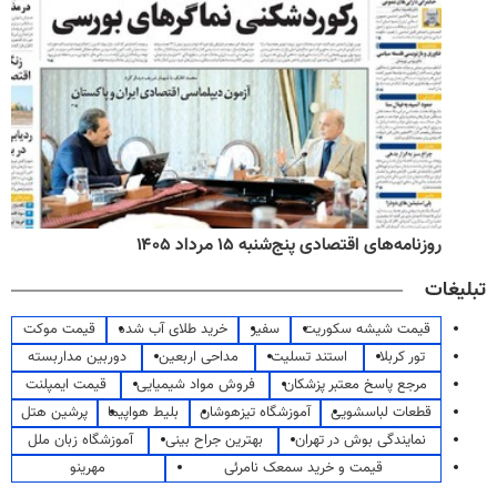
روزنامه‌های اقتصادی پنج‌شنبه ۱۵ مرداد ۱۴۰۵
تبلیغات
قیمت شیشه سکوریت
سفیر
خرید طلای آب شده
قیمت موکت
تور کربلا
استند تسلیت
مداحی اربعین
دوربین مداربسته
مرجع پاسخ معتبر پزشکان
فروش مواد شیمیایی
قیمت ایمپلنت
قطعات لباسشویی
آموزشگاه تیزهوشان
بلیط هواپیما
پرشین هتل
نمایندگی بوش در تهران
بهترین جراح بینی
آموزشگاه زبان ملل
قیمت و خرید سمعک نامرئی
مهرینو