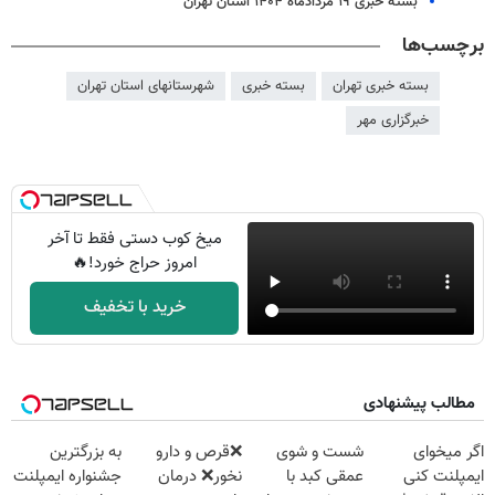
بسته خبری ۱۹ مردادماه ۱۴۰۴ استان تهران
برچسب‌ها
بسته خبری تهران
بسته خبری
شهرستانهای استان تهران
خبرگزاری مهر
میخ کوب دستی فقط تا آخر
امروز حراج خورد!🔥
خرید با تخفیف
مطالب پیشنهادی
اگر میخوای
شست و شوی
❌قرص‌ و دارو
به بزرگترین
ایمپلنت کنی
عمقی کبد با
نخور❌ درمان
جشنواره ایمپلنت