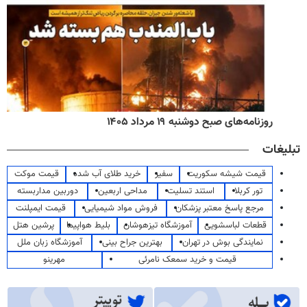
روزنامه‌های صبح دوشنبه ۱۹ مرداد ۱۴۰۵
تبلیغات
قیمت شیشه سکوریت
سفیر
خرید طلای آب شده
قیمت موکت
تور کربلا
استند تسلیت
مداحی اربعین
دوربین مداربسته
مرجع پاسخ معتبر پزشکان
فروش مواد شیمیایی
قیمت ایمپلنت
قطعات لباسشویی
آموزشگاه تیزهوشان
بلیط هواپیما
پرشین هتل
نمایندگی بوش در تهران
بهترین جراح بینی
آموزشگاه زبان ملل
قیمت و خرید سمعک نامرئی
مهرینو