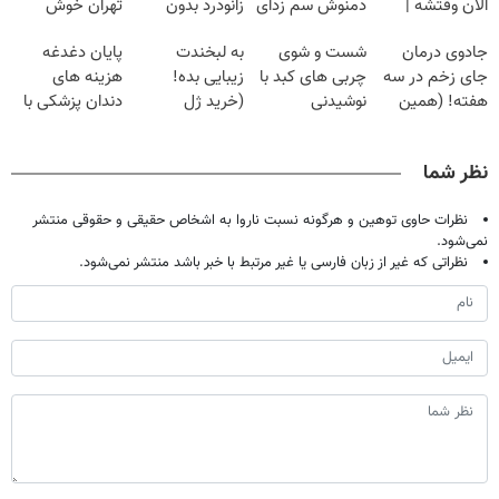
الان وقتشه |
دمنوش سم زدای
زانودرد بدون
تهران خوش
فقط با ۲۵
گیاهی
قرص
اومدید! | فقط
جادوی درمان
شست و شوی
به لبخندت
پایان دغدغه
میلیون تومان!!!
۲۵ میلیون !
جای زخم در سه
چربی های کبد با
زیبایی بده!
هزینه های
هفته! (همین
نوشیدنی
(خرید ژل
دندان پزشکی با
حالا رایگان
گیاهی(55%تخفیف)
سفیدکننده
پک سفید کننده
صحبت کنید)
دندان
خانگی
نظر شما
با40%تخفیف)
نظرات حاوی توهین و هرگونه نسبت ناروا به اشخاص حقیقی و حقوقی منتشر
نمی‌شود.
نظراتی که غیر از زبان فارسی یا غیر مرتبط با خبر باشد منتشر نمی‌شود.