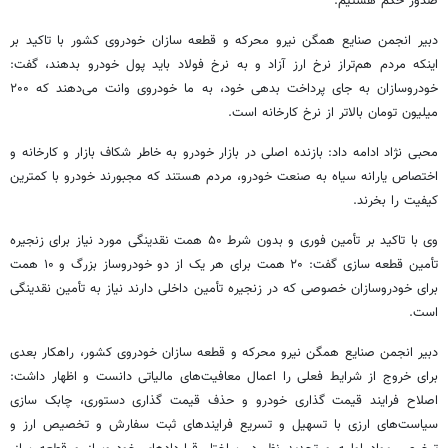
صدور حکم هستیم.
دبیر انجمن صنایع همگن نیرو محرکه و قطعه سازان خودروی کشور با تاکید بر
اینکه مردم هم‌تراز نرخ ارز آزاد و به نرخ فولاد باید پول خودرو بدهند، گفت:
خودروسازان به جای پرداخت بدهی خود، به ما خودروی وانت می‌دهند که ۲۰۰
میلیون تومان بالاتر از نرخ کارخانه است.
محبی نژاد ادامه داد: بازنده اصلی در بازار خودرو به خاطر شکاف بازار و کارخانه و
اختصاص یارانه سیاه به صنعت خودرو، مردم هستند که مجبورند خودرو با کمترین
کیفیت را بخرند.
وی با تاکید بر
تأمین
فوری و بدون شرط ۵۰ همت نقدینگی مورد نیاز برای زنجیره
تأمین
قطعه سازی گفت: ۲۰ همت برای هر یک از دو خودروساز بزرگ و ۱۰ همت
برای خودروسازان خصوصی که در زنجیره
تأمین
داخلی دارند نیاز به
تأمین
نقدینگی
است.
دبیر انجمن صنایع همگن نیرو محرکه و قطعه سازان خودروی کشور، راهکار بعدی
برای خروج از شرایط فعلی را اعمال معافیت‌های مالیاتی دانست و اظهار داشت:
اصلاح فرایند قیمت گذاری خودرو و حذف قیمت گذاری دستوری، چابک سازی
سیاست‌های ارزی با تسهیل و تسریع فرایندهای ثبت سفارش و تخصیص ارز و