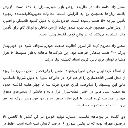
محبی‌نژاد ادامه داد: در حالی‌که ارزش بازار خودروسازان به ۶۴۰ همت افزایش
یافته، زیان‌ها همچنان رو به افزایش است. مطالبات تعیین‌تکلیف‌نشده زنجیره
تأمین نیز به ۱۶۰ همت رسیده است. خودروسازان به دلیل کمبود نقدینگی و اعتبار،
از روش‌هایی همچون خرید دین، صدور چک،
ال‌سی
داخلی و اوراق گام برای تأمین
مالی استفاده می‌کنند که در واقع نوعی آینده‌فروشی است.
محبی‌نژاد تصریح کرد: اگر امروز فعالیت صنعت خودرو متوقف شود، دو خودروساز
بزرگ ۱۲۰ همت بدهکار خواهند بود. این شرکت‌ها ماهانه به‌طور متوسط ۱۰ هزار
میلیارد تومان برای پاس کردن اسناد گذشته نیاز دارند.
او اضافه کرد: ایران خودرو اخیراً پیشنهاد انجمن را پذیرفت و امکان تسویه ۶۰ روزه
از محل اعتبار قطعه‌سازان را فراهم کرد، در حالی‌که سایپا به دلیل شرایط نامناسب
مالی این پیشنهاد را نپذیرفت. ایران خودرو ظرف سه تا چهار هفته گذشته حدود
۱۵ همت اسناد مالی در اختیار قطعه‌سازان قرار داده و بخشی از بدهی‌های معوق
خود را مدیریت کرده است. با این حال، بدهی جاری دو خودروساز بزرگ به رقم
بی‌سابقه ۶۲۰ همت رسیده است.
وی گفت: در پنج‌ماهه نخست امسال، تولید خودرو در کل کشور با کاهش ۱۹
درصدی همراه بوده که در بخش سواری ۱۶ درصد کاهش ثبت شده است. فقط در