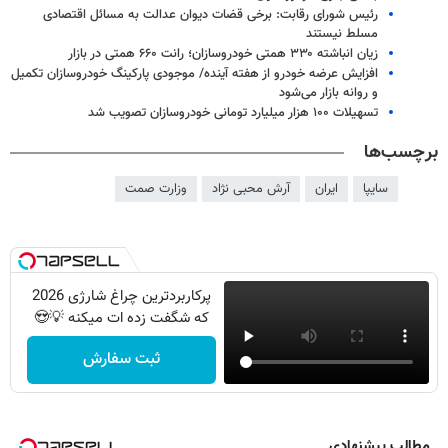
رئیس شورای رقابت: برخی قضات دیوان عدالت به مسائل اقتصادی
مسلط نیستند
زیان انباشته ۳۳۰ همتی خودروسازان؛ رانت ۶۶۰ همتی در بازار
افزایش عرضه خودرو از هفته آینده/ موجودی پارکینگ‌ خودروسازان تکمیل
و روانه بازار می‌شود
تسهیلات ۱۰۰ هزار میلیارد تومانی خودروسازان تصویب شد
برچسب‌ها
سایپا
ایران
آرش محبی نژاد
وزارت صمت
پرکاربردترین چراغ شارژی 2026
که شگفت زده ات میکنه 💡😍
ثبت سفارش
مطالب پیشنهادی