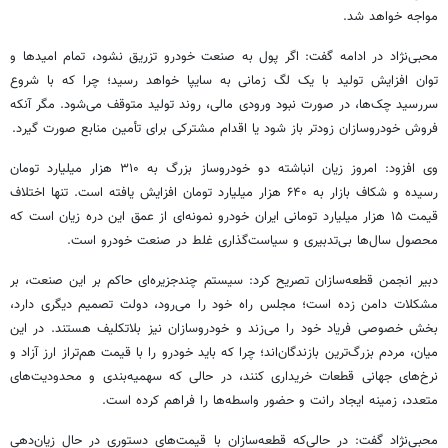
مواجه خواهد شد.
محبی‌نژاد در ادامه گفت: اگر پول به صنعت خودرو تزریق نشود، تمام امیدها و
توان افزایش تولید با یک
لگ
زمانی به سایپا خواهد رسید؛ چرا که با شروع
سررسید چک‌ها، در صورت نبود ورودی مالی، روند تولید متوقف می‌شود. مگر آنکه
فروش خودروسازان زودتر باز شود یا اقدام مشترکی برای تأمین منابع صورت گیرد.
وی افزود: امروز زیان انباشته دو خودروساز بزرگ به ۳۱۰ هزار میلیارد تومان
رسیده و شکاف بازار به ۶۴۰ هزار میلیارد تومان افزایش یافته است. تنها اختلاف
قیمت ۱۵ هزار میلیارد تومانی ایران خودرو نمونه‌ای از عمق این دره زیان است که
محصول سال‌ها بی‌تدبیری و سیاست‌گذاری غلط در صنعت خودرو است.
دبیر انجمن قطعه‌سازان تصریح کرد: سیستم چندجزیره‌ای حاکم بر این صنعت، بر
مشکلات دامن زده است؛ مجلس راه خود را می‌رود، دولت تصمیم دیگری دارد،
بخش خصوصی فریاد خود را می‌زند و خودروسازان نیز بلاتکلیف هستند. در این
میان، مردم بزرگ‌ترین
بازندگان‌اند
؛ چرا که باید خودرو را با قیمت هم‌تراز ارز آزاد و
نرخ‌های جهانی قطعات خریداری کنند، در حالی که سهمیه‌بندی و محدودیت‌های
متعدد، زمینه ایجاد رانت و حضور واسطه‌ها را فراهم کرده است.
محبی‌نژاد گفت: در حالی‌که قطعه‌سازان با قیمت‌های دستوری در حال زیان‌دهی