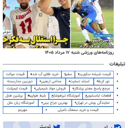
روزنامه‌های ورزشی شنبه ۱۷ مرداد ۱۴۰۵
تبلیغات
قیمت شیشه سکوریت
سفیر
خرید طلای آب شده
قیمت موکت
تور کربلا
استند تسلیت
مداحی اربعین
دوربین مداربسته
مرجع پاسخ معتبر پزشکان
فروش مواد شیمیایی
قیمت ایمپلنت
قطعات لباسشویی
آموزشگاه تیزهوشان
بلیط هواپیما
پرشین هتل
نمایندگی بوش در تهران
بهترین جراح بینی
آموزشگاه زبان ملل
قیمت و خرید سمعک نامرئی
مهرینو