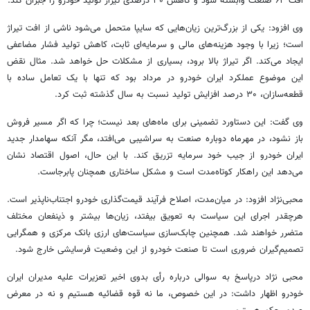
افت ۶۴ صنعت وابسته شود و کاهش ۳۰ درصدی تیراژ تولید خودرو را جبران کند.
وی افزود: یکی از بزرگ‌ترین زیان‌هایی که سایپا متحمل می‌شود ناشی از افت تیراژ
است؛ زیرا با وجود هزینه‌های مالی و سرمایه‌ای ثابت، کاهش تولید فشار مضاعفی
ایجاد می‌کند. اگر تیراژ بالا برود، بسیاری از مشکلات حل خواهد شد. مثال نقض
این موضوع عملکرد ایران خودرو در مرداد بود که تنها با یک تعامل ساده با
قطعه‌سازان، ۳۰ درصد افزایش تولید نسبت به سال گذشته ثبت کرد.
وی گفت: این دستاورد تضمینی برای ماه‌های بعد نیست؛ چرا که اگر مسیر فروش
باز نشود، در مهرماه دوباره صنعت به سراشیبی می‌افتد، مگر آنکه سهامدار جدید
ایران خودرو از جیب خود سرمایه تزریق کند. با این حال، اصول اقتصاد نشان
می‌دهد این راهکار کوتاه‌مدت است و مشکل ساختاری همچنان پابرجاست.
محبی‌نژاد افزود: در میان‌مدت، اصلاح فرآیند قیمت‌گذاری خودرو اجتناب‌ناپذیر است.
هرچقدر اجرای این سیاست به تعویق بیفتد، زیان‌ها بیشتر و
ذینفعان
مختلف
متضرر خواهند شد. همچنین چابک‌سازی سیاست‌های ارزی بانک مرکزی و همگرایی
تصمیم‌گیران ضروری است تا صنعت خودرو از این وضعیت فرسایشی خارج شود.
محبی نژاد
درپاسخ
به سوالی درباره
رأی
بدوی اخیر تعزیرات علیه مدیران ایران
خودرو اظهار داشت: در این خصوص، ما نه قوه
قضائیه
هستیم و نه در معرض