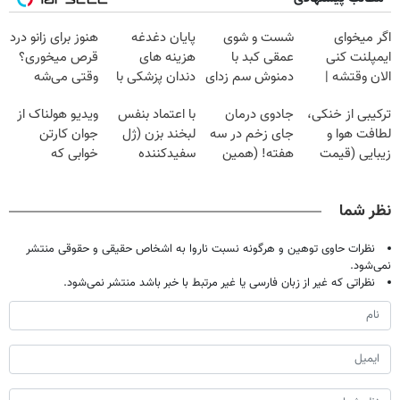
اگر میخوای
شست و شوی
پایان دغدغه
هنوز برای زانو درد
ایمپلنت کنی
عمقی کبد با
هزینه های
قرص میخوری؟
الان وقتشه |
دمنوش سم زدای
دندان پزشکی با
وقتی می‌شه
فقط با ۲۵
گیاهی
پک سفید کننده
بدون عمل
ترکیبی از خنکی،
جادوی درمان
با اعتماد بنفس
ویدیو هولناک از
میلیون تومان!!!
خانگی
درمانش کرد؟؟؟؟
لطافت هوا و
جای زخم در سه
لبخند بزن (ژل
جوان کارتن
زیبایی (قیمت
هفته! (همین
سفیدکننده
خوابی که
باور نکردنی!)
حالا رایگان
دندان40%تخفیف)
میلیاردر شد.
صحبت کنید)
آموزش رایگان
نظر شما
نظرات حاوی توهین و هرگونه نسبت ناروا به اشخاص حقیقی و حقوقی منتشر
نمی‌شود.
نظراتی که غیر از زبان فارسی یا غیر مرتبط با خبر باشد منتشر نمی‌شود.