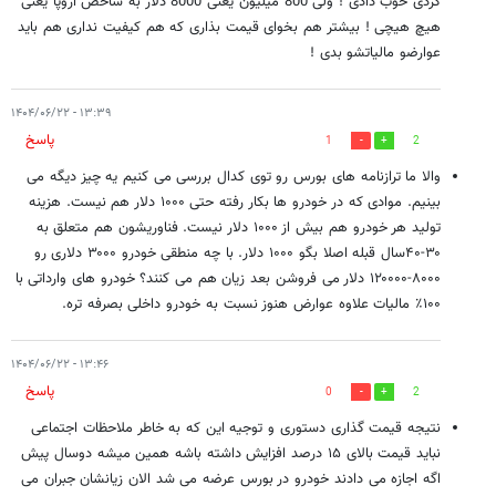
کردی خوب دادی ! ولی 800 میلیون یعنی 8000 دلار به شاخص اروپا یعنی
هیچ هیچی ! بیشتر هم بخوای قیمت بذاری که هم کیفیت نداری هم باید
عوارضو مالیاتشو بدی !
۱۳:۳۹ - ۱۴۰۴/۰۶/۲۲
پاسخ
1
2
والا ما ترازنامه های بورس رو توی کدال بررسی می کنیم یه چیز دیگه می
بینیم. موادی که در خودرو ها بکار رفته حتی ۱۰۰۰ دلار هم نیست. هزینه
تولید هر خودرو هم بیش از ۱۰۰۰ دلار نیست. فناوریشون هم متعلق به
۳۰-۴۰سال قبله اصلا بگو ۱۰۰۰ دلار. با چه منطقی خودرو ۳۰۰۰ دلاری رو
۸۰۰۰-۱۲۰۰۰۰ دلار می فروشن بعد زیان هم می کنند؟ خودرو های وارداتی با
۱۰۰٪ مالیات علاوه عوارض هنوز نسبت به خودرو داخلی بصرفه تره.
۱۳:۴۶ - ۱۴۰۴/۰۶/۲۲
پاسخ
0
2
نتیجه قیمت گذاری دستوری و توجیه این که به خاطر ملاحظات اجتماعی
نباید قیمت بالای ۱۵ درصد افزایش داشته باشه همین میشه دوسال پیش
اگه اجازه می دادند خودرو در بورس عرضه می شد الان زیانشان جبران می