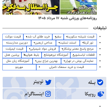
روزنامه‌های ورزشی شنبه ۱۷ مرداد ۱۴۰۵
تبلیغات
قیمت شیشه سکوریت
سفیر
خرید طلای آب شده
قیمت موکت
تور کربلا
استند تسلیت
مداحی اربعین
دوربین مداربسته
مرجع پاسخ معتبر پزشکان
فروش مواد شیمیایی
قیمت ایمپلنت
قطعات لباسشویی
آموزشگاه تیزهوشان
بلیط هواپیما
پرشین هتل
نمایندگی بوش در تهران
بهترین جراح بینی
آموزشگاه زبان ملل
قیمت و خرید سمعک نامرئی
مهرینو