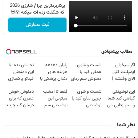
پرکاربردترین چراغ شارژی 2026
که شگفت زده ات میکنه 💡😍
ثبت سفارش
مطالب پیشنهادی
اگر میخوای
شست و شوی
پایان دغدغه
نجاتش بده! با
ایمپلنت کنی
عمقی کبد با
هزینه های
این دمنوش
الان وقتشه |
دمنوش سم زدای
دندان پزشکی با
کبدتو پاکسازی
فقط با ۲۵
گیاهی
پک سفید کننده
کن+ضمانت
این نوشیدنی
شست و شوی
فقط تا امشب
دمنوش خوش
میلیون تومان!!!
خانگی
مرجوعی
گیاهی کبد شما
چربی های کبد با
میتونی این
عطری که برای
را سم زدایی می
نوشیدنی
نوشیدنی سم
درمان کبدچرب
کند (با ضمانت
گیاهی(55%تخفیف)
زدای کبد رو با
معجزه میکنه
مرجوعی)
55% تخفیف
نظر شما
بخری