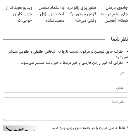
فقط با ۲۵
گیاهی
پک سفید کننده
| فقط ۲۵
جادوی درمان
هنوز برای زانو درد
با اعتماد بنفس
ویدیو هولناک از
میلیون تومان!!!
خانگی
میلیون !
جای زخم در سه
قرص میخوری؟
لبخند بزن (ژل
جوان کارتن
هفته! (همین
وقتی می‌شه
سفیدکننده
خوابی که
حالا رایگان
بدون عمل
دندان40%تخفیف)
میلیاردر شد.
صحبت کنید)
درمانش کرد؟؟؟؟
آموزش رایگان
نظر شما
نظرات حاوی توهین و هرگونه نسبت ناروا به اشخاص حقیقی و حقوقی منتشر
نمی‌شود.
نظراتی که غیر از زبان فارسی یا غیر مرتبط با خبر باشد منتشر نمی‌شود.
*
لطفا حاصل عبارت را در جعبه متن روبرو وارد کنید