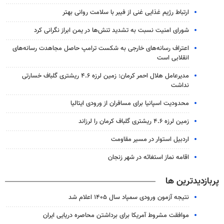
ارتباط رژیم غذایی غنی از فیبر با سلامت روانی بهتر
شورای امنیت نسبت به تشدید تنش‌ها در یمن ابراز نگرانی کرد
اعتراف رسانه‌های خارجی به شکست ترامپ حاصل مجاهدت رسانه‌های
انقلابی است
مدیرعامل هلال احمر کرمان: زمین لرزه ۴.۶ ریشتری گلباف خسارتی
نداشت
محدودیت اسپانیا برای مسافران از ورودی ایتالیا
زمین لرزه ۴.۶ ریشتری گلباف کرمان را لرزاند
اردبیل استوار در مسیر مقاومت
اقامه نماز استغاثه در شهر زنجان
پربازدیدترین ها
نتیجه آزمون ورودی سمپاد سال ۱۴۰۵ اعلام شد
موافقت مشروط آمریکا برای برداشتن محاصره دریایی ایران