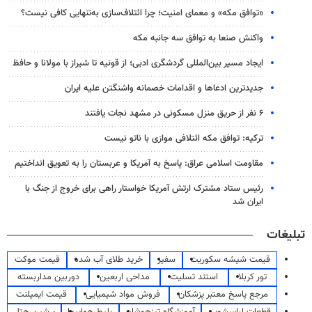
«توافق مکه» و معمای امنیت؛ چرا ائتلاف‌سازی به‌تنهایی کافی نیست؟
واکنش صنعا به توافق سه جانبه مکه
ایجاد مسیر بین‌المللی گردشگری ادبی؛ از قونیه تا شیراز با مولانا و حافظ
جدیدترین ادعاها و اقدامات خصمانه واشنگتن علیه ایران
۶ نفر از حریق منزل مسکونی در مشهد نجات یافتند
ترکیه: توافق مکه ائتلافی موازی با ناتو نیست
مقاومت اسلامی عراق: پاسخ به آمریکا و عربستان را به تعویق انداختیم
رئیس ستاد مشترک ارتش آمریکا خواستار راهی برای خروج از جنگ با
ایران شد
تبلیغات
قیمت شیشه سکوریت
سفیر
خرید طلای آب شده
قیمت موکت
تور کربلا
استند تسلیت
مداحی اربعین
دوربین مداربسته
مرجع پاسخ معتبر پزشکان
فروش مواد شیمیایی
قیمت ایمپلنت