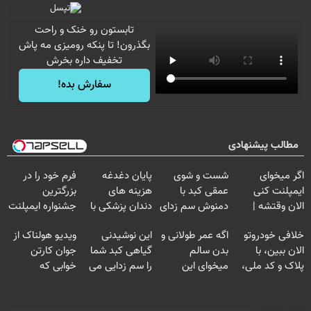
تابستون رو خنک و راحت
بگذرون! تا پنکه رومیزی مه پاش
تخفیف داره بخرش
سفارش بده!
مطالب پیشنهادی
اگر میخوای
شست و شوی
پایان دغدغه
فرم خود را در
ایمپلنت کنی
عمقی کبد با
هزینه های
بزرگترین
الان وقتشه |
دمنوش سم زدای
دندان پزشکی با
جشنواره ایمپلنت
فقط با ۲۵
گیاهی
پک سفید کننده
تهران پر کنید ! |
خلافی خودروتو
اگه عمر طولانی و
این نوشیدنی
ویدیو هولناک از
میلیون تومان!!!
خانگی
فقط ۲۵ میلیون
الان ببین، با
بدن سالم
گیاهی کبد شما
جوان کارتن
پلاک و کد ملی،
میخوای این
را سم زدایی می
خوابی که
بدون نیاز به
نوشیدنی رو با
کند (با ضمانت
میلیاردر شد.
مراجعه حضوری
تخفیف بخر
مرجوعی)
آموزش رایگان
نظر شما