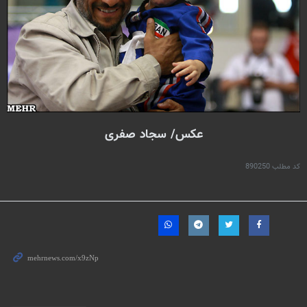
عکس/ سجاد صفری
کد مطلب
890250