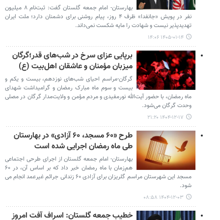
بهارستان- امام جمعه گلستان گفت: ثبت‌نام ۸ میلیون
نفر در پویش «جانفدا» ظرف ۴ روز، پیام روشنی برای دشمنان دارد؛ ملت ایران
تهدیدپذیر نیست و شهادت را مایه شکست نمی‌داند.
۱۴۰۵-۰۱-۱۴ ۱۴:۰۶
برپایی عزای سرخ در شب‌های قدر؛گرگان
میزبان مؤمنان و عاشقان اهل‌بیت (ع)
گرگان-مراسم احیای شب‌های نوزدهم، بیست و یکم و
بیست و سوم ماه مبارک رمضان و گرامیداشت شهدای
ماه رمضان، با حضور آیت‌الله نورمفیدی و مردم مؤمن و ولایت‌مدار گرگان در مصلی
وحدت گرگان می‌شود.
۱۴۰۴-۱۲-۱۷ ۲۱:۲۰
طرح «۶۰ مسجد، ۶۰ آزادی» در بهارستان
طی ماه رمضان اجرایی شده است
بهارستان- امام جمعه گلستان از اجرای طرحی اجتماعی
هم‌زمان با ماه رمضان خبر داد که بر اساس آن، در ۶۰
مسجد این شهرستان مراسم گلریزان برای آزادی ۶۰ زندانی جرائم غیرعمد انجام می
شود.
۱۴۰۴-۱۲-۰۳ ۰۸:۵۸
خطیب جمعه گلستان: اسراف آفت امروز