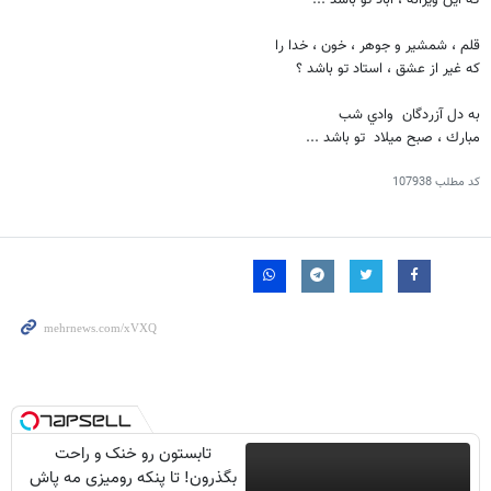
كه اين ويرانه ، آباد تو باشد ...
قلم ، شمشير و جوهر ، خون ، خدا را
كه غير از عشق ، استاد تو باشد ؟
به دل آزردگان وادي شب
مبارك ، صبح ميلاد تو باشد ...
کد مطلب
107938
تابستون رو خنک و راحت
بگذرون! تا پنکه رومیزی مه پاش