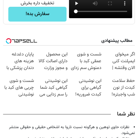
تخفیف داره بخرش
سفارش بده!
مطالب پیشنهادی
اگر میخوای
شست و شوی
این محصول
پایان دغدغه
ایمپلنت کنی
عمقی کبد با
دارای اصالت کالا
هزینه های
الان وقتشه |
دمنوش سم زدای
و مجوز وزارت
دندان پزشکی با
فقط با ۲۵
گیاهی
بهداشت
پک سفید کننده
حفظ سلامت
این نوشیدنی
این نوشیدنی
شست و شوی
میلیون تومان!!!
است(55%تخفیف)
خانگی
کبدت از نون
گیاهی برای
گیاهی کبد شما
چربی های کبد با
شب واجبتره!
کبدت ضروریه!
را سم زدایی می
نوشیدنی
دارای سیب
کند (با ضمانت
گیاهی(55%تخفیف)
سلامت
مرجوعی)
نظر شما
نظرات حاوی توهین و هرگونه نسبت ناروا به اشخاص حقیقی و حقوقی منتشر
نمی‌شود.