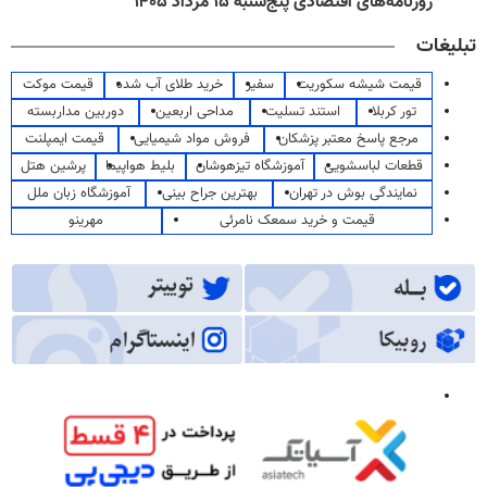
روزنامه‌های اقتصادی پنج‌شنبه ۱۵ مرداد ۱۴۰۵
تبلیغات
قیمت شیشه سکوریت
سفیر
خرید طلای آب شده
قیمت موکت
تور کربلا
استند تسلیت
مداحی اربعین
دوربین مداربسته
مرجع پاسخ معتبر پزشکان
فروش مواد شیمیایی
قیمت ایمپلنت
قطعات لباسشویی
آموزشگاه تیزهوشان
بلیط هواپیما
پرشین هتل
نمایندگی بوش در تهران
بهترین جراح بینی
آموزشگاه زبان ملل
قیمت و خرید سمعک نامرئی
مهرینو