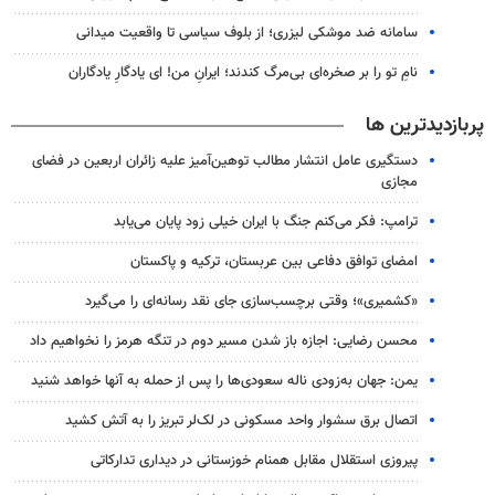
سامانه ضد موشکی لیزری؛ از بلوف سیاسی تا واقعیت میدانی
نامِ تو را بر صخره‌ای بی‌مرگ کندند؛ ایرانِ من! ای یادگارِ یادگاران
پربازدیدترین ها
دستگیری عامل انتشار مطالب توهین‌آمیز علیه زائران اربعین در فضای
مجازی
ترامپ: فکر می‌کنم جنگ با ایران خیلی زود پایان می‌یابد
امضای توافق دفاعی بین عربستان، ترکیه و پاکستان
«کشمیری»؛ وقتی برچسب‌سازی جای نقد رسانه‌ای را می‌گیرد
محسن رضایی: اجازه باز شدن مسیر دوم در تنگه هرمز را نخواهیم داد
یمن: جهان به‌زودی ناله سعودی‌ها را پس از حمله به آنها خواهد شنید
اتصال برق سشوار واحد مسکونی در لک‌لر تبریز را به آتش کشید
پیروزی استقلال مقابل همنام خوزستانی در دیداری تدارکاتی