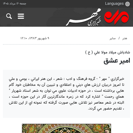
جمعه ۱۶ مرداد ۱۴۰۵
هنر
سایر
۹ شهریور ۱۳۸۳، ۱۲:۱۰
شادباش ميلاد مولا علي ( ع )
امير عشق
خبرگزاري " مهر " - گروه فرهنگ و ادب : شعر ، اين هنر ايراني ، بومي و ملي
تا امروز دربيان ارزش هاي ديني و اعتقادي و تبيين آن به مخاطبان خود گام
هايي برداشته است ، در حوزه ادبيات علوي مي توان به شعر استاد شهريار "
هماي رحمت " اشاره كرد كه در زمره ماندگارترين آثار در اين حوزه است ،
البته در شعر معاصر نيز تلاش هايي صورت گرفته كه نمونه اي از اين تلاش
، تقديم حضور مي گردد.