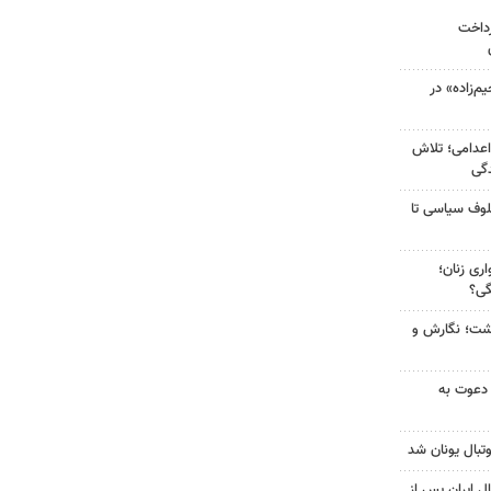
رداخت
‌زاده» در
اعدامی؛ تلاش
گی
لوف سیاسی تا
ری زنان؛
گی؟
زگشت؛ نگارش و
 دعوت به
تبال یونان شد
ل ایران پس از