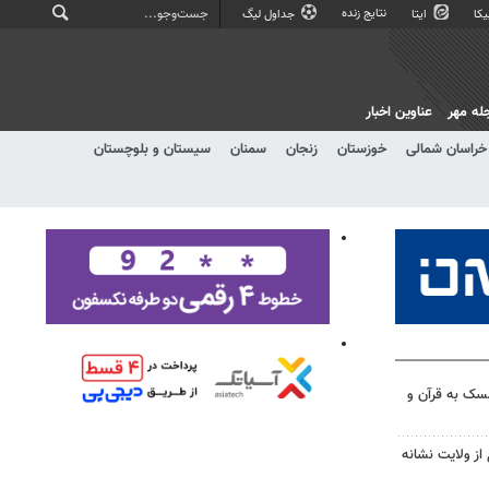
نتایج زنده
کا
ایتا
جداول لیگ
له مهر
عناوین اخبار
خراسان شمالی
خوزستان
زنجان
سمنان
سیستان و بلوچستان
سک به قرآن و
 از ولایت نشانه