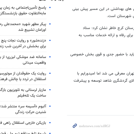
پاسخ تأمین‌اجتماعی به زمان پ
 های بهداشتی در این مسیر پیش بینی
مابه‌التفاوت حقوق بازنشستگان
ی شهرستان است.
پیکر مطهر شهید «محمدعلی رحیم
ستان کرج خاطر نشان کرد:‌ ستاد
اورامان تشییع شد
ب زمینه های لازم برای رفاه و ارائه خدمات مناسب به
«زنده‌شور» و روایت نجات پنج 
برای بخشش در آخرین شب زند
 که باید با حضور جدی و قوی بخش خصوصی
سامانه ضد موشکی لیزری؛ از ب
واقعیت میدانی
روایت یک حقوقدان از موتورسوا
ران معرفی می شد اما امیدورایم با
استقلال در تردد یا چالش فرهن
بالای گردشگری شاهد توسعه و پیشرفت
مازیار لرستانی به تلویزیون با
ساخت یک تله‌فیلم
آلبوم «آسیمه سر» منتشر شد؛
شنیدن حرکتِ زندگی
بازیکن خارجی استقلال راهی فو
شروع تلخ مدافع تیم ملی فوتبا