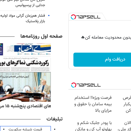
جدایی از پرسپولیس
فشار هم‌زمان گرانی مواد اولیه 
بازار پلاستیک
صفحه اول روزنامه‌ها
ر بدون محدودیت معامله کن🔥
دریافت وام
قرص
فرصت ویژه‼️ استخدام
کبار
بیمه سامان با حقوق و
ه‌های اقتصادی پنج‌شنبه ۱۵ مرداد ۱۴۰۵
روزنامه‌های صبح پنج‌شنبه ۱۵ مرداد ۱۴۰۵
کن
مزایای بالا
تبلیغات
لان
با پودر جلبک شکم و
کد ملی،
پهلوتو آب کن و مانکن
قیمت شیشه سکوریت