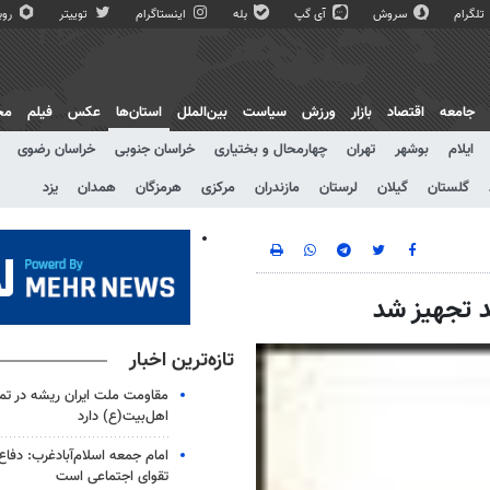
تلگرام
سروش
آی گپ
بله
اینستاگرام
توییتر
روبی
جامعه
اقتصاد
بازار
ورزش
سیاست
بین‌الملل
استان‌ها
عکس
فیلم
مج
ایلام
بوشهر
تهران
چهارمحال و بختیاری
خراسان جنوبی
خراسان رضوی
گلستان
گیلان
لرستان
مازندران
مرکزی
هرمزگان
همدان
یزد
 تجهیز شد
تازه‌ترین اخبار
مقاومت ملت ایران ریشه در تم
اهل‌بیت(ع) دارد
امام جمعه اسلام‌آبادغرب: دفاع
تقوای اجتماعی است