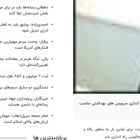
دهقانی:رسانه‌ها باید در برابر م
نقش امیدبخش ایفا کنند
احمدی‌زاده: بوشهر باید به قطب
انرژی تبدیل شود
برقرار: وحدت مردم مهم‌ترین عا
فشارهای آمریکا است
راثی: تنگه هرمز در معادلات جد
تعیین‌کننده‌ای دارد
ثبت ۲ میلیون و ۸۵۸ هزار تردد از مرز مهران
دستگیری دو سارق سیم‌های برق
خبرنگاران پرچمداران جهاد تبیی
 راه اندازی سرویس های بهداشتی مناسب
رسانه‌ای با دشمن هستند
امام جمعه سرپل‌ذهاب: مهمان‌ن
ارزش‌های والای اسلام است
ت: برای اولین بار به منظور رفاه و
پربازدیدترین ها