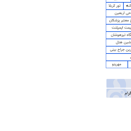
کت
تور کربلا
حی اربعین
معتبر پزشکان
مت ایمپلنت
اه تیزهوشان
شین هتل
رین جراح بینی
مهرینو