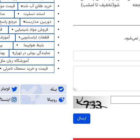
جعه
شو(تخفیف تا امشب)
خرید طلای آب شده
قیمت مو
استند تسلیت
مدا
دوربین مداربسته
مرجع پاسخ 
فروش مواد شیمیایی
قی
قطعات لباسشویی
آموزشگ
نمی‌شود.
بلیط هواپیما
پر
نمایندگی بوش در تهران
بهت
آموزشگاه زبان ملل
قیمت و خرید سمعک نامرئی
ارسال