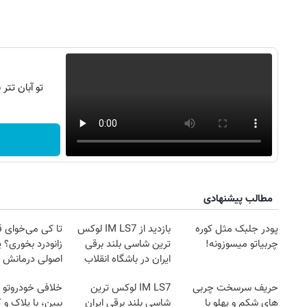
تو آبان تت
مطالب پیشنهادی
پودر جلبک مثل کوره
بازدید از IM LS7 لوکس
تا کی می‌خوای 
چربیاتو میسوزونه!
ترین شاسی بلند برقی
زانودرد بخوری؟ ی
روزنامه‌های ورزشی پنج‌شنبه ۱۵ مرداد ۱۴۰۵
روزنام
ایران در باشگاه انقلاب
اصولی درمانش 
حریف سرسخت چربی
IM LS7 لوکس ترین
خلافی خودروتو ا
های شکم و پهلو با
شاسی بلند برقی ایران
ببین، با پلاک و 