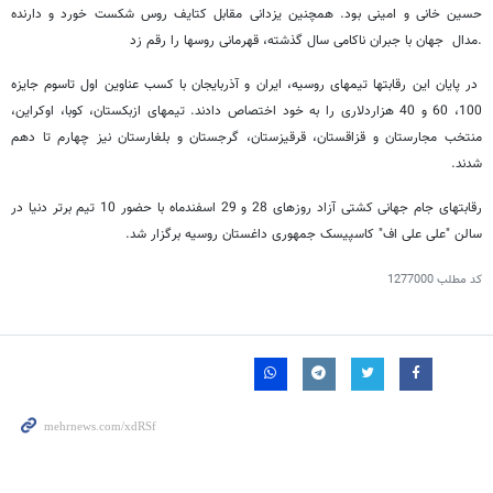
حسین خانی و امینی بود. همچنین یزدانی مقابل کتایف روس شکست خورد و دارنده
مدال جهان با جبران ناکامی سال گذشته، قهرمانی روسها را رقم زد.
در پایان این رقابتها تیمهای روسیه، ایران و آذربایجان با کسب عناوین اول تاسوم جایزه
100، 60 و 40 هزاردلاری را به خود اختصاص دادند. تیمهای ازبکستان، کوبا، اوکراین،
منتخب مجارستان و قزاقستان، قرقیزستان، گرجستان و بلغارستان نیز چهارم تا دهم
شدند.
رقابتهای جام جهانی کشتی آزاد روزهای 28 و 29 اسفندماه با حضور 10 تیم برتر دنیا در
سالن "علی علی اف" کاسپیسک جمهوری داغستان روسیه برگزار شد.
کد مطلب
1277000