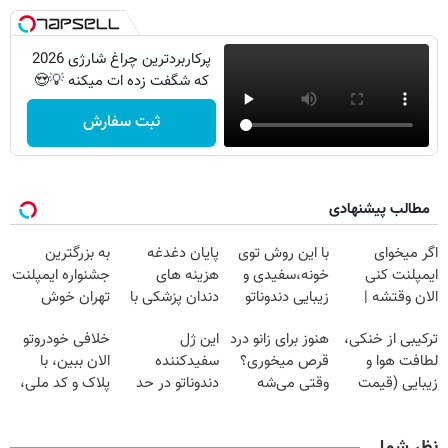
پرکاربردترین چراغ شارژی 2026
که شگفت زده ات میکنه 💡😍
ثبت سفارش
مطالب پیشنهادی
اگر میخوای
با این روش توی
پایان دغدغه
به بزرگترین
ایمپلنت کنی
خونه،سفیدی و
هزینه های
جشنواره ایمپلنت
الان وقتشه |
زیبایی دندوناتو
دندان پزشکی با
تهران خوش
فقط با ۲۵
برگردون
پک سفید کننده
اومدید! | فقط
ترکیبی از خنکی،
هنوز برای زانو درد
این ژل
خلافی خودروتو
میلیون تومان!!!
(40%off)
خانگی
۲۵ میلیون !
لطافت هوا و
قرص میخوری؟
سفیدکننده
الان ببین، با
زیبایی (قیمت
وقتی می‌شه
دندوناتو در حد
پلاک و کد ملی،
باور نکردنی!)
بدون عمل
لمینت سفید
بدون نیاز به
درمانش کرد؟؟؟؟
میکنه
مراجعه حضوری
نظر شما