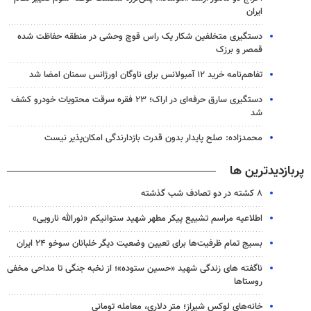
ایران
دستگیری متخلفین شکار یک راس قوچ وحشی در منطقه حفاظت شده
قمصر و برزک
تفاهم‌نامه خرید ۱۲ آمبولانس برای ناوگان اورژانس سمنان امضا شد
دستگیری سارق حرفه‌ای در اراک؛ ۲۳ فقره سرقت محتویات خودرو کشف
شد
محمدزاده: صلح پایدار بدون قدرت بازدارندگی امکان‌پذیر نیست
پربازدیدترین ها
۸ کشته در دو تصادف شب گذشته
اطلاعیه مراسم تشییع پیکر مطهر شهید ستوانیکم «نورالله نارویی»
بسیج تمام ظرفیت‌ها برای تعیین وضعیت دیگر خلبانان سوخو ۲۴ ایران
ناگفته های زندگی شهید «حسین ستوده»؛ از نخبه جنگی تا مداحی مخفی
روستاها
خانه‌های لوکس شیراز؛ متر دلاری، معامله تومانی