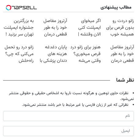
مطالب پیشنهادی
زانو دردت رو
اگر میخوای
آرتروز مفاصل
به بزرگترین
بدون قرص برای
ایمپلنت کنی
خود را به طور
جشنواره ایمپلنت
همیشه خوب
الان وقتشه |
قطعی درمان
تهران سر بزنید !
کن! (قدم اول،
فقط با ۲۵
کنید!
| فقط ۲۵
آرتروز مفاصل
هنوز برای زانو درد
پایان دغدغه
زانو درد رو تحمل
پرسش‌نامه)
میلیون تومان!!!
◂پرسش‌نامه▸
میلیون !
خود را به طور
قرص میخوری؟
هزینه های
می‌کنی که چی؟
قطعی درمان
وقتی می‌شه
دندان پزشکی با
راه‌حلش
کنید!
بدون عمل
پک سفید کننده
همین‌جاست!
◗پرسش‌نامه◖
درمانش کرد؟؟؟؟
خانگی
نظر شما
نظرات حاوی توهین و هرگونه نسبت ناروا به اشخاص حقیقی و حقوقی منتشر
نمی‌شود.
نظراتی که غیر از زبان فارسی یا غیر مرتبط با خبر باشد منتشر نمی‌شود.