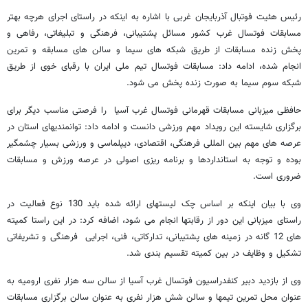
رئیس هئیت فوتبال آذربایجان غربی با اشاره به اینکه در راستای اجرای هرچه بهتر
مسابقات فوتسال غرب کشور مسائل پشتیبانی، فرهنگی و تبلیغاتی، رفاهی و
پخش زنده مسابقات از طریق شبکه های سیما و سالن های مسابقه و تمرین
انجام شده، ادامه داد: مسابقات فوتسال تیم ملی ایران با رقبای خوی از طریق
شبکه سوم سیما به صورت زنده پخش می شود.
حافظی میزبانی مسابقات قهرمانی فوتسال غرب آسیا را فرصتی مناسب دیگر برای
برگزاری شایسته این رویداد مهم ورزشی دانست و ادامه داد: توانمندیهای استان در
عرصه های مهم بین المللی فرهنگی، اقتصادی، دیپلماسی و ورزشی بسیار چشمگیر
بوده و توجه به استانداردها و برنامه ریزی اصولی در عرصه ورزش و مسابقات
ضروری است.
وی با بیان اینکه بر اساس چک لیستهای ارائه شده باید 130 نوع فعالیت در
راستای میزبانی این دور از رقابتها انجام می شود، اضافه کرد: در این راستا کمیته
های 12 گانه در زمینه های پشتیبانی، تدارکاتی، فنی، اجرایی فرهنگی و تشریفاتی
تشکیل و وظایف در بین کمیته تقسیم بندی شد.
وی از بازدید دبیر کنفدراسیون فوتسال غرب آسیا از سالن سه هزار نفری ارومیه به
عنوان محل تمرین تیمها و سالن شش هزار نفری به عنوان سالن برگزاری مسابقات