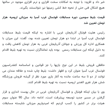
خبر داد و افزود: با توجه به امکانات سخت افزاری و نرم افزاری موجود در سالنها
هیچ اشکال فنی حتی از نحوه خط کشی زمینها نیز نتوانستند بگیرند.
قیمت بلیط سومین دوره مسابقات فوتسال غرب آسیا به میزبانی ارومیه هزار
تومان تعیین شد
رئیس هئیت فوتبال آذربایجان غربی با اشاره به اینکه قیمت بلیط مسابقات
فوتسال غرب آسیا در ابتدا دو هزار تومان تعیین شده بود، گفت: این میزان با
همکاری اداره کل ورزش و جوانان آذربایجان غربی به هزار تومان کاهش یافت و
به دلیل اینکه این مسابقات رسمی بوده باید تماشاگران نسبت به تهیه بلیط اقدام
کنند.
حافظی فروش بلیط در این نوع بازیها را جز قوانین و اساسنامه کنفدراسیون
فوتسال غرب آسیا عنوان کرد و اظهار داشت: بلیط چاپ شده و علاقه مندان می
توانند از دو تا سه ساعت مانده به آغاز بازی مورد نظر از گیشه فروش ورزشگاه
شش هزار نفری الغدیر ارومیه نسبت به تهیه بلیط اقدام کنند.
وی با بیان اینکه فوتبال و فوتسال آذربایجان غربی در حال پوست اندازی و قرار
گرفتن در مسیر جدید توسعه پیشرفت است، ادامه داد: سال 90 عنوان سوم
هیئت برتر در کشور را کسب کردیم که امیدواریم میزبانی شایسته مسابقات