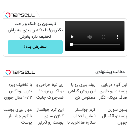
تابستون رو خنک و راحت
بگذرون! تا پنکه رومیزی مه پاش
تخفیف داره بخرش
سفارش بده!
مطالب پیشنهادی
این گیاه دریایی
روند پیری رو با
زیر تیغ جراحی و
با تخفیف ویژه
پوستت رو طوری
این روش گیاهی
بوتاکس نروید!
بدون بوتاکس
صاف میکنه انگار
معکوس کن
ضدچروک جلبک
۱۰،۱۲ سال جوون
20سال جوون
با40%تخفیف
شو
بدون سوزن
کرم جوانساز
این کرم جوانساز
مهار پیری پوست
شدی🔥
پوستتو 10سال
آلمانی انتخاب
کلاژن سازی
با کرم جوانساز
جوون
ستاره ها!خرید با
پوست رو 3برابر
پوست
کن50%تخفیف
تخفیف
میکنه50%تخفیف
آلمانی(تخفیف