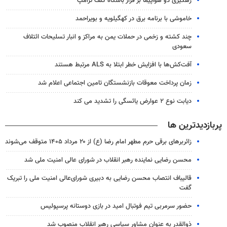
رهگیری دو هواپیما بر فراز باشگاه گلف ترامپ
خاموشی با برنامه برق در کهگیلویه و بویراحمد
چند کشته و زخمی در حملات یمن به مراکز و انبار تسلیحات ائتلاف
سعودی
آفت‌کش‌ها با افزایش خطر ابتلا به ALS مرتبط هستند
زمان پرداخت معوقات بازنشستگان تامین اجتماعی اعلام شد
دیابت نوع ۲ عوارض یائسگی را تشدید می کند
پربازدیدترین ها
زائربرهای برقی حرم مطهر امام رضا (ع) از ۲۰ مرداد ۱۴۰۵ متوقف می‌شوند
محسن رضایی نماینده رهبر انقلاب در شورای عالی امنیت ملی شد
قالیباف انتصاب محسن رضایی به دبیری شورای‌عالی امنیت ملی را تبریک
گفت
حضور سرمربی تیم فوتبال امید در بازی دوستانه پرسپولیس
ذوالقدر به عنوان مشاور سیاسی رهبر انقلاب منصوب شد