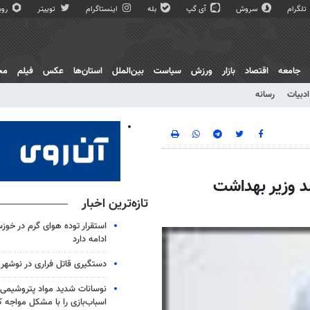
تلگرام
سروش
آی گپ
بله
اینستاگرام
توییتر
روبی
جامعه
اقتصاد
بازار
ورزش
سیاست
بین‌الملل
استان‌ها
عکس
فیلم
مج
ادبیات
رسانه
د وزیر بهداشت
تازه‌ترین اخبار
استقرار توده هوای گرم در خوزس
ادامه دارد
دستگیری قاتل فراری در نوشهر
نوسانات شدید مواد پتروشیمی، 
اسباب‌بازی را با مشکل مواجه 