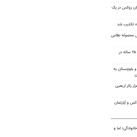
ان زوکس در یک
» تکذیب شد
 محموله نظامی
اختلاف خانوادگی به قتل جوان ۲۵ ساله در
 بلوچستان به
ن
خدمات هلال احمر به۲۰ هزار زائر اربعین
انوادگی؛ اما و