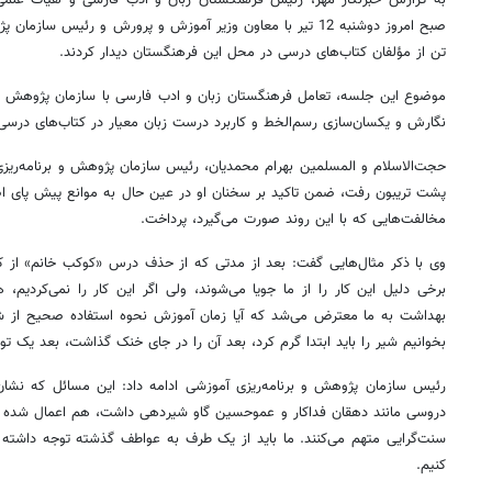
به گزارش خبرنگار مهر، رئیس فرهنگستان زبان و ادب فارسی و هیأت علمی
تن از مؤلفان کتاب‌های درسی در محل این فرهنگستان دیدار کردند.
موضوع این جلسه، تعامل فرهنگستان زبان و ادب فارسی با سازمان پژوهش و 
نگارش و یکسان‌سازی رسم‌الخط و کاربرد درست زبان معیار در کتاب‌های درسی 
حجت‌الاسلام و المسلمین بهرام محمدیان، رئیس سازمان پژوهش و برنامه‌ریز
پشت تریبون رفت، ضمن تاکید بر سخنان او در عین حال به موانع پیش پای ا
مخالفت‌هایی که با این روند صورت می‌گیرد، پرداخت.
وی با ذکر مثال‌هایی گفت: بعد از مدتی که از حذف درس «کوکب خانم» از ک
برخی دلیل این کار را از ما جویا می‌شوند، ولی اگر این کار را نمی‌کردیم
بهداشت به ما معترض می‌شد که آیا زمان آموزش نحوه استفاده صحیح از شیر
بخوانیم شیر را باید ابتدا گرم کرد، بعد آن را در جای خنک گذاشت، بعد یک تور
رئیس سازمان پژوهش و برنامه‌ریزی آموزشی ادامه داد: این مسائل که نشان 
دروسی مانند دهقان فداکار و عموحسین گاو شیردهی داشت، هم اعمال شده ا
سنت‌گرایی متهم می‌کنند. ما باید از یک طرف به عواطف گذشته توجه داشته ب
کنیم.