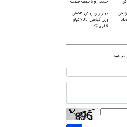
کن
جلبک رو با نصف قیمت
بخر!
زایش
موثرترین روش کاهش
اد
وزن گیاهی! 5تا۷کیلو
لاغری😍
نمی‌شود.