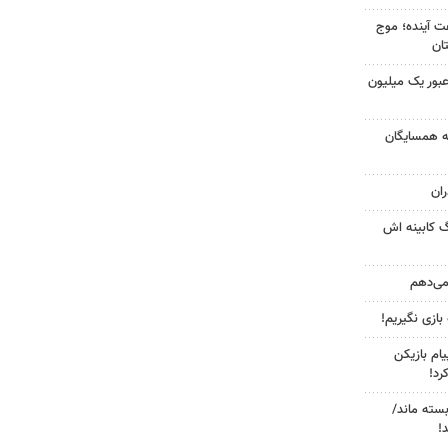
 کشور در ۷۲ ساعت آینده؛ موج
 عبور یک میلیون
به همسایگان
ان
گ کابینه اش
 می‌دهم
 بازی نگیریم!
ام بازیکن
رد!
بسته ماند/
!