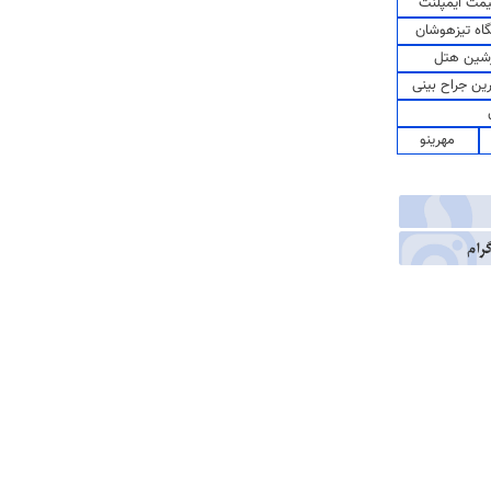
مت ایمپلنت
اه تیزهوشان
شین هتل
رین جراح بینی
مهرینو