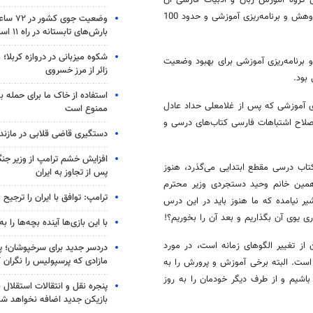
 گروه آموزش زبان و ادبیات فارسی آن
صبح امروز دوشنبه 12 تیر با معاون وزیر آموزش و پرورش و رئیس سازمان پژوهش و برنامه‌ریزی آموزشی و حدود 100
وضعیت جوی
بارش‌های تابستانه در راه ۱۱ استان
شکوه میزبانی در دروازه کربلا؛
برنامه‌ریزی آموزشی برای بهبود وضعیت
زائر از مرز خسروی
بود.
استفاده از خاک ما برای حمله 
ی آموزشی که پس از غلامعلی حداد عادل
ممنوع است
صلاح اشتباهات فارسی کتاب‌های درسی و
دستگیری قاضی قلابی در مازندر
افزایش خشم ترامپ از وزیر جن
تاب درسی مقطع ابتدایی می‌گذرد، هنوز
پس از تجاوز به ایران
، همین خانم وحید دستجردی وزیر محترم
ترامپ: توافق با ایران را ترجیح
 نیامده که ما هنوز باید در این درس
ی یوی آن بگذاریم و بعد آن را بخوریم؟!
با این بازی‌ها آینده بچه‌ها را به
از تغییر الگوهای زمانه است، در مورد
دردسر جدید برای سرخپوشان؛ پی
مازادی که پرسپولیس را نگران ک
ست. البته برخی آموزش و پرورش را به
اشیم و از طرف دیگر خودمان را به روز
پنجره‌ نقل و انتقالات استقلال 
بازیکن جدید اضافه نخواهد شد