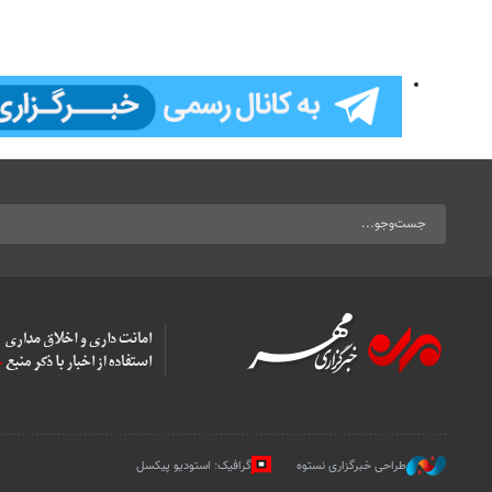
طراحی خبرگزاری نستوه
گرافیک: استودیو پیکسل