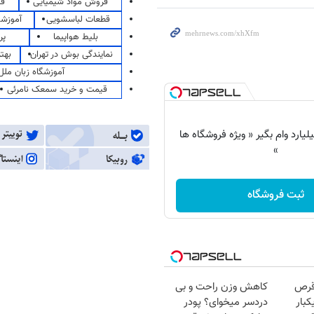
فروش مواد شیمیایی
قی
قطعات لباسشویی
آموزشگ
بلیط هواپیما
پر
نمایندگی بوش در تهران
بهت
آموزشگاه زبان ملل
قیمت و خرید سمعک نامرئی
 شو تا 3 میلیارد وام بگیر « ویژه فروشگاه ها
»
ثبت فروشگاه
قرص
کاهش وزن راحت و بی
کبار
دردسر میخوای؟ پودر