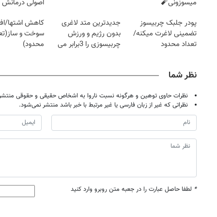
میسوزونی🧨
اصولی درمانش 
پودر جلبک چربیسوز
جدیدترین متد لاغری
کاهش اشتها/اف
تضمینی لاغرت میکنه/
بدون رژیم و ورزش
سوخت و ساز(تعد
تعداد محدود
چربیسوزی را 3برابر می
محدود)
کند
نظر شما
نظرات حاوی توهین و هرگونه نسبت ناروا به اشخاص حقیقی و حقوقی منتشر 
نظراتی که غیر از زبان فارسی یا غیر مرتبط با خبر باشد منتشر نمی‌شود.
*
لطفا حاصل عبارت را در جعبه متن روبرو وارد کنید