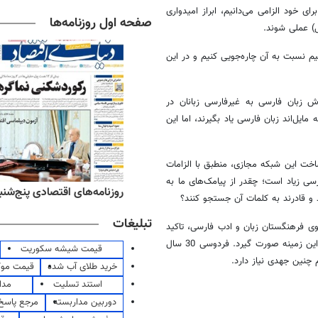
 خود الزامی می‌دانیم، ابراز امیدواری
صفحه اول روزنامه‌ها
نسبت به آن چاره‌جویی کنیم و در این
 زبان فارسی به غیرفارسی زبانان در
یل‌اند زبان فارسی یاد بگیرند، اما این
ساخت این شبکه مجازی، منطبق با الزامات
سی زیاد است؛ چقدر از پیامک‌های ما به
‌های ورزشی پنج‌شنبه ۱۵ مرداد ۱۴۰۵
روزنامه‌های اقتصادی پنج‌شنبه ۱۵ مرداد ۰۵
و قادرند به کلمات آن جستجو کنند؟
تبلیغات
مات خارجی از سوی فرهنگستان زبان و ادب فارسی، تاکید
کرد: هجوم واژه‌های بیگانه بسیار گسترده‌تر از اینها است و باید فکر جدی در این زمینه صورت گیرد. فردوسی 30 سال
قیمت شیشه سکوریت
 چنین جهدی نیاز دارد.
خرید طلای آب شده
قیمت مو
استند تسلیت
مدا
دوربین مداربسته
مرجع پاسخ 